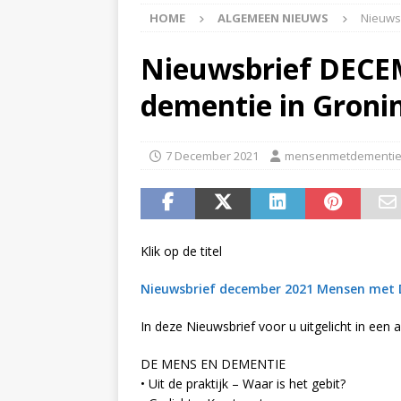
HOME
ALGEMEEN NIEUWS
Nieuws
APPINGEDAM
[ 6 May 2026 ]
Zorg jij
Nieuwsbrief DECE
is er voor jou het Log
dementie in Groni
[ 3 May 2026 ]
Nieuwsb
NIEUWS
7 December 2021
mensenmetdementie
[ 6 April 2026 ]
Nieuwsb
ALGEMEEN NIEUWS
[ 24 June 2026 ]
Nieuws
Klik op de titel
ALGEMEEN NIEUWS
Nieuwsbrief december 2021 Mensen met
In deze Nieuwsbrief voor u uitgelicht in een a
DE MENS EN DEMENTIE
• Uit de praktijk – Waar is het gebit?