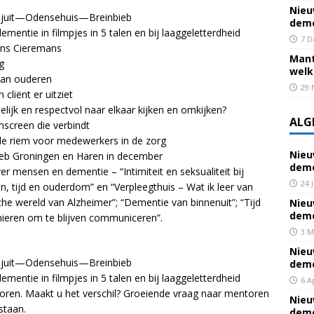
Nieu
 Kajuit—Odensehuis—Breinbieb
deme
entie in filmpjes in 5 talen en bij laaggeletterdheid
7 D
Hans Cieremans
Mant
g
welk
van ouderen
29 
cliënt er uitziet
lijk en respectvol naar elkaar kijken en omkijken?
ALG
hscreen die verbindt
r de riem voor medewerkers in de zorg
Nieu
bieb Groningen en Haren in december
deme
r mensen en dementie – “Intimiteit en seksualiteit bij
24 
 tijd en ouderdom” en “Verpleegthuis – Wat ik leer van
e wereld van Alzheimer”; “Dementie van binnenuit”; “Tijd
Nieu
deme
eren om te blijven communiceren”.
3 M
Nieu
 Kajuit—Odensehuis—Breinbieb
deme
entie in filmpjes in 5 talen en bij laaggeletterdheid
6 A
ren. Maakt u het verschil? Groeiende vraag naar mentoren
Nieu
staan.
deme