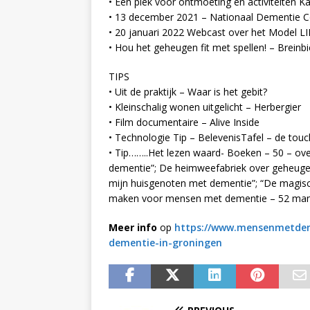
• Een plek voor ontmoeting en activiteiten
• 13 december 2021 – Nationaal Dementie 
• 20 januari 2022 Webcast over het Model L
• Hou het geheugen fit met spellen! – Brein
TIPS
• Uit de praktijk – Waar is het gebit?
• Kleinschalig wonen uitgelicht – Herbergier
• Film documentaire – Alive Inside
• Technologie Tip – BelevenisTafel – de touc
• Tip……..Het lezen waard- Boeken – 50 – over
dementie”; De heimweefabriek over geheugen,
mijn huisgenoten met dementie”; “De magisch
maken voor mensen met dementie – 52 mani
Meer info
op
https://www.mensenmetdem
dementie-in-groningen