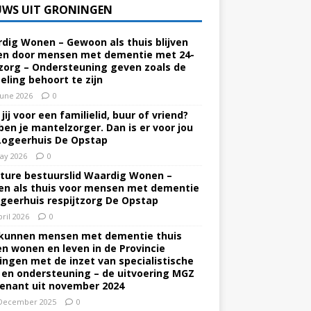
UWS UIT GRONINGEN
dig Wonen – Gewoon als thuis blijven
n door mensen met dementie met 24-
zorg – Ondersteuning geven zoals de
eling behoort te zijn
June 2026
0
jij voor een familielid, buur of vriend?
ben je mantelzorger. Dan is er voor jou
Logeerhuis De Opstap
ay 2026
0
ture bestuurslid Waardig Wonen –
n als thuis voor mensen met dementie
ogeerhuis respijtzorg De Opstap
pril 2026
0
kunnen mensen met dementie thuis
ven wonen en leven in de Provincie
ingen met de inzet van specialistische
 en ondersteuning – de uitvoering MGZ
enant uit november 2024
December 2025
0