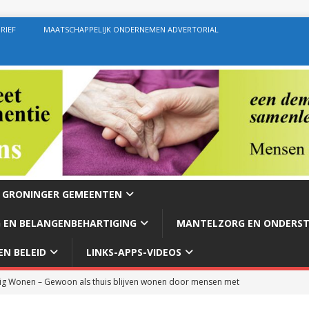
RIEF
MAATSCHAPPELIJK ONDERNEMEN ADVERTORIAL
E GRONINGER GEMEENTEN
 EN BELANGENBEHARTIGING
MANTELZORG EN ONDERS
N BELEID
LINKS-APPS-VIDEOS
g Wonen – Gewoon als thuis blijven wonen door mensen met
rg – Ondersteuning geven zoals de bedoeling behoort te zijn