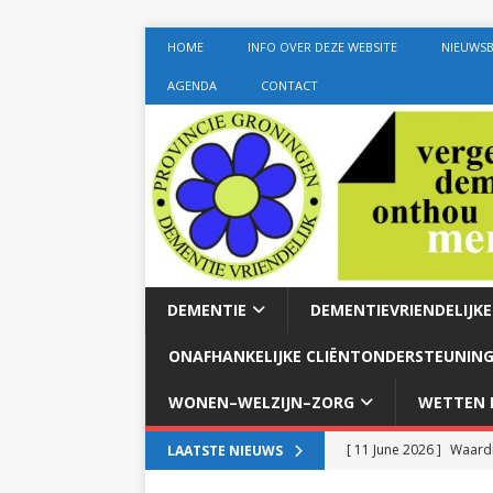
HOME
INFO OVER DEZE WEBSITE
NIEUWSB
AGENDA
CONTACT
DEMENTIE
DEMENTIEVRIENDELIJK
ONAFHANKELIJKE CLIËNTONDERSTEUNING
WONEN–WELZIJN–ZORG
WETTEN E
[ 11 June 2026 ]
Waardi
LAATSTE NIEUWS
dementie met 24-uurszo