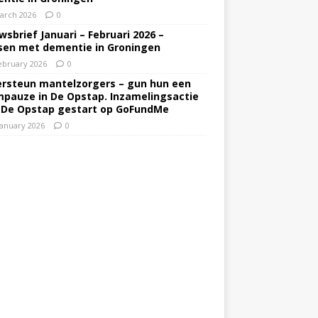
arch 2026
0
wsbrief Januari – Februari 2026 –
en met dementie in Groningen
ebruary 2026
0
rsteun mantelzorgers – gun hun een
pauze in De Opstap. Inzamelingsactie
 De Opstap gestart op GoFundMe
January 2026
0