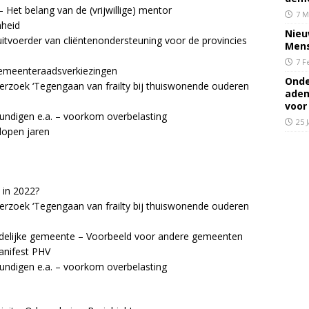
Het belang van de (vrijwillige) mentor
7 M
mheid
Nieu
tvoerder van cliëntenondersteuning voor de provincies
Mens
7 F
gemeenteraadsverkiezingen
Onde
erzoek ‘Tegengaan van frailty bij thuiswonende ouderen
adem
voor
kundigen e.a. – voorkom overbelasting
25 
lopen jaren
 in 2022?
erzoek ‘Tegengaan van frailty bij thuiswonende ouderen
iendelijke gemeente – Voorbeeld voor andere gemeenten
Manifest PHV
kundigen e.a. – voorkom overbelasting