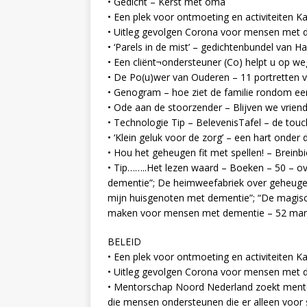
• Gedicht – Kerst met oma
• Een plek voor ontmoeting en activiteiten
• Uitleg gevolgen Corona voor mensen met dem
• ‘Parels in de mist’ – gedichtenbundel van 
• Een cliënt¬ondersteuner (Co) helpt u op we
• De Po(u)wer van Ouderen – 11 portretten 
• Genogram – hoe ziet de familie rondom een 
• Ode aan de stoorzender – Blijven we vriende
• Technologie Tip – BelevenisTafel – de touc
• ‘Klein geluk voor de zorg’ – een hart onde
• Hou het geheugen fit met spellen! – Brein
• Tip……..Het lezen waard – Boeken – 50 – ove
dementie”; De heimweefabriek over geheugen,
mijn huisgenoten met dementie”; “De magisch
maken voor mensen met dementie – 52 mani
BELEID
• Een plek voor ontmoeting en activiteiten
• Uitleg gevolgen Corona voor mensen met dem
• Mentorschap Noord Nederland zoekt mento
die mensen ondersteunen die er alleen voor 