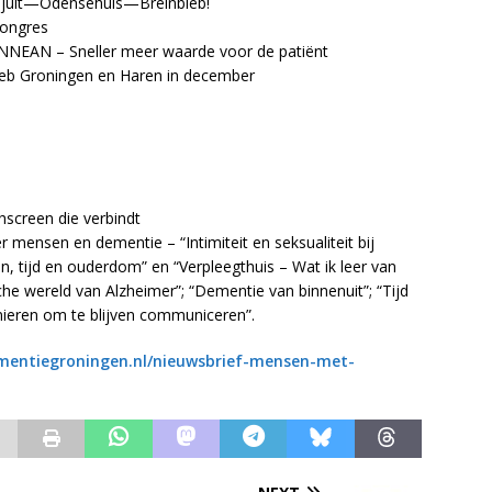
 Kajuit—Odensehuis—Breinbieb!
Congres
INNEAN – Sneller meer waarde voor de patiënt
bieb Groningen en Haren in december
hscreen die verbindt
 mensen en dementie – “Intimiteit en seksualiteit bij
 tijd en ouderdom” en “Verpleegthuis – Wat ik leer van
e wereld van Alzheimer”; “Dementie van binnenuit”; “Tijd
eren om te blijven communiceren”.
entiegroningen.nl/nieuwsbrief-mensen-met-