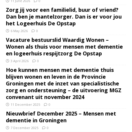
11 June 2026
0
Zorg jij voor een familielid, buur of vriend?
Dan ben je mantelzorger. Dan is er voor jou
het Logeerhuis De Opstap
6 May 2026
0
Vacature bestuurslid Waardig Wonen –
Wonen als thuis voor mensen met dementie
en logeerhuis respijtzorg De Opstap
3 April 2026
0
Hoe kunnen mensen met dementie thuis
blijven wonen en leven in de Provincie
Groningen met de inzet van specialistische
zorg en ondersteuning – de uitvoering MGZ
convenant uit november 2024
11 December 2025
0
Nieuwbrief December 2025 – Mensen met
dementie in Groningen
7 December 2025
0