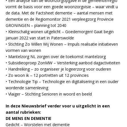
• Een analyse van de woonzorgopgave in de gemeente/regio
vormt de basis voor een goede woonzorgvisie – waar vindt u
de data. Met de Factsheet dementie – aantal mensen met
dementie en de Regiomonitor 2021 verpleegzorg Provincie
GRONINGEN – planning tot 2040
• Kleinschalig wonen uitgelicht – Goedemorgen! Gaat begin
januari 2022 van start in Paterswolde
• Stichting Zo Willen Wij Wonen – Impuls realisatie initiatieven
vormen van wonen
• Mantelzorg NL zorgen over de toekomst mantelzorg
• Subsidieoproep ZonMW – Versterking aanbod dagactiviteiten
• Handreiking – zo organiseer je logeerzorg voor ouderen
• Zo woon ik – 12 portretten uit 12 provincies
• Technologie Tip – Technologie en digitalisering in een ouder
wordende samenleving
• Vlaiger – Stichting Senioren in woord en beeld
In deze Nieuwsbrief verder voor u uitgelicht in een
aantal rubrieken:
DE MENS EN DEMENTIE
Gedicht – Worstelen met dementie