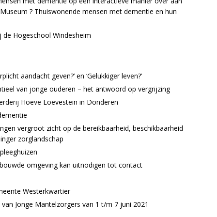
mensen met dementie op een interactieve manier over aan
t Museum ? Thuiswonende mensen met dementie en hun
ij de Hogeschool Windesheim
erplicht aandacht geven?’ en ‘Gelukkiger leven?’
ieel van jonge ouderen – het antwoord op vergrijzing
oerderij Hoeve Loevestein in Donderen
 dementie
ngen vergroot zicht op de bereikbaarheid, beschikbaarheid
ninger zorglandschap
rpleeghuizen
ouwde omgeving kan uitnodigen tot contact
emeente Westerkwartier
 van Jonge Mantelzorgers van 1 t/m 7 juni 2021