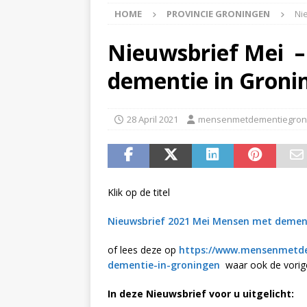
HOME
PROVINCIE GRONINGEN
Ni
APPINGEDAM
[ 6 May 2026 ]
Zorg jij
Nieuwsbrief Mei 
is er voor jou het Log
dementie in Groni
[ 3 May 2026 ]
Nieuwsb
NIEUWS
28 April 2021
mensenmetdementiegron
[ 6 April 2026 ]
Nieuwsb
ALGEMEEN NIEUWS
[ 24 June 2026 ]
Nieuws
Klik op de titel
ALGEMEEN NIEUWS
Nieuwsbrief 2021 Mei Mensen met dement
of lees deze op
https://www.mensenmetde
dementie-in-groningen
waar ook de vorige
In deze Nieuwsbrief voor u uitgelicht: