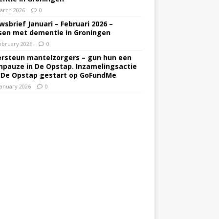
arch 2026
0
wsbrief Januari – Februari 2026 –
en met dementie in Groningen
ebruary 2026
0
rsteun mantelzorgers – gun hun een
pauze in De Opstap. Inzamelingsactie
 De Opstap gestart op GoFundMe
January 2026
0