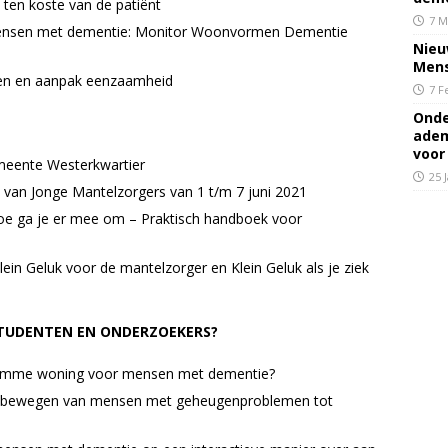
ten koste van de patiënt
7 M
 mensen met dementie: Monitor Woonvormen Dementie
Nieu
Mens
ten en aanpak eenzaamheid
7 F
Onde
adem
voor
emeente Westerkwartier
25 
 van Jonge Mantelzorgers van 1 t/m 7 juni 2021
e ga je er mee om – Praktisch handboek voor
lein Geluk voor de mantelzorger en Klein Geluk als je ziek
STUDENTEN EN ONDERZOEKERS?
 slimme woning voor mensen met dementie?
ar bewegen van mensen met geheugenproblemen tot