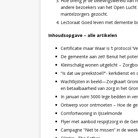
Hoe breng je de belevingswereld van 
andere bezoekers van het Open Luch
mantelzorgers gezocht.
Lectoraat Goed leven met dementie b
Inhoudsopgave – alle artikelen
Certificatie maar Waar is ’t protocol ‘V
De gemeente aan zet! Benut het potent
Kleinschalig wonen uitgelicht – Zorgb
“Is dat uw preekstoel?”- kerkdienst en
Wachtlijsten in beeld—Zorgkaart Groni
en betaalbaarheid van zorg in het Gro
In januari ruim 5000 lege bedden in ve
Ontwerp voor ontmoeten – Hoe de geb
Comfortwoning in IJsselmonde
Flyer met aanbod respijtzorg in de G
Campagne “Niet te missen” in de week