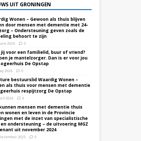
UWS UIT GRONINGEN
dig Wonen – Gewoon als thuis blijven
n door mensen met dementie met 24-
zorg – Ondersteuning geven zoals de
eling behoort te zijn
June 2026
0
jij voor een familielid, buur of vriend?
ben je mantelzorger. Dan is er voor jou
Logeerhuis De Opstap
ay 2026
0
ture bestuurslid Waardig Wonen –
n als thuis voor mensen met dementie
ogeerhuis respijtzorg De Opstap
pril 2026
0
kunnen mensen met dementie thuis
ven wonen en leven in de Provincie
ingen met de inzet van specialistische
 en ondersteuning – de uitvoering MGZ
enant uit november 2024
December 2025
0