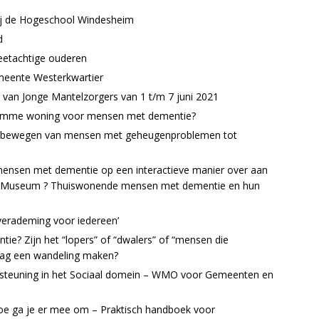
ij de Hogeschool Windesheim
d
eetachtige ouderen
emeente Westerkwartier
 van Jonge Mantelzorgers van 1 t/m 7 juni 2021
 slimme woning voor mensen met dementie?
ar bewegen van mensen met geheugenproblemen tot
mensen met dementie op een interactieve manier over aan
t Museum ? Thuiswonende mensen met dementie en hun
verademing voor iedereen’
e? Zijn het “lopers” of “dwalers” of “mensen die
aag een wandeling maken?
ersteuning in het Sociaal domein – WMO voor Gemeenten en
e ga je er mee om – Praktisch handboek voor