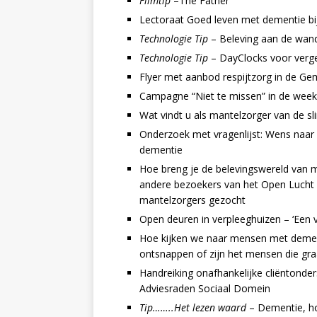
Filmtip
–The Father
Lectoraat Goed leven met dementie b
Technologie Tip
– Beleving aan de wan
Technologie Tip
– DayClocks voor verg
Flyer met aanbod respijtzorg in de G
Campagne “Niet te missen” in de week
Wat vindt u als mantelzorger van de
Onderzoek met vragenlijst: Wens na
dementie
Hoe breng je de belevingswereld van 
andere bezoekers van het Open Luch
mantelzorgers gezocht
Open deuren in verpleeghuizen – ‘Een 
Hoe kijken we naar mensen met dementi
ontsnappen of zijn het mensen die gr
Handreiking onafhankelijke cliëntond
Adviesraden Sociaal Domein
Tip……..Het lezen waard
– Dementie, ho