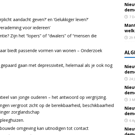
Nieu
deme
7 D
erplicht aandacht geven?’ en ‘Gelukkiger leven?’
Mant
verademing voor iedereen’
welk
e? Zijn het “lopers” of “dwalers” of “mensen die
29 
maar biedt passende vormen van wonen – Onderzoek
ALG
 gepaard gaan met depressiviteit, helemaal als je ook nog
Nieu
deme
24 
Nieu
deme
ieel van jonge ouderen – het antwoord op vergrijzing.
3 M
ngen vergroot zicht op de bereikbaarheid, beschikbaarheid
Nieu
ninger zorglandschap
deme
rpleeghuizen.
6 A
ouwde omgeving kan uitnodigen tot contact
Nieu
deme