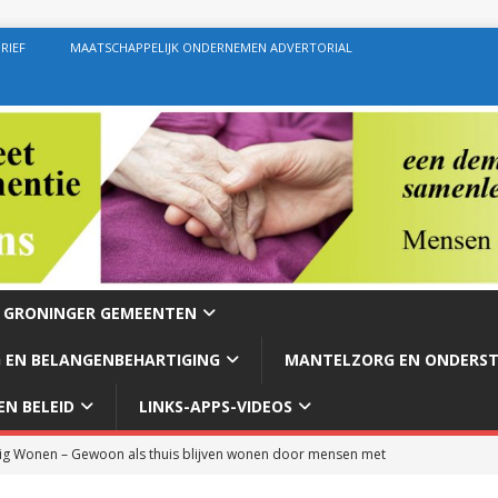
RIEF
MAATSCHAPPELIJK ONDERNEMEN ADVERTORIAL
E GRONINGER GEMEENTEN
 EN BELANGENBEHARTIGING
MANTELZORG EN ONDERS
N BELEID
LINKS-APPS-VIDEOS
g Wonen – Gewoon als thuis blijven wonen door mensen met
rg – Ondersteuning geven zoals de bedoeling behoort te zijn