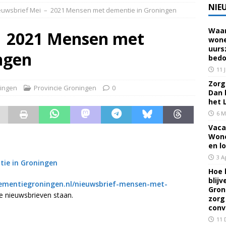
NIE
euwsbrief Mei – 2021 Mensen met dementie in Groningen
Waar
 voor een familielid, buur of vriend? Dan ben je mantelzorger. Dan
– 2021 Mensen met
wone
uurs
eerhuis De Opstap
GRONINGEN
ngen
bedo
rief Mei 2026 – Mensen met dementie in Groningen
ALGEMEEN
11 
Zorg 
ingen
Provincie Groningen
0
Dan 
rief April 2026 – Mensen met dementie in Groningen
het 
6 M
Vaca
brief Juni-Juli 2026 – Mensen met dementie in Groningen
Wone
en l
3 A
ie in Groningen
Hoe 
blij
mentiegroningen.nl/nieuwsbrief-mensen-met-
Gron
 nieuwsbrieven staan.
zorg
conv
11 