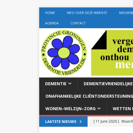
HOME
INFO OVER DEZE WEBSITE
NIEUWSB
AGENDA
CONTACT
DEMENTIE
DEMENTIEVRIENDELIJK
ONAFHANKELIJKE CLIËNTONDERSTEUNING
WONEN–WELZIJN–ZORG
WETTEN E
[ 11 June 2026 ]
Waardi
LAATSTE NIEUWS
dementie met 24-uurszo