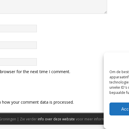
 browser for the next time I comment.
Om de beste
apparaatinf
technologie
unieke ID's
bepaalde fu
n how your comment data is processed.
Acc
Groningen | Zie verder
info over deze website
voor meer informatie.