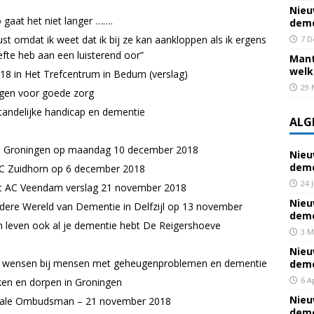
Nieu
gaat het niet langer …….
deme
t omdat ik weet dat ik bij ze kan aankloppen als ik ergens
7 D
fte heb aan een luisterend oor”
Mant
welk
18 in Het Trefcentrum in Bedum (verslag)
29 
gen voor goede zorg
ndelijke handicap en dementie
ALG
ie Groningen op maandag 10 december 2018
Nieu
deme
AC Zuidhorn op 6 december 2018
24 
 het AC Veendam verslag 21 november 2018
Nieu
ndere Wereld van Dementie in Delfzijl op 13 november
deme
n leven ook al je dementie hebt De Reigershoeve
3 M
Nieu
an wensen bij mensen met geheugenproblemen en dementie
deme
6 A
ken en dorpen in Groningen
Nieu
onale Ombudsman – 21 november 2018
deme