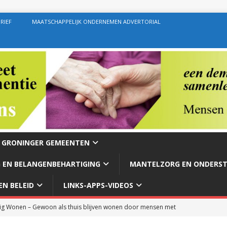
RIEF
MAATSCHAPPELIJK ONDERNEMEN ADVERTORIAL
E GRONINGER GEMEENTEN
 EN BELANGENBEHARTIGING
MANTELZORG EN ONDERS
N BELEID
LINKS-APPS-VIDEOS
g Wonen – Gewoon als thuis blijven wonen door mensen met
rg – Ondersteuning geven zoals de bedoeling behoort te zijn