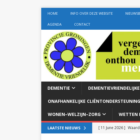
HOME
INFO OVER DEZE WEBSITE
NIEUWSB
AGENDA
CONTACT
DEMENTIE
DEMENTIEVRIENDELIJK
ONAFHANKELIJKE CLIËNTONDERSTEUNING
WONEN–WELZIJN–ZORG
WETTEN E
[ 11 June 2026 ]
Waardi
LAATSTE NIEUWS
dementie met 24-uurszo