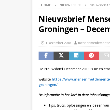
HOME
NIEUWSBRIEF
Nieuwsbrief 
APPINGEDAM
[ 6 May 2026 ]
Zorg jij
Nieuwsbrief Mens
is er voor jou het Log
Groningen – Dece
[ 3 May 2026 ]
Nieuwsb
NIEUWS
1 December 2018
mensenmetdementie
[ 6 April 2026 ]
Nieuwsb
ALGEMEEN NIEUWS
[ 24 June 2026 ]
Nieuws
De Nieuwsbrief December 2018 is uit en sta
ALGEMEEN NIEUWS
website
https://www.mensenmetdementie
groningen/
De informatie in het kort in deze inhoudsopga
Tips, trucs, oplossingen en ideeën v