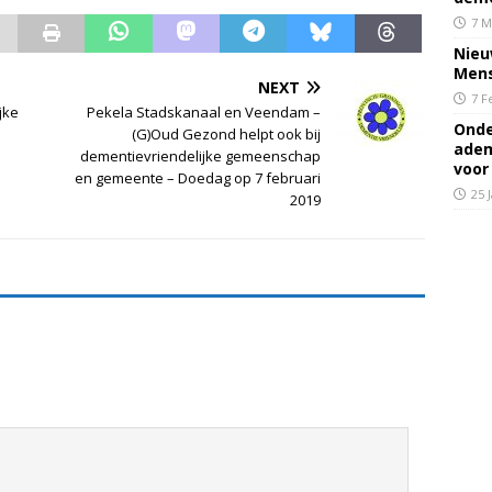
7 M
Nieu
Mens
NEXT
7 F
jke
Pekela Stadskanaal en Veendam –
Onde
(G)Oud Gezond helpt ook bij
adem
dementievriendelijke gemeenschap
voor
en gemeente – Doedag op 7 februari
25 
2019