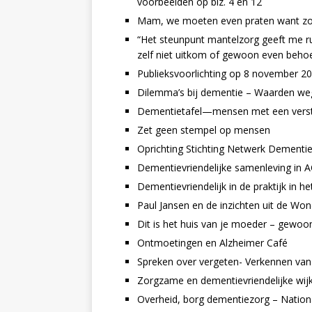
voorbeelden op blz. 4 en 12
Mam, we moeten even praten want zo 
“Het steunpunt mantelzorg geeft me rus
zelf niet uitkom of gewoon even behoe
Publieksvoorlichting op 8 november 20
Dilemma’s bij dementie – Waarden we
Dementietafel—mensen met een versta
Zet geen stempel op mensen
Oprichting Stichting Netwerk Dement
Dementievriendelijke samenleving in 
Dementievriendelijk in de praktijk in
Paul Jansen en de inzichten uit de Wo
Dit is het huis van je moeder – gewoo
Ontmoetingen en Alzheimer Café
Spreken over vergeten- Verkennen v
Zorgzame en dementievriendelijke wij
Overheid, borg dementiezorg – Nati