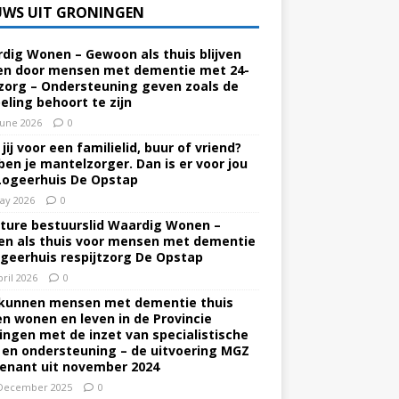
UWS UIT GRONINGEN
dig Wonen – Gewoon als thuis blijven
n door mensen met dementie met 24-
zorg – Ondersteuning geven zoals de
eling behoort te zijn
June 2026
0
jij voor een familielid, buur of vriend?
ben je mantelzorger. Dan is er voor jou
Logeerhuis De Opstap
ay 2026
0
ture bestuurslid Waardig Wonen –
n als thuis voor mensen met dementie
ogeerhuis respijtzorg De Opstap
pril 2026
0
kunnen mensen met dementie thuis
ven wonen en leven in de Provincie
ingen met de inzet van specialistische
 en ondersteuning – de uitvoering MGZ
enant uit november 2024
December 2025
0