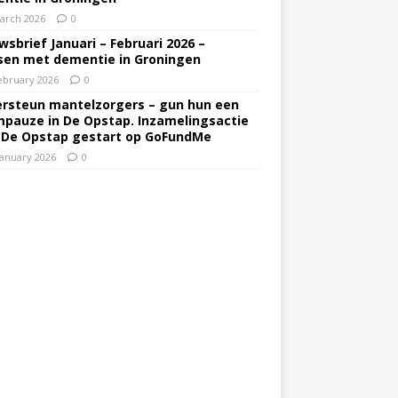
arch 2026
0
wsbrief Januari – Februari 2026 –
en met dementie in Groningen
ebruary 2026
0
rsteun mantelzorgers – gun hun een
pauze in De Opstap. Inzamelingsactie
 De Opstap gestart op GoFundMe
January 2026
0