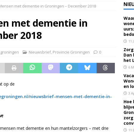
NIE
Mensen met dementie in Groningen – December 2018
Waar
 voor een familielid, buur of vriend? Dan ben je mantelzorger. Dan
en met dementie in
wone
uurs
eerhuis De Opstap
GRONINGEN
mber 2018
bedo
rief Mei 2026 – Mensen met dementie in Groningen
ALGEMEEN
11 
Zorg 
groningen
Nieuwsbrief
,
Provincie Groningen
0
Dan 
rief April 2026 – Mensen met dementie in Groningen
het 
6 M
Vaca
brief Juni-Juli 2026 – Mensen met dementie in Groningen
Wone
at op de
en l
3 A
groningen.nl/nieuwsbrief-mensen-met-dementie-in-
Hoe 
blij
Gron
ve
zorg
conv
an mensen met dementie en hun mantelzorgers – met drie
11 