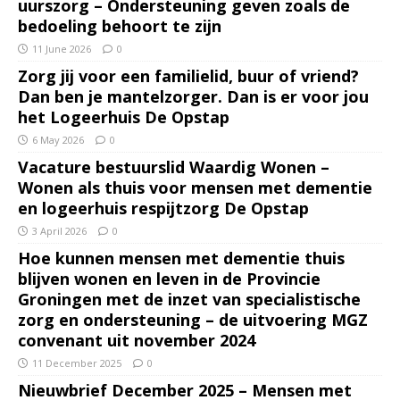
uurszorg – Ondersteuning geven zoals de
bedoeling behoort te zijn
11 June 2026
0
Zorg jij voor een familielid, buur of vriend?
Dan ben je mantelzorger. Dan is er voor jou
het Logeerhuis De Opstap
6 May 2026
0
Vacature bestuurslid Waardig Wonen –
Wonen als thuis voor mensen met dementie
en logeerhuis respijtzorg De Opstap
3 April 2026
0
Hoe kunnen mensen met dementie thuis
blijven wonen en leven in de Provincie
Groningen met de inzet van specialistische
zorg en ondersteuning – de uitvoering MGZ
convenant uit november 2024
11 December 2025
0
Nieuwbrief December 2025 – Mensen met