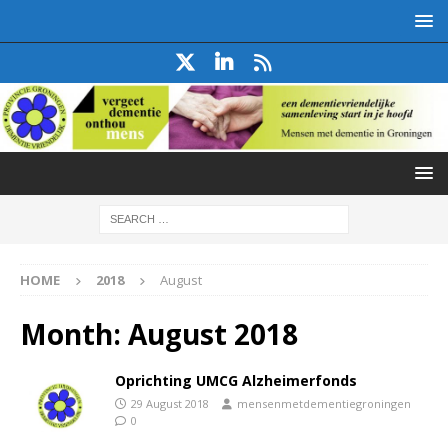
HOME
2018
August
Month:
August 2018
Oprichting UMCG Alzheimerfonds
29 August 2018
mensenmetdementiegroningen
0