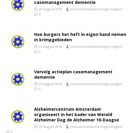
casemanagement dementie
29 August 2018
mensenmetdementiegroningen
0
Hoe burgers het heft in eigen hand nemen
in krimpgebieden
24 August 2018
mensenmetdementiegroningen
0
Vervolg actieplan casemanagement
dementie
23 August 2018
mensenmetdementiegroningen
0
Alzheimercentrum Amsterdam
organiseert in het kader van Wereld
Alzheimer Dag de Alzheimer 10-Daagse
23 August 2018
mensenmetdementiegroningen
0