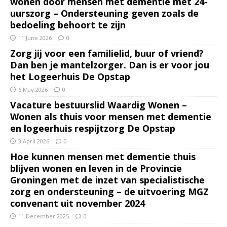
wonen door mensen met dementie met 24-
uurszorg – Ondersteuning geven zoals de
bedoeling behoort te zijn
11 June 2026
0
Zorg jij voor een familielid, buur of vriend?
Dan ben je mantelzorger. Dan is er voor jou
het Logeerhuis De Opstap
6 May 2026
0
Vacature bestuurslid Waardig Wonen –
Wonen als thuis voor mensen met dementie
en logeerhuis respijtzorg De Opstap
3 April 2026
0
Hoe kunnen mensen met dementie thuis
blijven wonen en leven in de Provincie
Groningen met de inzet van specialistische
zorg en ondersteuning – de uitvoering MGZ
convenant uit november 2024
11 December 2025
0