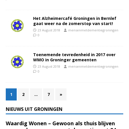
Het Alzheimercafé Groningen in Bernlef
gaat weer na de zomerstop van start!
23 August 2018
mensenmetdementiegroningen
0
Toenemende tevredenheid in 2017 over
WMO in Groninger gemeenten
23 August 2018
mensenmetdementiegroningen
0
1
2
…
7
»
NIEUWS UIT GRONINGEN
Waardig Wonen – Gewoon als thuis blijven