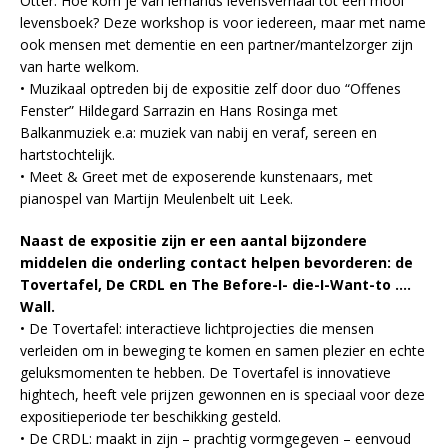
Otter. Hoe kom je van iemands levensverhaal tot een mooi
levensboek? Deze workshop is voor iedereen, maar met name
ook mensen met dementie en een partner/mantelzorger zijn
van harte welkom.
• Muzikaal optreden bij de expositie zelf door duo “Offenes
Fenster” Hildegard Sarrazin en Hans Rosinga met
Balkanmuziek e.a: muziek van nabij en veraf, sereen en
hartstochtelijk.
• Meet & Greet met de exposerende kunstenaars, met
pianospel van Martijn Meulenbelt uit Leek.
Naast de expositie zijn er een aantal bijzondere
middelen die onderling contact helpen bevorderen: de
Tovertafel, De CRDL en The Before-I- die-I-Want-to ….
Wall.
• De Tovertafel: interactieve lichtprojecties die mensen
verleiden om in beweging te komen en samen plezier en echte
geluksmomenten te hebben. De Tovertafel is innovatieve
hightech, heeft vele prijzen gewonnen en is speciaal voor deze
expositieperiode ter beschikking gesteld.
• De CRDL: maakt in zijn – prachtig vormgegeven – eenvoud