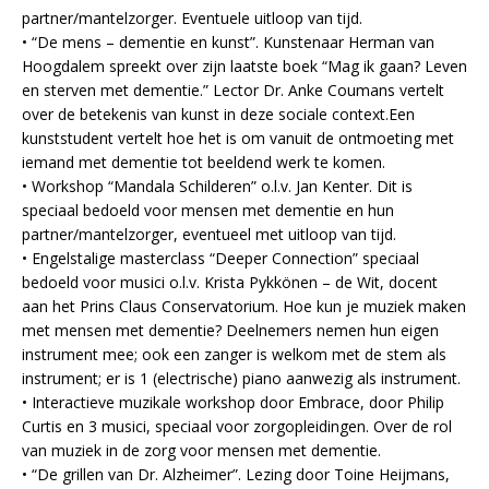
partner/mantelzorger. Eventuele uitloop van tijd.
• “De mens – dementie en kunst”. Kunstenaar Herman van
Hoogdalem spreekt over zijn laatste boek “Mag ik gaan? Leven
en sterven met dementie.” Lector Dr. Anke Coumans vertelt
over de betekenis van kunst in deze sociale context.Een
kunststudent vertelt hoe het is om vanuit de ontmoeting met
iemand met dementie tot beeldend werk te komen.
• Workshop “Mandala Schilderen” o.l.v. Jan Kenter. Dit is
speciaal bedoeld voor mensen met dementie en hun
partner/mantelzorger, eventueel met uitloop van tijd.
• Engelstalige masterclass “Deeper Connection” speciaal
bedoeld voor musici o.l.v. Krista Pykkönen – de Wit, docent
aan het Prins Claus Conservatorium. Hoe kun je muziek maken
met mensen met dementie? Deelnemers nemen hun eigen
instrument mee; ook een zanger is welkom met de stem als
instrument; er is 1 (electrische) piano aanwezig als instrument.
• Interactieve muzikale workshop door Embrace, door Philip
Curtis en 3 musici, speciaal voor zorgopleidingen. Over de rol
van muziek in de zorg voor mensen met dementie.
• “De grillen van Dr. Alzheimer”. Lezing door Toine Heijmans,