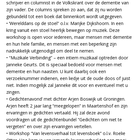
schrijver en columnist in de Volkskrant over de dementie van
zijn vader. De columns spreken zo aan, dat zij nu worden
gebundeld tot een boek dat binnenkort wordt uitgegeven.
• ‘Werelddans op de stoel” o.l.v. Marijke Dijkshoorn. In een
kring vanuit een stoel heerlijk bewegen op muziek. Deze
workshop is open voor iedereen, maar mensen met dementie
en hun hele familie, en mensen met een beperking zijn
nadrukkelijk uitgenodigd om deel te nemen.
• “Muzikale Verbinding” – een intiem muzikaal optreden door
Janneke Geurts. Dit is speciaal bedoeld voor mensen met
dementie en hun naasten. U kunt daarbij ook een
verzoeknummer indienen, een liedje uit de oude doos of juist
niet. Indien mogelijk zal Janneke dit voor en eventueel met u
zingen.
• Gedichtenavond’ met dichter Arjen Boswijk uit Groningen.
Arjen heeft 2 jaar lang “meegelopen” in Maartenshof en zijn
ervaringen in gedichten vertaald. Hij zal deze avond
voordragen uit de gedichtenbundel “Gedichten om niet te
vergeten” en over zijn ervaringen vertellen.
• Workshop “Van levensverhaal tot levensboek” o.l.v. Roelie