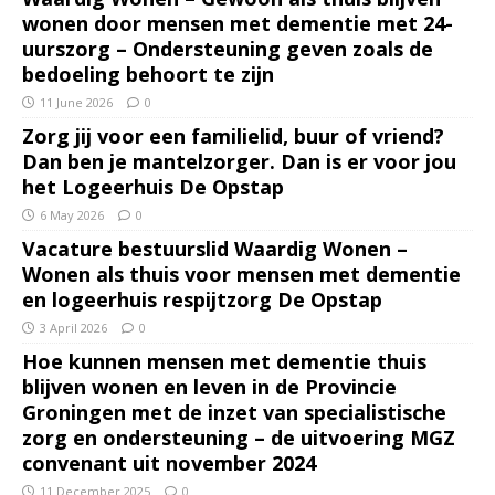
wonen door mensen met dementie met 24-
uurszorg – Ondersteuning geven zoals de
bedoeling behoort te zijn
11 June 2026
0
Zorg jij voor een familielid, buur of vriend?
Dan ben je mantelzorger. Dan is er voor jou
het Logeerhuis De Opstap
6 May 2026
0
Vacature bestuurslid Waardig Wonen –
Wonen als thuis voor mensen met dementie
en logeerhuis respijtzorg De Opstap
3 April 2026
0
Hoe kunnen mensen met dementie thuis
blijven wonen en leven in de Provincie
Groningen met de inzet van specialistische
zorg en ondersteuning – de uitvoering MGZ
convenant uit november 2024
11 December 2025
0