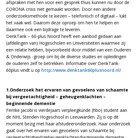
afspraken met hen voor een gesprek thuis kunnen nu door de
CORONA crisis niet gemaakt worden. Door een andere
onderzoeksmethode te kiezen – telefonisch of digitaal – lukt
het vaak wel. Daarom deze oproep om hen te helpen en
daarmee ook een bijdrage te leveren.
DenkTank – 60-plus Noord heeft een aanbod gedaan aan
(afdelingen van) Hogescholen en Universiteiten waarmee zij
een relatie hebben, bijvoorbeeld door middel van een Ouderen
& Onderwijs -groep om bij de diverse studies en opleidingen
de ouderen zelf te betrekken. Informatie over DenkTank-
60plus vindt u op
http://www.denktank60plusnoord.nl/
1.Onderzoek het ervaren van gevoelens van schaamte
bij vergeetachtigheid – geheugenklachten –
beginnende dementie
Femke Jacobi is vierdejaars verpleegkunde (hbo) student aan
de NHL Stenden Hogeschool in Leeuwarden. Zij is op dit
moment bezig met haar afstudeeronderzoek. Haar onderzoek
gaat over het ervaren van gevoelens van schaamte bij
vergeetachtigheid/geheugenklachten/beginnende dementie.