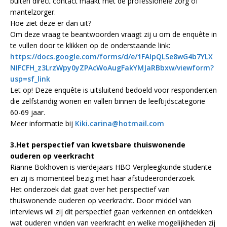
buiten direct contact maakt met de professionele zorg of
mantelzorger.
Hoe ziet deze er dan uit?
Om deze vraag te beantwoorden vraagt zij u om de enquête in
te vullen door te klikken op de onderstaande link:
https://docs.google.com/forms/d/e/1FAIpQLSe8wG4b7YLX
NIFCFH_z3LrzWpy0yZPAcWoAugFakYMJaRBbxw/viewform?
usp=sf_link
Let op! Deze enquête is uitsluitend bedoeld voor respondenten
die zelfstandig wonen en vallen binnen de leeftijdscategorie
60-69 jaar.
Meer informatie bij
Kiki.carina@hotmail.com
3.Het perspectief van kwetsbare thuiswonende
ouderen op veerkracht
Rianne Bokhoven is vierdejaars HBO Verpleegkunde studente
en zij is momenteel bezig met haar afstudeeronderzoek.
Het onderzoek dat gaat over het perspectief van
thuiswonende ouderen op veerkracht. Door middel van
interviews wil zij dit perspectief gaan verkennen en ontdekken
wat ouderen vinden van veerkracht en welke mogelijkheden zij