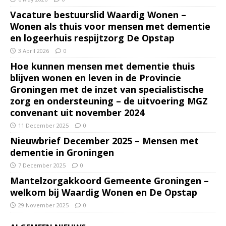
Vacature bestuurslid Waardig Wonen –
Wonen als thuis voor mensen met dementie
en logeerhuis respijtzorg De Opstap
3 April 2026
0
Hoe kunnen mensen met dementie thuis
blijven wonen en leven in de Provincie
Groningen met de inzet van specialistische
zorg en ondersteuning – de uitvoering MGZ
convenant uit november 2024
11 December 2025
0
Nieuwbrief December 2025 – Mensen met
dementie in Groningen
7 December 2025
0
Mantelzorgakkoord Gemeente Groningen –
welkom bij Waardig Wonen en De Opstap
29 November 2025
0