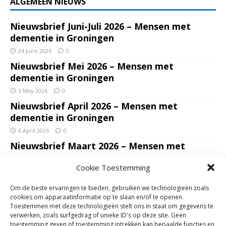
ALGEMEEN NIEUWS
Nieuwsbrief Juni-Juli 2026 – Mensen met
dementie in Groningen
24 June 2026
0
Nieuwsbrief Mei 2026 – Mensen met
dementie in Groningen
3 May 2026
0
Nieuwsbrief April 2026 – Mensen met
dementie in Groningen
6 April 2026
0
Nieuwsbrief Maart 2026 – Mensen met
dementie in Groningen
Cookie Toestemming
7 March 2026
0
Nieuwsbrief Januari – Februari 2026 – Mensen
Om de beste ervaringen te bieden, gebruiken we technologieën zoals
met dementie in Groningen
cookies om apparaatinformatie op te slaan en/of te openen.
Toestemmen met deze technologieën stelt ons in staat om gegevens te
7 February 2026
0
verwerken, zoals surfgedrag of unieke ID's op deze site. Geen
Ondersteun mantelzorgers – gun hun een
toestemming geven of toestemming intrekken kan bepaalde functies en