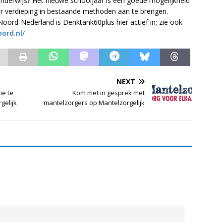
onderwijs? Het nieuwe schooljaar is een goede mogelijkheid
 verdieping in bestaande methoden aan te brengen.
Noord-Nederland is Denktank60plus hier actief in; zie ook
ord.nl/
NEXT
ie te
Kom met in gesprek met
gelijk
mantelzorgers op Mantelzorgelijk