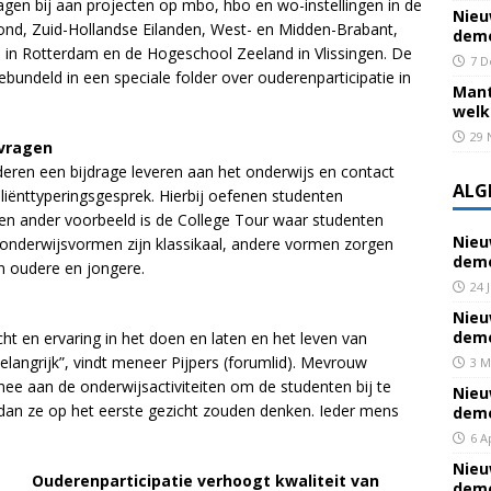
en bij aan projecten op mbo, hbo en wo-instellingen in de
Nieu
nd, Zuid-Hollandse Eilanden, West- en Midden-Brabant,
deme
e in Rotterdam en de Hogeschool Zeeland in Vlissingen. De
7 D
bundeld in een speciale folder over ouderenparticipatie in
Mant
welk
29 
vragen
ren een bijdrage leveren aan het onderwijs en contact
ALG
liënttyperingsgesprek. Hierbij oefenen studenten
n ander voorbeeld is de College Tour waar studenten
Nieu
onderwijsvormen zijn klassikaal, andere vormen zorgen
deme
n oudere en jongere.
24 
Nieu
deme
cht en ervaring in het doen en laten en het leven van
langrijk”, vindt meneer Pijpers (forumlid). Mevrouw
3 M
ee aan de onderwijsactiviteiten om de studenten bij te
Nieu
dan ze op het eerste gezicht zouden denken. Ieder mens
deme
6 A
Nieu
Ouderenparticipatie verhoogt kwaliteit van
deme