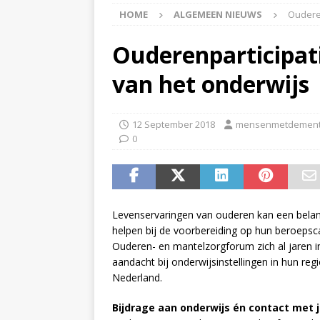
HOME
ALGEMEEN NIEUWS
Ouderen
APPINGEDAM
[ 6 May 2026 ]
Zorg jij
Ouderenparticipati
is er voor jou het Log
van het onderwijs
[ 3 May 2026 ]
Nieuwsb
NIEUWS
12 September 2018
mensenmetdement
0
[ 6 April 2026 ]
Nieuwsb
ALGEMEEN NIEUWS
[ 24 June 2026 ]
Nieuws
Levenservaringen van ouderen kan een belangr
ALGEMEEN NIEUWS
helpen bij de voorbereiding op hun beroepsc
Ouderen- en mantelzorgforum zich al jaren i
aandacht bij onderwijsinstellingen in hun r
Nederland.
Bijdrage aan onderwijs én contact met 