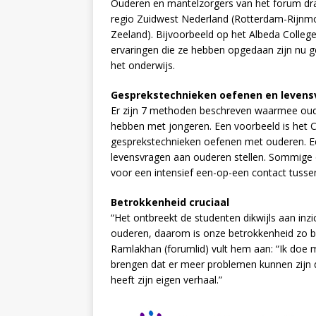
Ouderen en mantelzorgers van het forum drag
regio Zuidwest Nederland (Rotterdam-Rijnmo
Zeeland). Bijvoorbeeld op het Albeda Colleg
ervaringen die ze hebben opgedaan zijn nu ge
het onderwijs.
Gesprekstechnieken oefenen en levens
Er zijn 7 methoden beschreven waarmee oude
hebben met jongeren. Een voorbeeld is het C
gesprekstechnieken oefenen met ouderen. Ee
levensvragen aan ouderen stellen. Sommige 
voor een intensief een-op-een contact tusse
Betrokkenheid cruciaal
“Het ontbreekt de studenten dikwijls aan inzi
ouderen, daarom is onze betrokkenheid zo be
Ramlakhan (forumlid) vult hem aan: “Ik doe m
brengen dat er meer problemen kunnen zijn 
heeft zijn eigen verhaal.”