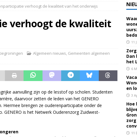
NIE
participatie verhoogt de kwaliteit van het onderwijs
Waar
 voor een familielid, buur of vriend? Dan ben je mantelzorger. Dan
e verhoogt de kwaliteit
wone
uurs
eerhuis De Opstap
GRONINGEN
bedo
rief Mei 2026 – Mensen met dementie in Groningen
ALGEMEEN
11 
Zorg 
iegroningen
Algemeen nieuws
,
Gemeenten algemeen
Dan 
rief April 2026 – Mensen met dementie in Groningen
het 
6 M
Vaca
brief Juni-Juli 2026 – Mensen met dementie in Groningen
Wone
en l
ijke aanvulling zijn op de lesstof op scholen. Studenten
3 A
arrière, daarvoor zetten de leden van het GENERO
Hoe 
n. Hiermee brengen ze ouderenparticipatie onder de
blij
egio. GENERO is het Netwerk Ouderenzorg Zuidwest-
Gron
zorg
conv
jongeren
11 