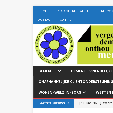
HOME
INFO OVER DEZE WEBSITE
NIEUWSB
AGENDA
CONTACT
DEMENTIE
DEMENTIEVRIENDELIJK
ONAFHANKELIJKE CLIËNTONDERSTEUNING
WONEN–WELZIJN–ZORG
WETTEN E
[ 11 June 2026 ]
Waardi
LAATSTE NIEUWS
dementie met 24-uurszo