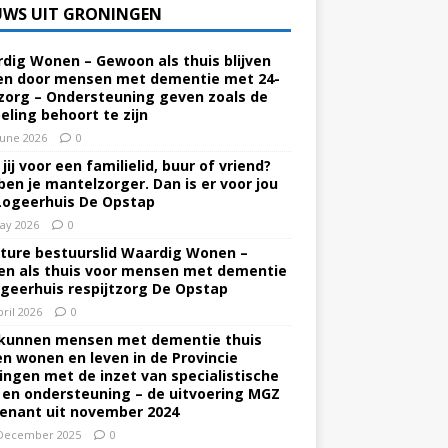
UWS UIT GRONINGEN
dig Wonen – Gewoon als thuis blijven
n door mensen met dementie met 24-
zorg – Ondersteuning geven zoals de
eling behoort te zijn
June 2026
0
jij voor een familielid, buur of vriend?
ben je mantelzorger. Dan is er voor jou
Logeerhuis De Opstap
ay 2026
0
ture bestuurslid Waardig Wonen –
n als thuis voor mensen met dementie
ogeerhuis respijtzorg De Opstap
pril 2026
0
kunnen mensen met dementie thuis
ven wonen en leven in de Provincie
ingen met de inzet van specialistische
 en ondersteuning – de uitvoering MGZ
enant uit november 2024
December 2025
0