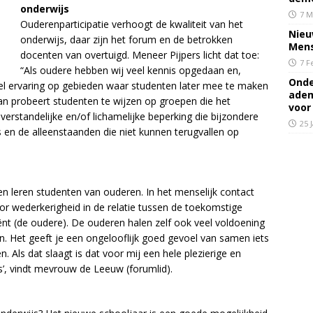
onderwijs
7 M
Ouderenparticipatie verhoogt de kwaliteit van het
Nieu
onderwijs, daar zijn het forum en de betrokken
Mens
docenten van overtuigd. Meneer Pijpers licht dat toe:
7 F
“Als oudere hebben wij veel kennis opgedaan en,
Onde
eel ervaring op gebieden waar studenten later mee te maken
adem
an probeert studenten te wijzen op groepen die het
voor
verstandelijke en/of lichamelijke beperking die bijzondere
25 
en de alleenstaanden die niet kunnen terugvallen op
en leren studenten van ouderen. In het menselijk contact
oor wederkerigheid in de relatie tussen de toekomstige
iënt (de oudere). De ouderen halen zelf ook veel voldoening
ren. Het geeft je een ongelooflijk goed gevoel van samen iets
. Als dat slaagt is dat voor mij een hele plezierige en
s’, vindt mevrouw de Leeuw (forumlid).