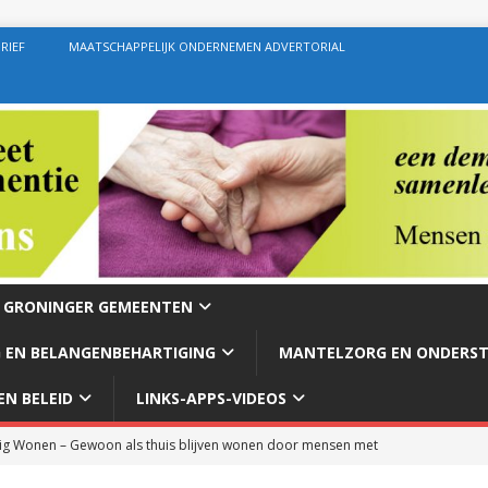
RIEF
MAATSCHAPPELIJK ONDERNEMEN ADVERTORIAL
E GRONINGER GEMEENTEN
 EN BELANGENBEHARTIGING
MANTELZORG EN ONDERS
N BELEID
LINKS-APPS-VIDEOS
g Wonen – Gewoon als thuis blijven wonen door mensen met
rg – Ondersteuning geven zoals de bedoeling behoort te zijn