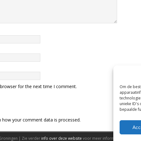
 browser for the next time I comment.
Om de beste
apparaatinf
technologie
unieke ID's
bepaalde fu
n how your comment data is processed.
Acc
Groningen | Zie verder
info over deze website
voor meer informatie.