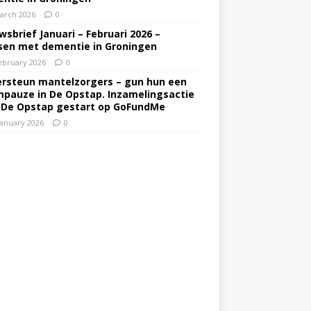
arch 2026
0
wsbrief Januari – Februari 2026 –
en met dementie in Groningen
ebruary 2026
0
rsteun mantelzorgers – gun hun een
pauze in De Opstap. Inzamelingsactie
 De Opstap gestart op GoFundMe
January 2026
0