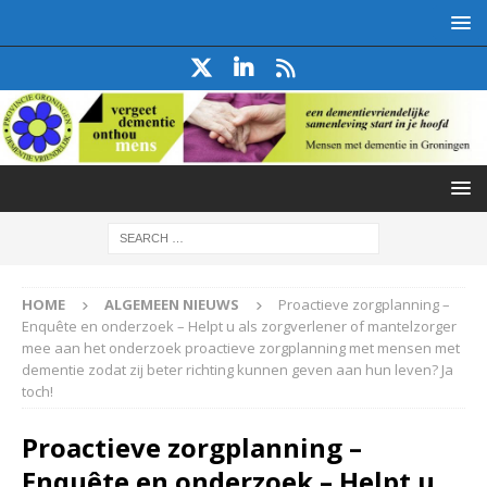
HOME
ALGEMEEN NIEUWS
Proactieve zorgplanning –
Enquête en onderzoek – Helpt u als zorgverlener of mantelzorger
mee aan het onderzoek proactieve zorgplanning met mensen met
dementie zodat zij beter richting kunnen geven aan hun leven? Ja
toch!
Proactieve zorgplanning –
Enquête en onderzoek – Helpt u