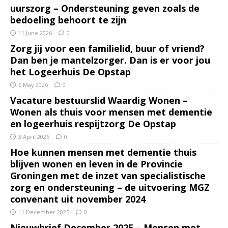
uurszorg – Ondersteuning geven zoals de
bedoeling behoort te zijn
11 June 2026
0
Zorg jij voor een familielid, buur of vriend?
Dan ben je mantelzorger. Dan is er voor jou
het Logeerhuis De Opstap
6 May 2026
0
Vacature bestuurslid Waardig Wonen –
Wonen als thuis voor mensen met dementie
en logeerhuis respijtzorg De Opstap
3 April 2026
0
Hoe kunnen mensen met dementie thuis
blijven wonen en leven in de Provincie
Groningen met de inzet van specialistische
zorg en ondersteuning – de uitvoering MGZ
convenant uit november 2024
11 December 2025
0
Nieuwbrief December 2025 – Mensen met