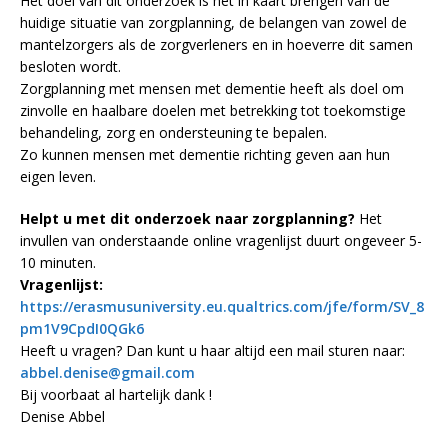
Het doel van dit onderzoek is het in kaart brengen van de
huidige situatie van zorgplanning, de belangen van zowel de
mantelzorgers als de zorgverleners en in hoeverre dit samen
besloten wordt.
Zorgplanning met mensen met dementie heeft als doel om
zinvolle en haalbare doelen met betrekking tot toekomstige
behandeling, zorg en ondersteuning te bepalen.
Zo kunnen mensen met dementie richting geven aan hun
eigen leven.
Helpt u met dit onderzoek naar zorgplanning?
Het
invullen van onderstaande online vragenlijst duurt ongeveer 5-
10 minuten.
Vragenlijst:
https://erasmusuniversity.eu.qualtrics.com/jfe/form/SV_8
pm1V9CpdI0QGk6
Heeft u vragen? Dan kunt u haar altijd een mail sturen naar:
abbel.denise@gmail.com
Bij voorbaat al hartelijk dank !
Denise Abbel