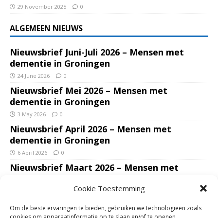
29 November 2025
0
ALGEMEEN NIEUWS
Nieuwsbrief Juni-Juli 2026 – Mensen met
dementie in Groningen
24 June 2026
0
Nieuwsbrief Mei 2026 – Mensen met
dementie in Groningen
3 May 2026
0
Nieuwsbrief April 2026 – Mensen met
dementie in Groningen
6 April 2026
0
Nieuwsbrief Maart 2026 – Mensen met
dementie in Groningen
Cookie Toestemming
7 March 2026
0
Nieuwsbrief Januari – Februari 2026 – Mensen
Om de beste ervaringen te bieden, gebruiken we technologieën zoals
met dementie in Groningen
cookies om apparaatinformatie op te slaan en/of te openen.