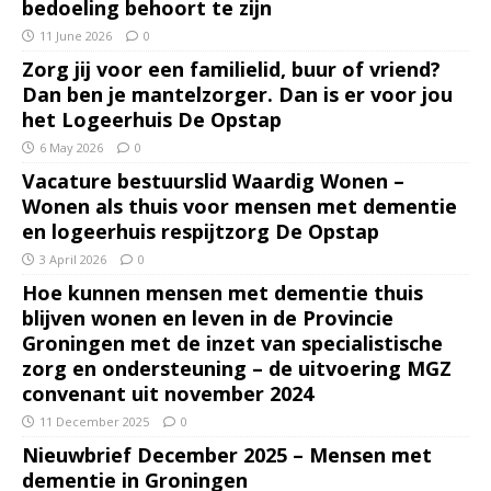
bedoeling behoort te zijn
11 June 2026
0
Zorg jij voor een familielid, buur of vriend?
Dan ben je mantelzorger. Dan is er voor jou
het Logeerhuis De Opstap
6 May 2026
0
Vacature bestuurslid Waardig Wonen –
Wonen als thuis voor mensen met dementie
en logeerhuis respijtzorg De Opstap
3 April 2026
0
Hoe kunnen mensen met dementie thuis
blijven wonen en leven in de Provincie
Groningen met de inzet van specialistische
zorg en ondersteuning – de uitvoering MGZ
convenant uit november 2024
11 December 2025
0
Nieuwbrief December 2025 – Mensen met
dementie in Groningen