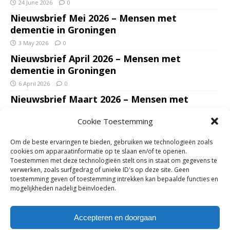
24 June 2026
0
Nieuwsbrief Mei 2026 – Mensen met
dementie in Groningen
3 May 2026
0
Nieuwsbrief April 2026 – Mensen met
dementie in Groningen
6 April 2026
0
Nieuwsbrief Maart 2026 – Mensen met
dementie in Groningen
Cookie Toestemming
7 March 2026
0
Nieuwsbrief Januari – Februari 2026 – Mensen
Om de beste ervaringen te bieden, gebruiken we technologieën zoals
met dementie in Groningen
cookies om apparaatinformatie op te slaan en/of te openen.
Toestemmen met deze technologieën stelt ons in staat om gegevens te
7 February 2026
0
verwerken, zoals surfgedrag of unieke ID's op deze site. Geen
Ondersteun mantelzorgers – gun hun een
toestemming geven of toestemming intrekken kan bepaalde functies en
mogelijkheden nadelig beïnvloeden.
adempauze in De Opstap. Inzamelingsactie
voor De Opstap gestart op GoFundMe
Accepteren en doorgaan
25 January 2026
0