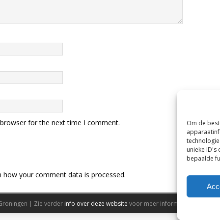
 browser for the next time I comment.
Om de beste
apparaatinf
technologie
unieke ID's
bepaalde fu
n how your comment data is processed.
Acc
Groningen | Zie verder
info over deze website
voor meer informatie.