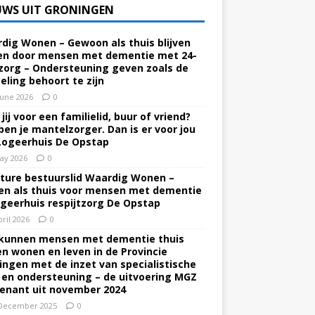
UWS UIT GRONINGEN
dig Wonen – Gewoon als thuis blijven
n door mensen met dementie met 24-
zorg – Ondersteuning geven zoals de
eling behoort te zijn
June 2026
0
jij voor een familielid, buur of vriend?
ben je mantelzorger. Dan is er voor jou
Logeerhuis De Opstap
ay 2026
0
ture bestuurslid Waardig Wonen –
n als thuis voor mensen met dementie
ogeerhuis respijtzorg De Opstap
pril 2026
0
kunnen mensen met dementie thuis
ven wonen en leven in de Provincie
ingen met de inzet van specialistische
 en ondersteuning – de uitvoering MGZ
enant uit november 2024
December 2025
0