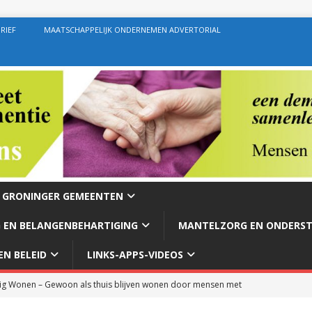
RIEF
MAATSCHAPPELIJK ONDERNEMEN ADVERTORIAL
E GRONINGER GEMEENTEN
 EN BELANGENBEHARTIGING
MANTELZORG EN ONDERS
N BELEID
LINKS-APPS-VIDEOS
g Wonen – Gewoon als thuis blijven wonen door mensen met
rg – Ondersteuning geven zoals de bedoeling behoort te zijn