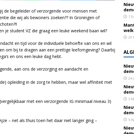
Nieu
deme
jij de begeleider of verzorgende voor mensen met
7 D
ntie die wij als bewoners zoeken?? In Groningen of
choten?!!
Mant
welk
en je student VZ die graag een leuke weekend baan wil?
29 
andacht en tijd voor de individuele behoefte van ons en wil
tten om bij te dragen aan een prettige leefomgeving? Daarbij
ALG
lega’s en ons een leuke dag hebt.
Nieu
rgende, aan ons de verzorging en aandacht en
deme
24 
nde) opleiding in de zorg te hebben, maar wel affiniteit met
Nieu
deme
3 M
vergelijkbaar met een verzorgende IG minimaal niveau 3)
Nieu
deme
6 A
jze – net als thuis toen het daar niet langer ging –
Nieu
deme