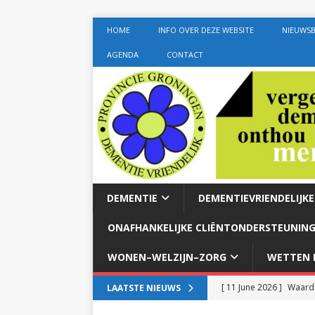
HOME
INFO OVER DEZE WEBSITE
NIEUWSB
AGENDA
CONTACT
DEMENTIE
DEMENTIEVRIENDELIJK
ONAFHANKELIJKE CLIËNTONDERSTEUNING
WONEN–WELZIJN–ZORG
WETTEN E
[ 11 June 2026 ]
Waardi
LAATSTE NIEUWS
dementie met 24-uurszo