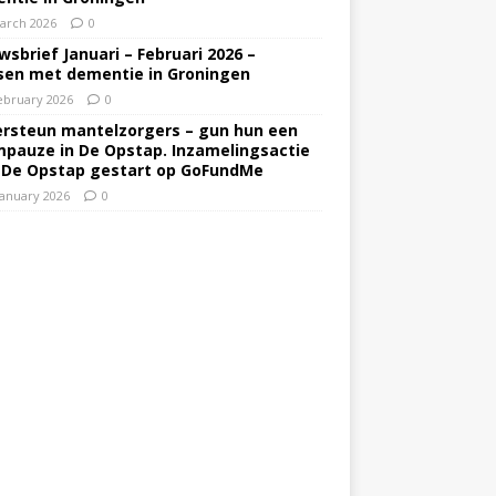
arch 2026
0
wsbrief Januari – Februari 2026 –
en met dementie in Groningen
ebruary 2026
0
rsteun mantelzorgers – gun hun een
pauze in De Opstap. Inzamelingsactie
 De Opstap gestart op GoFundMe
January 2026
0