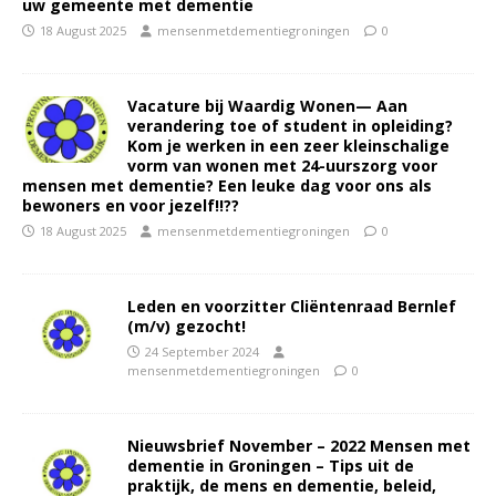
uw gemeente met dementie
18 August 2025
mensenmetdementiegroningen
0
Vacature bij Waardig Wonen— Aan
verandering toe of student in opleiding?
Kom je werken in een zeer kleinschalige
vorm van wonen met 24-uurszorg voor
mensen met dementie? Een leuke dag voor ons als
bewoners en voor jezelf!!??
18 August 2025
mensenmetdementiegroningen
0
Leden en voorzitter Cliëntenraad Bernlef
(m/v) gezocht!
24 September 2024
mensenmetdementiegroningen
0
Nieuwsbrief November – 2022 Mensen met
dementie in Groningen – Tips uit de
praktijk, de mens en dementie, beleid,