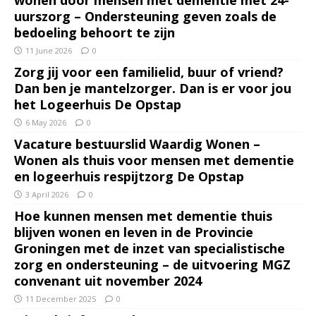
uurszorg – Ondersteuning geven zoals de
bedoeling behoort te zijn
11 June 2026
0
Zorg jij voor een familielid, buur of vriend?
Dan ben je mantelzorger. Dan is er voor jou
het Logeerhuis De Opstap
6 May 2026
0
Vacature bestuurslid Waardig Wonen –
Wonen als thuis voor mensen met dementie
en logeerhuis respijtzorg De Opstap
3 April 2026
0
Hoe kunnen mensen met dementie thuis
blijven wonen en leven in de Provincie
Groningen met de inzet van specialistische
zorg en ondersteuning – de uitvoering MGZ
convenant uit november 2024
11 December 2025
0