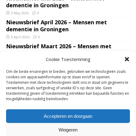
dementie in Groningen
3 May 2026
0
Nieuwsbrief April 2026 – Mensen met
dementie in Groningen
6 April 2026
0
Nieuwsbrief Maart 2026 – Mensen met
dementie in Groningen
Cookie Toestemming
7 March 2026
0
Nieuwsbrief Januari – Februari 2026 – Mensen
Om de beste ervaringen te bieden, gebruiken we technologieën zoals
met dementie in Groningen
cookies om apparaatinformatie op te slaan en/of te openen.
Toestemmen met deze technologieën stelt ons in staat om gegevens te
7 February 2026
0
verwerken, zoals surfgedrag of unieke ID's op deze site. Geen
Ondersteun mantelzorgers – gun hun een
toestemming geven of toestemming intrekken kan bepaalde functies en
mogelijkheden nadelig beïnvloeden.
adempauze in De Opstap. Inzamelingsactie
voor De Opstap gestart op GoFundMe
Accepteren en doorgaan
25 January 2026
0
Weigeren