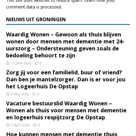
This site uses Akismet to reduce spam.
Learn how your
comment data is processed.
NIEUWS UIT GRONINGEN
Waardig Wonen – Gewoon als thuis blijven
wonen door mensen met dementie met 24-
uurszorg – Ondersteuning geven zoals de
bedoeling behoort te zijn
11 June 2026
0
Zorg jij voor een familielid, buur of vriend?
Dan ben je mantelzorger. Dan is er voor jou
het Logeerhuis De Opstap
6 May 2026
0
Vacature bestuurslid Waardig Wonen –
Wonen als thuis voor mensen met dementie
en logeerhuis respijtzorg De Opstap
3 April 2026
0
Hoe kunnen mensen met dementie thuis