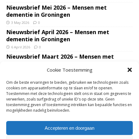
Nieuwsbrief Mei 2026 – Mensen met
dementie in Groningen
3 May 2026
0
Nieuwsbrief April 2026 – Mensen met
dementie in Groningen
6 April 2026
0
Nieuwsbrief Maart 2026 – Mensen met
dementie in Groningen
Cookie Toestemming
7 March 2026
0
Nieuwsbrief Januari – Februari 2026 – Mensen
Om de beste ervaringen te bieden, gebruiken we technologieën zoals
met dementie in Groningen
cookies om apparaatinformatie op te slaan en/of te openen.
Toestemmen met deze technologieën stelt ons in staat om gegevens te
7 February 2026
0
verwerken, zoals surfgedrag of unieke ID's op deze site. Geen
Ondersteun mantelzorgers – gun hun een
toestemming geven of toestemming intrekken kan bepaalde functies en
mogelijkheden nadelig beïnvloeden.
adempauze in De Opstap. Inzamelingsactie
voor De Opstap gestart op GoFundMe
Accepteren en doorgaan
25 January 2026
0