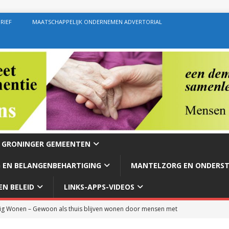
RIEF
MAATSCHAPPELIJK ONDERNEMEN ADVERTORIAL
E GRONINGER GEMEENTEN
 EN BELANGENBEHARTIGING
MANTELZORG EN ONDERS
N BELEID
LINKS-APPS-VIDEOS
g Wonen – Gewoon als thuis blijven wonen door mensen met
rg – Ondersteuning geven zoals de bedoeling behoort te zijn