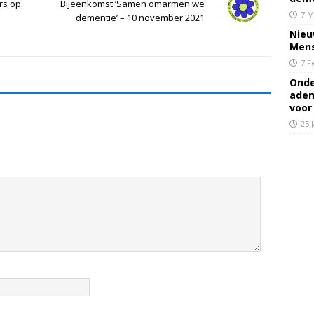
rs op
Bijeenkomst ‘Samen omarmen we
7 M
dementie’ – 10 november 2021
Nieu
Mens
7 F
Onde
adem
voor
25 