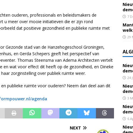
Nieu
deme
ichten ouderen, professionals en beleidsmakers de
7 D
 u meer over mooie initiatieven die er zijn rond
Mant
oorbeeld dat positieve gezondheid en publieke ruimte met
welk
29 
ctor Gezonde stad van de Hanzehogeschool Groningen,
ALG
nhuis, en Gerda Schepers geeft het perspectief van
n Deventer. Thomas Steensma van Adema Architecten vertelt
Nieu
te en wat voor effect dit heeft op de gezondheid, en Dineke
deme
haar zorginstelling over publiek ruimte weer.
24 
 en publieke ruimte voor ouderen? Neem dan deel aan dit
Nieu
deme
tformpouwer.nl/agenda
3 M
Nieu
deme
6 A
Nieu
NEXT
deme