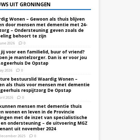
UWS UIT GRONINGEN
dig Wonen – Gewoon als thuis blijven
n door mensen met dementie met 24-
zorg – Ondersteuning geven zoals de
eling behoort te zijn
June 2026
0
jij voor een familielid, buur of vriend?
ben je mantelzorger. Dan is er voor jou
Logeerhuis De Opstap
ay 2026
0
ture bestuurslid Waardig Wonen –
n als thuis voor mensen met dementie
ogeerhuis respijtzorg De Opstap
pril 2026
0
kunnen mensen met dementie thuis
ven wonen en leven in de Provincie
ingen met de inzet van specialistische
 en ondersteuning – de uitvoering MGZ
enant uit november 2024
December 2025
0