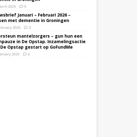
arch 2026
0
wsbrief Januari – Februari 2026 –
en met dementie in Groningen
ebruary 2026
0
rsteun mantelzorgers – gun hun een
pauze in De Opstap. Inzamelingsactie
 De Opstap gestart op GoFundMe
January 2026
0