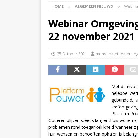
HOME
ALGEMEEN NIEUWS
Webina
APPINGEDAM
[ 6 May 2026 ]
Zorg jij
Webinar Omgeving
is er voor jou het Log
22 november 2021
[ 3 May 2026 ]
Nieuwsb
NIEUWS
25 October 2021
mensenmetdementieg
[ 6 April 2026 ]
Nieuwsb
ALGEMEEN NIEUWS
[ 24 June 2026 ]
Nieuws
Met de invoe
ALGEMEEN NIEUWS
heleboel wet
gebundeld. M
leefomgeving 
Platform Pou
Ouderen blijven steeds langer thuis wonen e
problemen rond toegankelijkheid wanneer zij
hun wensen en behoeften ophalen is belangrijk