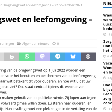
NIE
r Omgevingswet en leefomgeving – 22 november 2021
Waar
 voor een familielid, buur of vriend? Dan ben je mantelzorger. Dan
swet en leefomgeving –
wone
uurs
eerhuis De Opstap
GRONINGEN
bedo
rief Mei 2026 – Mensen met dementie in Groningen
ALGEMEEN
11 
Zorg 
roningen
Algemeen nieuws
0
Dan 
rief April 2026 – Mensen met dementie in Groningen
het 
6 M
Vaca
brief Juni-Juli 2026 – Mensen met dementie in Groningen
Wone
ring van de omgevingswet op 1 juli 2022 worden een
en l
ten voor het benutten en beschermen van de leefomgeving
3 A
aar wat betekent dit voor ouderen, en hoe wilt u dat uw
Hoe 
eruit ziet? Dat staat centraal tijdens dit webinar van
blij
wer.
Gron
n maken gebruik van de publieke ruimte. Zij lopen aan tegen
zorg
conv
 volwaardig mee willen doen. Luisteren naar ouderen, en
. Hun invulling moet een plek krijgen in de vertaling van de
11 