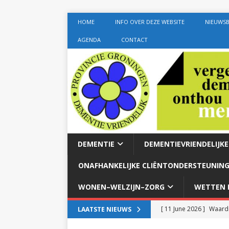
HOME
INFO OVER DEZE WEBSITE
NIEUWSB
AGENDA
CONTACT
DEMENTIE
DEMENTIEVRIENDELIJK
ONAFHANKELIJKE CLIËNTONDERSTEUNING
WONEN–WELZIJN–ZORG
WETTEN E
[ 11 June 2026 ]
Waardi
LAATSTE NIEUWS
dementie met 24-uurszo