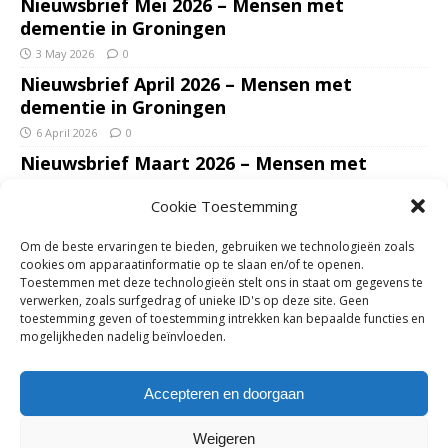
Nieuwsbrief Mei 2026 – Mensen met
dementie in Groningen
3 May 2026
0
Nieuwsbrief April 2026 – Mensen met
dementie in Groningen
6 April 2026
0
Nieuwsbrief Maart 2026 – Mensen met
dementie in Groningen
Cookie Toestemming
7 March 2026
0
Nieuwsbrief Januari – Februari 2026 – Mensen
Om de beste ervaringen te bieden, gebruiken we technologieën zoals
met dementie in Groningen
cookies om apparaatinformatie op te slaan en/of te openen.
Toestemmen met deze technologieën stelt ons in staat om gegevens te
7 February 2026
0
verwerken, zoals surfgedrag of unieke ID's op deze site. Geen
Ondersteun mantelzorgers – gun hun een
toestemming geven of toestemming intrekken kan bepaalde functies en
mogelijkheden nadelig beïnvloeden.
adempauze in De Opstap. Inzamelingsactie
voor De Opstap gestart op GoFundMe
Accepteren en doorgaan
25 January 2026
0
Weigeren