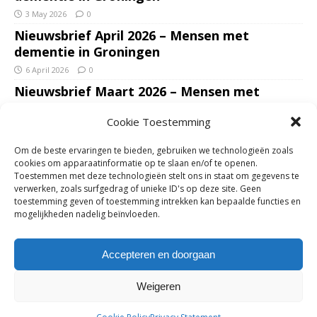
3 May 2026
0
Nieuwsbrief April 2026 – Mensen met
dementie in Groningen
6 April 2026
0
Nieuwsbrief Maart 2026 – Mensen met
dementie in Groningen
Cookie Toestemming
7 March 2026
0
Nieuwsbrief Januari – Februari 2026 – Mensen
Om de beste ervaringen te bieden, gebruiken we technologieën zoals
met dementie in Groningen
cookies om apparaatinformatie op te slaan en/of te openen.
Toestemmen met deze technologieën stelt ons in staat om gegevens te
7 February 2026
0
verwerken, zoals surfgedrag of unieke ID's op deze site. Geen
Ondersteun mantelzorgers – gun hun een
toestemming geven of toestemming intrekken kan bepaalde functies en
mogelijkheden nadelig beïnvloeden.
adempauze in De Opstap. Inzamelingsactie
voor De Opstap gestart op GoFundMe
Accepteren en doorgaan
25 January 2026
0
Weigeren
Copyright © 2018-2026 | Mensen met dementie in Groningen | Zie