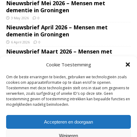
Nieuwsbrief Mei 2026 – Mensen met
dementie in Groningen
3 May 2026
0
Nieuwsbrief April 2026 – Mensen met
dementie in Groningen
6 April 2026
0
Nieuwsbrief Maart 2026 – Mensen met
dementie in Groningen
Cookie Toestemming
7 March 2026
0
Nieuwsbrief Januari – Februari 2026 – Mensen
Om de beste ervaringen te bieden, gebruiken we technologieën zoals
met dementie in Groningen
cookies om apparaatinformatie op te slaan en/of te openen.
Toestemmen met deze technologieën stelt ons in staat om gegevens te
7 February 2026
0
verwerken, zoals surfgedrag of unieke ID's op deze site. Geen
Ondersteun mantelzorgers – gun hun een
toestemming geven of toestemming intrekken kan bepaalde functies en
mogelijkheden nadelig beïnvloeden.
adempauze in De Opstap. Inzamelingsactie
voor De Opstap gestart op GoFundMe
Accepteren en doorgaan
25 January 2026
0
Weigeren