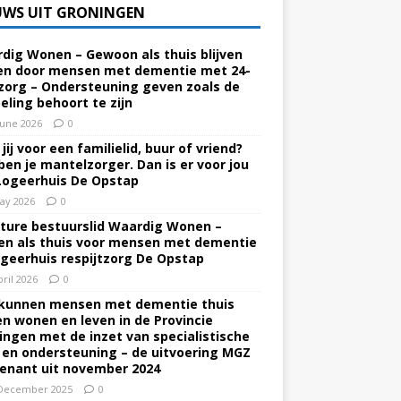
UWS UIT GRONINGEN
dig Wonen – Gewoon als thuis blijven
n door mensen met dementie met 24-
zorg – Ondersteuning geven zoals de
eling behoort te zijn
June 2026
0
jij voor een familielid, buur of vriend?
ben je mantelzorger. Dan is er voor jou
Logeerhuis De Opstap
ay 2026
0
ture bestuurslid Waardig Wonen –
n als thuis voor mensen met dementie
ogeerhuis respijtzorg De Opstap
pril 2026
0
kunnen mensen met dementie thuis
ven wonen en leven in de Provincie
ingen met de inzet van specialistische
 en ondersteuning – de uitvoering MGZ
enant uit november 2024
December 2025
0