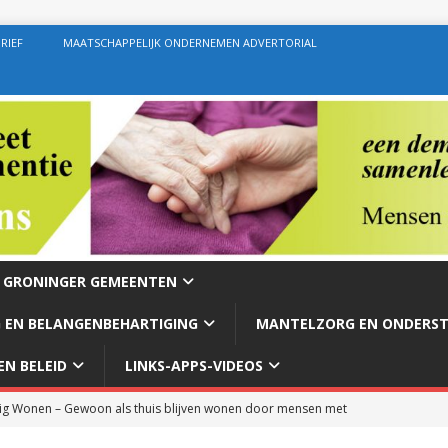
RIEF
MAATSCHAPPELIJK ONDERNEMEN ADVERTORIAL
E GRONINGER GEMEENTEN
 EN BELANGENBEHARTIGING
MANTELZORG EN ONDERS
N BELEID
LINKS-APPS-VIDEOS
g Wonen – Gewoon als thuis blijven wonen door mensen met
rg – Ondersteuning geven zoals de bedoeling behoort te zijn