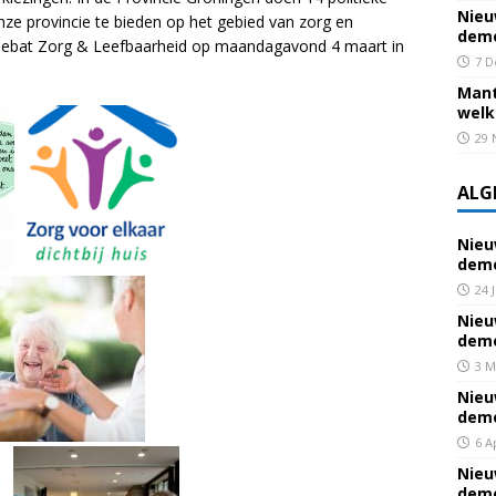
Nieu
nze provincie te bieden op het gebied van zorg en
deme
sdebat Zorg & Leefbaarheid op maandagavond 4 maart in
7 D
Mant
welk
29 
ALG
Nieu
deme
24 
Nieu
deme
3 M
Nieu
deme
6 A
Nieu
deme