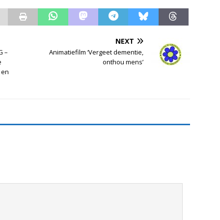
NEXT
G –
Animatiefilm ‘Vergeet dementie,
e
onthou mens’
 en