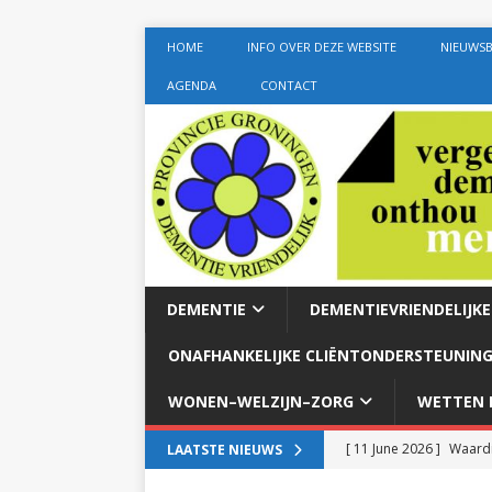
HOME
INFO OVER DEZE WEBSITE
NIEUWSB
AGENDA
CONTACT
DEMENTIE
DEMENTIEVRIENDELIJK
ONAFHANKELIJKE CLIËNTONDERSTEUNING
WONEN–WELZIJN–ZORG
WETTEN E
[ 11 June 2026 ]
Waardi
LAATSTE NIEUWS
dementie met 24-uurszo