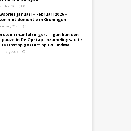
arch 2026
0
wsbrief Januari – Februari 2026 –
en met dementie in Groningen
ebruary 2026
0
rsteun mantelzorgers – gun hun een
pauze in De Opstap. Inzamelingsactie
 De Opstap gestart op GoFundMe
January 2026
0