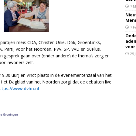
7 M
Nieu
Mens
7 F
Onde
adem
 partijen mee: CDA, Christen Unie, D66, GroenLinks,
voor
A, Partij voor het Noorden, PVV, SP, VVD en 50Plus.
25 
n in gesprek gaan over (onder andere) de thema’s zorg en
or inwoners zelf.
19.30 uur) en vindt plaats in de evenementenzaal van het
 Het Dagblad van het Noorden zorgt dat de debatten live
ttps://www.dvhn.nl