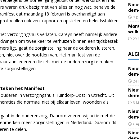
 Verplegend personeel ging gebukt onder werkdruk en had
Nieu
ers waren druk bezig met van alles en nog wat, behalve de
deme
nifest dat maandag 18 februari is overhandigd aan
7 D
n protocollen naleven, rapporten opstellen en beleidsstukken
Mant
welk
t verzorgingshuis verlaten. Careyn heeft namelijk andere
29 
 dwingen om twee keer te verhuizen binnen een tijdsbestek
mers ligt, gaat de zorginstelling naar de ouderen luisteren.
ALG
n, niet over de hoofden van. Het manifest van de
, maar aan iedereen die iets met de ouderenzorg te maken
e zorginstellingen.
Nieu
deme
24 
teken het Manifest
Nieu
ouderen in verzorgingshuis Tuindorp-Oost in Utrecht. Dit
deme
eraties die normaal niet bij elkaar leven, woonden als
3 M
Nieu
sgaat in de ouderenzorg. Daarom voeren wij actie met de
deme
enmerken meer zorginstellingen in Nederland. Daarom dit
6 A
ren te delen.
Nieu
deme