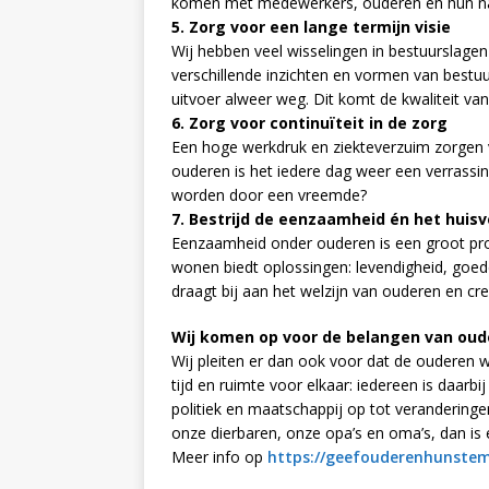
komen met medewerkers, ouderen en hun naas
5. Zorg voor een lange termijn visie
Wij hebben veel wisselingen in bestuurslag
verschillende inzichten en vormen van bestuu
uitvoer alweer weg. Dit komt de kwaliteit van
6. Zorg voor continuïteit in de zorg
Een hoge werkdruk en ziekteverzuim zorgen
ouderen is het iedere dag weer een verrassin
worden door een vreemde?
7. Bestrijd de eenzaamheid én het huis
Eenzaamheid onder ouderen is een groot pr
wonen biedt oplossingen: levendigheid, goe
draagt bij aan het welzijn van ouderen en c
Wij komen op voor de belangen van oud
Wij pleiten er dan ook voor dat de ouderen
tijd en ruimte voor elkaar: iedereen is daarbi
politiek en maatschappij op tot veranderinge
onze dierbaren, onze opa’s en oma’s, dan is 
Meer info op
https://geefouderenhunstem