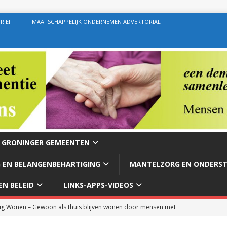
RIEF
MAATSCHAPPELIJK ONDERNEMEN ADVERTORIAL
E GRONINGER GEMEENTEN
 EN BELANGENBEHARTIGING
MANTELZORG EN ONDERS
N BELEID
LINKS-APPS-VIDEOS
g Wonen – Gewoon als thuis blijven wonen door mensen met
rg – Ondersteuning geven zoals de bedoeling behoort te zijn