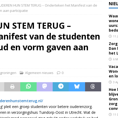
NIE
UDEREN HUN STEM TERUG – Onderteken het Manifest van de
 aan participatie
Waar
 voor een familielid, buur of vriend? Dan ben je mantelzorger. Dan
wone
N STEM TERUG –
uurs
eerhuis De Opstap
GRONINGEN
bedo
nifest van de studenten
rief Mei 2026 – Mensen met dementie in Groningen
ALGEMEEN
11 
Zorg 
ud en vorm gaven aan
Dan 
rief April 2026 – Mensen met dementie in Groningen
het 
6 M
Vaca
brief Juni-Juli 2026 – Mensen met dementie in Groningen
Wone
groningen
Algemeen nieuws
0
en l
3 A
Hoe 
blij
Gron
uderenhunstemterug.nl/
zorg
ug’ pleit een groep studenten voor betere ouderenzorg.
conv
en in verzorgingshuis Tuindorp-Oost in Utrecht. Wat de
11 