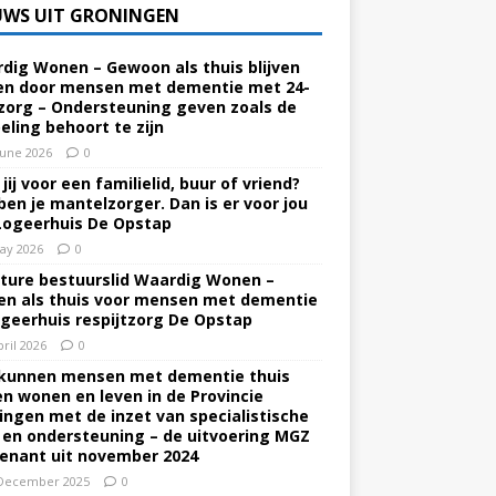
UWS UIT GRONINGEN
dig Wonen – Gewoon als thuis blijven
n door mensen met dementie met 24-
zorg – Ondersteuning geven zoals de
eling behoort te zijn
June 2026
0
jij voor een familielid, buur of vriend?
ben je mantelzorger. Dan is er voor jou
Logeerhuis De Opstap
ay 2026
0
ture bestuurslid Waardig Wonen –
n als thuis voor mensen met dementie
ogeerhuis respijtzorg De Opstap
pril 2026
0
kunnen mensen met dementie thuis
ven wonen en leven in de Provincie
ingen met de inzet van specialistische
 en ondersteuning – de uitvoering MGZ
enant uit november 2024
December 2025
0