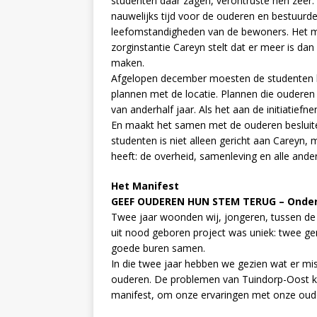
studenten daar zagen, verontruste hen zeer.
nauwelijks tijd voor de ouderen en bestuurd
leefomstandigheden van de bewoners. Het ma
zorginstantie Careyn stelt dat er meer is da
maken.
Afgelopen december moesten de studenten he
plannen met de locatie. Plannen die ouderen
van anderhalf jaar. Als het aan de initiatiefne
En maakt het samen met de ouderen besluite
studenten is niet alleen gericht aan Careyn
heeft: de overheid, samenleving en alle ander
Het Manifest
GEEF OUDEREN HUN STEM TERUG – Onder
Twee jaar woonden wij, jongeren, tussen de 
uit nood geboren project was uniek: twee gen
goede buren samen.
In die twee jaar hebben we gezien wat er mi
ouderen. De problemen van Tuindorp-Oost k
manifest, om onze ervaringen met onze oude