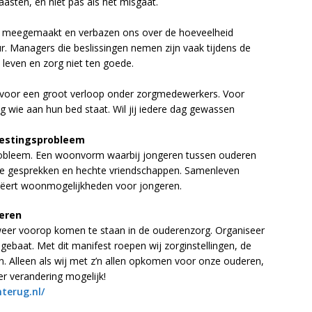
ten, en niet pas als het misgaat.
en meegemaakt en verbazen ons over de hoeveelheid
r. Managers die beslissingen nemen zijn vaak tijdens de
 leven en zorg niet ten goede.
 voor een groot verloop onder zorgmedewerkers. Voor
g wie aan hun bed staat. Wil jij iedere dag gewassen
vestingsprobleem
obleem. Een woonvorm waarbij jongeren tussen ouderen
de gesprekken en hechte vriendschappen. Samenleven
reëert woonmogelijkheden voor jongeren.
eren
 weer voorop komen te staan in de ouderenzorg. Organiseer
j gebaat. Met dit manifest roepen wij zorginstellingen, de
n. Alleen als wij met z’n allen opkomen voor onze ouderen,
er verandering mogelijk!
terug.nl/