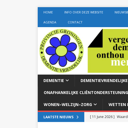
HOME
INFO OVER DEZE WEBSITE
NIEUWSB
AGENDA
CONTACT
DEMENTIE
DEMENTIEVRIENDELIJK
ONAFHANKELIJKE CLIËNTONDERSTEUNING
WONEN–WELZIJN–ZORG
WETTEN E
[ 11 June 2026 ]
Waardi
LAATSTE NIEUWS
dementie met 24-uurszo