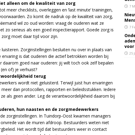
iet alleen om de kwaliteit van zorg
7 M
ot meer checklists, overleggen en ‘last minute’ trainingen,
Nieu
voorwaarden. Zo komt de nadruk op de kwaliteit van zorg,
Mens
 Niemand wil zo oud worden: vraag de ouderen wat ze
7 F
et zo serieus als een goed inspectierapport. Goede zorg is
Onde
 zorg moet daar tijd voor zijn.
adem
voor
uisteren. Zorginstellingen besluiten nu over in plaats van
25 
ervaring is dat ouderen die actief betrokken worden bij
 daarom goed naar ouderen: jij wilt toch ook zelf bepalen
(en of) je verhuist?
woordelijkheid terug
erkers wordt niet geluisterd. Terwijl juist hun ervaringen
t meer dan protocollen, rapporten en beleidsstukken. Iedere
ze als geen ander. Leg de verantwoordelijkheid daarom bij
 ouderen, hun naasten en de zorgmedewerkers
in de zorginstellingen. In Tuindorp-Oost kwamen managers
 de onvrede van de muren afdroop. Bestuurders weten niet
orgbeleid. Het wordt tijd dat bestuurders weer in contact