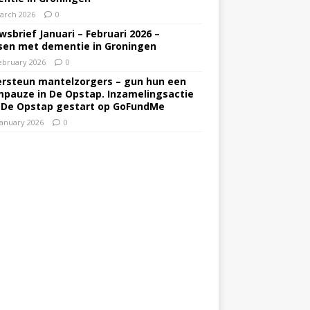
arch 2026
0
wsbrief Januari – Februari 2026 –
en met dementie in Groningen
ebruary 2026
0
rsteun mantelzorgers – gun hun een
pauze in De Opstap. Inzamelingsactie
 De Opstap gestart op GoFundMe
January 2026
0