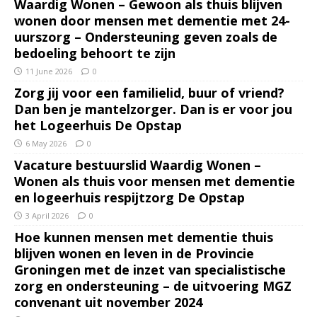
Waardig Wonen – Gewoon als thuis blijven
wonen door mensen met dementie met 24-
uurszorg – Ondersteuning geven zoals de
bedoeling behoort te zijn
11 June 2026
0
Zorg jij voor een familielid, buur of vriend?
Dan ben je mantelzorger. Dan is er voor jou
het Logeerhuis De Opstap
6 May 2026
0
Vacature bestuurslid Waardig Wonen –
Wonen als thuis voor mensen met dementie
en logeerhuis respijtzorg De Opstap
3 April 2026
0
Hoe kunnen mensen met dementie thuis
blijven wonen en leven in de Provincie
Groningen met de inzet van specialistische
zorg en ondersteuning – de uitvoering MGZ
convenant uit november 2024