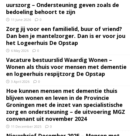
uurszorg – Ondersteuning geven zoals de
bedoeling behoort te zijn
11 June 2026
0
Zorg jij voor een familielid, buur of vriend?
Dan ben je mantelzorger. Dan is er voor jou
het Logeerhuis De Opstap
6 May 2026
0
Vacature bestuurslid Waardig Wonen –
Wonen als thuis voor mensen met dementie
en logeerhuis respijtzorg De Opstap
3 April 2026
0
Hoe kunnen mensen met dementie thuis
blijven wonen en leven in de Provincie
Groningen met de inzet van specialistische
zorg en ondersteuning – de uitvoering MGZ
convenant uit november 2024
11 December 2025
0
Nieuwbrief December 2025 – Mensen met