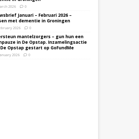
arch 2026
0
wsbrief Januari – Februari 2026 –
en met dementie in Groningen
ebruary 2026
0
rsteun mantelzorgers – gun hun een
pauze in De Opstap. Inzamelingsactie
 De Opstap gestart op GoFundMe
January 2026
0