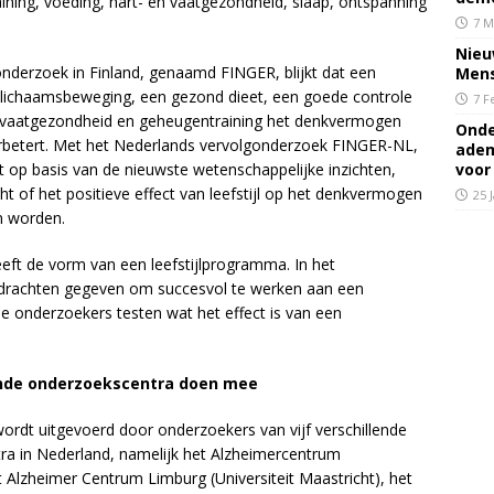
ning, voeding, hart- en vaatgezondheid, slaap, ontspanning
7 M
Nieu
onderzoek in Finland, genaamd FINGER, blijkt dat een
Mens
 lichaamsbeweging, een gezond dieet, een goede controle
7 F
n vaatgezondheid en geheugentraining het denkvermogen
Onde
rbetert. Met het Nederlands vervolgonderzoek FINGER-NL,
adem
t op basis van de nieuwste wetenschappelijke inzichten,
voor
t of het positieve effect van leefstijl op het denkvermogen
25 
n worden.
ft de vorm van een leefstijlprogramma. In het
pdrachten gegeven om succesvol te werken aan een
n de onderzoekers testen wat het effect is van een
lende onderzoekscentra doen mee
ordt uitgevoerd door onderzoekers van vijf verschillende
a in Nederland, namelijk het Alzheimercentrum
Alzheimer Centrum Limburg (Universiteit Maastricht), het