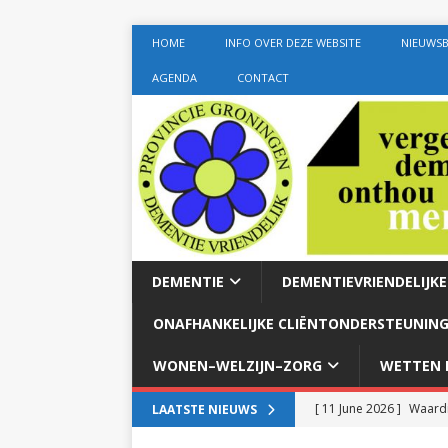
HOME
INFO OVER DEZE WEBSITE
NIEUWSB
AGENDA
CONTACT
DEMENTIE
DEMENTIEVRIENDELIJK
ONAFHANKELIJKE CLIËNTONDERSTEUNING
WONEN–WELZIJN–ZORG
WETTEN E
[ 11 June 2026 ]
Waardi
LAATSTE NIEUWS
dementie met 24-uurszo