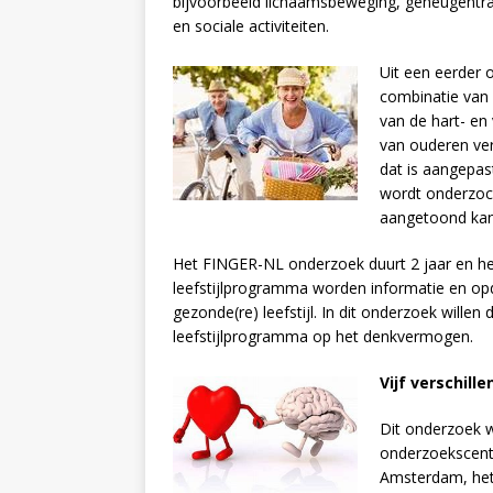
bijvoorbeeld lichaamsbeweging, geheugentrai
en sociale activiteiten.
Uit een eerder 
combinatie van
van de hart- e
van ouderen ve
dat is aangepas
wordt onderzoch
aangetoond ka
Het FINGER-NL onderzoek duurt 2 jaar en hee
leefstijlprogramma worden informatie en o
gezonde(re) leefstijl. In dit onderzoek wille
leefstijlprogramma op het denkvermogen.
Vijf verschil
Dit onderzoek w
onderzoekscentr
Amsterdam, het 