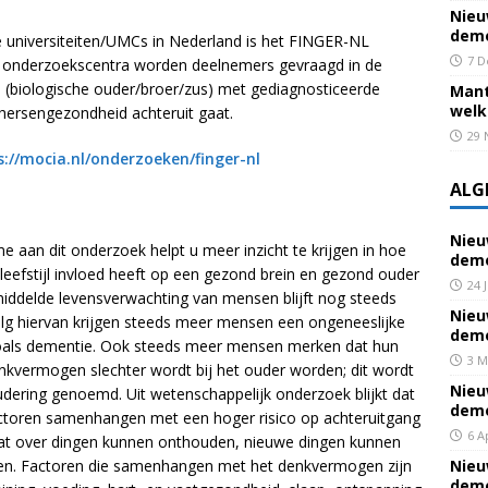
Nieu
deme
e universiteiten/UMCs in Nederland is het FINGER-NL
7 D
5 onderzoekscentra worden deelnemers gevraagd in de
elid (biologische ouder/broer/zus) met gediagnosticeerde
Mant
welk
hersengezondheid achteruit gaat.
29 
s://mocia.nl/onderzoeken/finger-nl
ALG
Nieu
 aan dit onderzoek helpt u meer inzicht te krijgen in hoe
deme
 leefstijl invloed heeft op een gezond brein en gezond ouder
24 
ddelde levensverwachting van mensen blijft nog steeds
Nieu
volg hiervan krijgen steeds meer mensen een ongeneeslijke
deme
zoals dementie. Ook steeds meer mensen merken dat hun
3 M
kvermogen slechter wordt bij het ouder worden; dit wordt
Nieu
udering genoemd. Uit wetenschappelijk onderzoek blijkt dat
deme
actoren samenhangen met een hoger risico op achteruitgang
6 A
t over dingen kunnen onthouden, nieuwe dingen kunnen
den. Factoren die samenhangen met het denkvermogen zijn
Nieu
deme