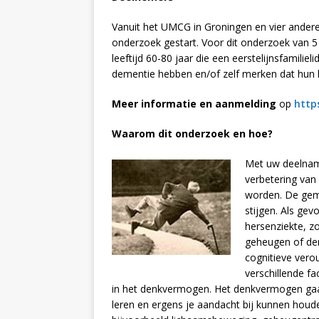
Vanuit het UMCG in Groningen en vier ander
onderzoek gestart. Voor dit onderzoek van 
leeftijd 60-80 jaar die een eerstelijnsfamili
dementie hebben en/of zelf merken dat hun 
Meer informatie en aanmelding
op
http
Waarom dit onderzoek en hoe?
Met uw deelname
verbetering van
worden. De gemi
stijgen. Als ge
hersenziekte, 
geheugen of den
cognitieve vero
verschillende f
in het denkvermogen. Het denkvermogen gaa
leren en ergens je aandacht bij kunnen hou