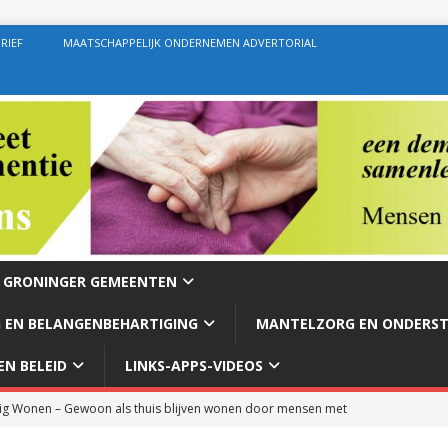
RIEF
MAATSCHAPPELIJK ONDERNEMEN ADVERTORIAL
E GRONINGER GEMEENTEN
 EN BELANGENBEHARTIGING
MANTELZORG EN ONDERS
N BELEID
LINKS-APPS-VIDEOS
g Wonen – Gewoon als thuis blijven wonen door mensen met
rg – Ondersteuning geven zoals de bedoeling behoort te zijn