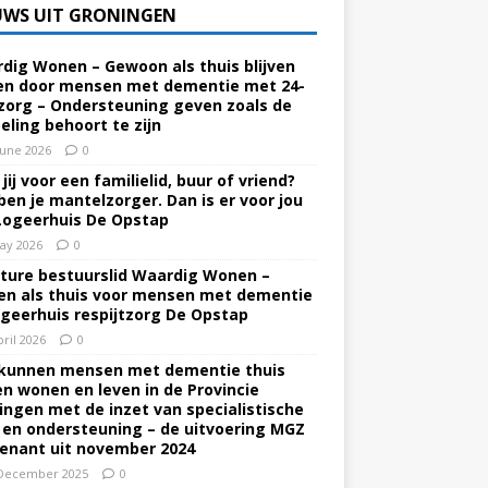
UWS UIT GRONINGEN
dig Wonen – Gewoon als thuis blijven
n door mensen met dementie met 24-
zorg – Ondersteuning geven zoals de
eling behoort te zijn
June 2026
0
jij voor een familielid, buur of vriend?
ben je mantelzorger. Dan is er voor jou
Logeerhuis De Opstap
ay 2026
0
ture bestuurslid Waardig Wonen –
n als thuis voor mensen met dementie
ogeerhuis respijtzorg De Opstap
pril 2026
0
kunnen mensen met dementie thuis
ven wonen en leven in de Provincie
ingen met de inzet van specialistische
 en ondersteuning – de uitvoering MGZ
enant uit november 2024
December 2025
0