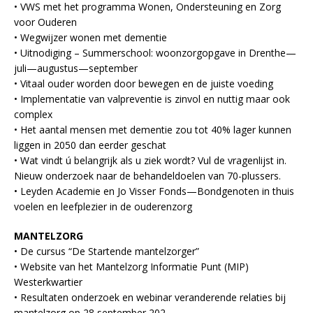
• VWS met het programma Wonen, Ondersteuning en Zorg
voor Ouderen
• Wegwijzer wonen met dementie
• Uitnodiging – Summerschool: woonzorgopgave in Drenthe—
juli—augustus—september
• Vitaal ouder worden door bewegen en de juiste voeding
• Implementatie van valpreventie is zinvol en nuttig maar ook
complex
• Het aantal mensen met dementie zou tot 40% lager kunnen
liggen in 2050 dan eerder geschat
• Wat vindt ú belangrijk als u ziek wordt? Vul de vragenlijst in.
Nieuw onderzoek naar de behandeldoelen van 70-plussers.
• Leyden Academie en Jo Visser Fonds—Bondgenoten in thuis
voelen en leefplezier in de ouderenzorg
MANTELZORG
• De cursus “De Startende mantelzorger”
• Website van het Mantelzorg Informatie Punt (MIP)
Westerkwartier
• Resultaten onderzoek en webinar veranderende relaties bij
mantelzorg op 28 september 202