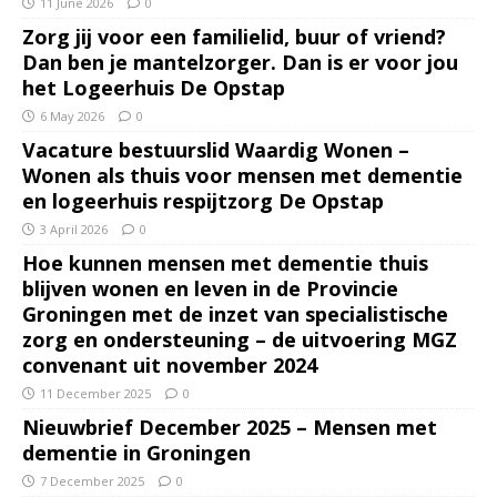
11 June 2026
0
Zorg jij voor een familielid, buur of vriend?
Dan ben je mantelzorger. Dan is er voor jou
het Logeerhuis De Opstap
6 May 2026
0
Vacature bestuurslid Waardig Wonen –
Wonen als thuis voor mensen met dementie
en logeerhuis respijtzorg De Opstap
3 April 2026
0
Hoe kunnen mensen met dementie thuis
blijven wonen en leven in de Provincie
Groningen met de inzet van specialistische
zorg en ondersteuning – de uitvoering MGZ
convenant uit november 2024
11 December 2025
0
Nieuwbrief December 2025 – Mensen met
dementie in Groningen
7 December 2025
0