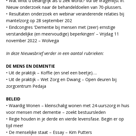
• Wat vindt ú belangrijk als u ziek wordt? Vul de vragenlijst in.
Nieuw onderzoek naar de behandeldoelen van 70-plussers.
• Resultaten onderzoek en webinar veranderende relaties bij
mantelzorg op 28 september 202
• Eindcongres ‘Dementie bij mensen met (zeer) ernstige
verstandelijke (en meervoudige) beperkingen’ – Vrijdag 11
november 2022 – Wolvega
In deze Nieuwsbrief verder in een aantal rubrieken:
DE MENS EN DEMENTIE
• Uit de praktijk – Koffie (en snel een beetje)….
• Uit de praktijk – Wet Zorg en Dwang – Open deuren bij
zorgcentrum Pedaja
BELEID
• Waardig Wonen – kleinschalig wonen met 24-uurszorg in huis
voor mensen met dementie – zoekt bestuursleden
• Regie houden in je derde en vierde levensfase. Begin er op
tijd mee!
• De menselijke staat – Essay – Kim Putters