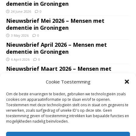
dementie in Groningen
24 June 2026
0
Nieuwsbrief Mei 2026 – Mensen met
dementie in Groningen
3 May 2026
0
Nieuwsbrief April 2026 – Mensen met
dementie in Groningen
6 April 2026
0
Nieuwsbrief Maart 2026 – Mensen met
dementie in Groningen
Cookie Toestemming
7 March 2026
0
Nieuwsbrief Januari – Februari 2026 – Mensen
Om de beste ervaringen te bieden, gebruiken we technologieën zoals
met dementie in Groningen
cookies om apparaatinformatie op te slaan en/of te openen.
Toestemmen met deze technologieën stelt ons in staat om gegevens te
7 February 2026
0
verwerken, zoals surfgedrag of unieke ID's op deze site. Geen
Ondersteun mantelzorgers – gun hun een
toestemming geven of toestemming intrekken kan bepaalde functies en
mogelijkheden nadelig beïnvloeden.
adempauze in De Opstap. Inzamelingsactie
voor De Opstap gestart op GoFundMe