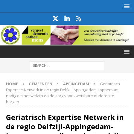
HOME
GEMEENTEN
APPINGEDAM
Geriatrisch
Expertise Netwerk in de regio Delfzijl-Appingedam-Loppersum
nodig om het welzijn en de zorg voor kwetsbare ouderen te
borgen
Geriatrisch Expertise Netwerk in
de regio Delfzijl-Appingedam-