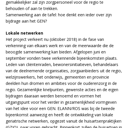
gemakkelijker zal zijn zorgpersoneel voor de regio te
behouden of aan te trekken.
Samenwerking aan de tafel: hoe denkt een ieder over zijn
bijdrage aan het GEN?
Lokale netwerken
Het project verkeert nu (oktober 2018) in de fase van
verkenning van elkaars werk en van de meerwaarde die de
beoogde samenwerking kan bieden. Afgelopen juni en
september vonden twee verkennende bijeenkomsten plaats.
Leden van cliëntenraden, bewonersinitiatieven, behandelaars
van de deelnemende organisaties, zorgaanbieders uit de regio,
welzijnswerkers, het onderwijs, gemeenten en provincie
deelden hun dromen en ambities voor de ouderenzorg in de
regio. Gezamenlijke knelpunten, gewenste acties en de eigen
bijdragen daaraan werden benoemd en vormen het
uitgangspunt voor het verder in gezamenlijkheid vormgeven
van het idee voor een GEN. ELANN/ROS was bij de tweede
bijeenkomst aanwezig en heeft de ontwikkeling van lokale
geriatrische netwerken, opgezet vanuit de huisartsenpraktijken
(GZIO), naar voren gebracht. Binnenkort zullen de huisartsen in