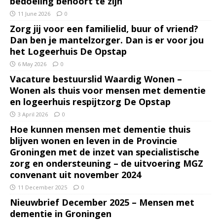
bedoeling behoort te zijn
11 June 2026
0
Zorg jij voor een familielid, buur of vriend?
Dan ben je mantelzorger. Dan is er voor jou
het Logeerhuis De Opstap
6 May 2026
0
Vacature bestuurslid Waardig Wonen –
Wonen als thuis voor mensen met dementie
en logeerhuis respijtzorg De Opstap
3 April 2026
0
Hoe kunnen mensen met dementie thuis
blijven wonen en leven in de Provincie
Groningen met de inzet van specialistische
zorg en ondersteuning – de uitvoering MGZ
convenant uit november 2024
11 December 2025
0
Nieuwbrief December 2025 – Mensen met
dementie in Groningen