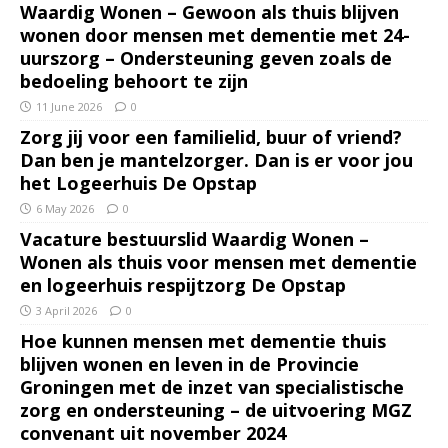
Waardig Wonen – Gewoon als thuis blijven
wonen door mensen met dementie met 24-
uurszorg – Ondersteuning geven zoals de
bedoeling behoort te zijn
11 June 2026
0
Zorg jij voor een familielid, buur of vriend?
Dan ben je mantelzorger. Dan is er voor jou
het Logeerhuis De Opstap
6 May 2026
0
Vacature bestuurslid Waardig Wonen –
Wonen als thuis voor mensen met dementie
en logeerhuis respijtzorg De Opstap
3 April 2026
0
Hoe kunnen mensen met dementie thuis
blijven wonen en leven in de Provincie
Groningen met de inzet van specialistische
zorg en ondersteuning – de uitvoering MGZ
convenant uit november 2024