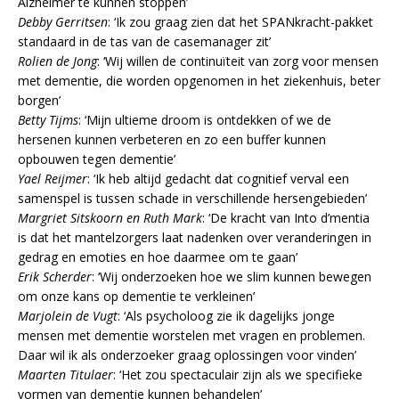
Alzheimer te kunnen stoppen’
Debby Gerritsen
: ‘Ik zou graag zien dat het SPANkracht-pakket
standaard in de tas van de casemanager zit’
Rolien de Jong
: ‘Wij willen de continuïteit van zorg voor mensen
met dementie, die worden opgenomen in het ziekenhuis, beter
borgen’
Betty Tijms
: ‘Mijn ultieme droom is ontdekken of we de
hersenen kunnen verbeteren en zo een buffer kunnen
opbouwen tegen dementie’
Yael Reijmer
: ‘Ik heb altijd gedacht dat cognitief verval een
samenspel is tussen schade in verschillende hersengebieden’
Margriet Sitskoorn en Ruth Mark
: ‘De kracht van Into d’mentia
is dat het mantelzorgers laat nadenken over veranderingen in
gedrag en emoties en hoe daarmee om te gaan’
Erik Scherder
: ‘Wij onderzoeken hoe we slim kunnen bewegen
om onze kans op dementie te verkleinen’
Marjolein de Vugt
: ‘Als psycholoog zie ik dagelijks jonge
mensen met dementie worstelen met vragen en problemen.
Daar wil ik als onderzoeker graag oplossingen voor vinden’
Maarten Titulaer
: ‘Het zou spectaculair zijn als we specifieke
vormen van dementie kunnen behandelen’