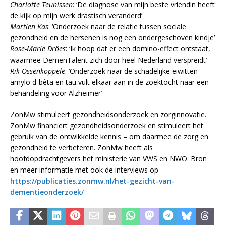
Charlotte Teunissen
: ‘De diagnose van mijn beste vriendin heeft
de kijk op mijn werk drastisch veranderd’
Martien Kas
: ‘Onderzoek naar de relatie tussen sociale
gezondheid en de hersenen is nog een ondergeschoven kindje’
Rose-Marie Dröes
: ‘Ik hoop dat er een domino-effect ontstaat,
waarmee DemenTalent zich door heel Nederland verspreidt’
Rik Ossenkoppele
: ‘Onderzoek naar de schadelijke eiwitten
amyloïd-bèta en tau vult elkaar aan in de zoektocht naar een
behandeling voor Alzheimer’
ZonMw stimuleert gezondheidsonderzoek en zorginnovatie.
ZonMw financiert gezondheidsonderzoek en stimuleert het
gebruik van de ontwikkelde kennis – om daarmee de zorg en
gezondheid te verbeteren. ZonMw heeft als
hoofdopdrachtgevers het ministerie van VWS en NWO. Bron
en meer informatie met ook de interviews op
https://publicaties.zonmw.nl/het-gezicht-van-
dementieonderzoek/