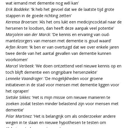
wat iemand met dementie nog wél kan’
Erik Boddeke
: ‘Ik heb het gevoel dat we de laatste tijd grote
stappen in de goede richting zetten’
Kerensa Broersen
: ‘Als het ons lukt een medicijncocktail naar de
hersenen te loodsen, dan heeft deze aanpak veel potentie’
Marjolein van der Marck
: ‘De kennis en ervaring van oud-
mantelzorgers van mensen met dementie is goud waard’
Arfan Ikram
: ‘Ik ben er van overtuigd dat we over enkele jaren
twee derde van het aantal gevallen van dementie kunnen
voorkomen’
Marcel Verbeek
: ‘We doen ontzettend veel nieuwe kennis op en
toch blijft dementie een ongrijpbare hersenziekte’
Lenneke Vaandrager
: ‘De mogelijkheden voor groene
initiatieven in de stad voor mensen met dementie liggen voor
het oprapen’
Sietske Sikkes
: ‘Het is mijn missie om nieuwe manieren te
zoeken zodat testen minder belastend zijn voor mensen met
dementie’
Pilar Martinez
: ‘Het is belangrijk om als onderzoeker andere
wegen in te slaan en nieuwe hypothesen te testen om