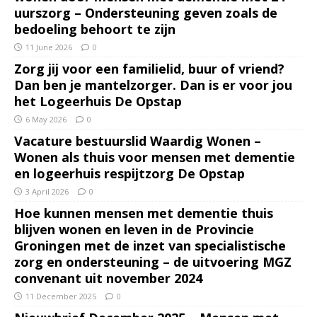
uurszorg – Ondersteuning geven zoals de
bedoeling behoort te zijn
11 June 2026
0
Zorg jij voor een familielid, buur of vriend?
Dan ben je mantelzorger. Dan is er voor jou
het Logeerhuis De Opstap
6 May 2026
0
Vacature bestuurslid Waardig Wonen –
Wonen als thuis voor mensen met dementie
en logeerhuis respijtzorg De Opstap
3 April 2026
0
Hoe kunnen mensen met dementie thuis
blijven wonen en leven in de Provincie
Groningen met de inzet van specialistische
zorg en ondersteuning – de uitvoering MGZ
convenant uit november 2024
11 December 2025
0