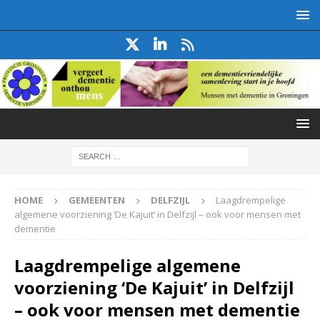
HOME
GEMEENTEN
DELFZIJL
Laagdrempelige
algemene voorziening ‘De Kajuit’ in Delfzijl – ook voor mensen met
dementie
Laagdrempelige algemene
voorziening ‘De Kajuit’ in Delfzijl
– ook voor mensen met dementie