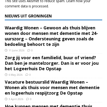
This site uses Akismet to reduce spam.
Learn how your
comment data is processed.
NIEUWS UIT GRONINGEN
Waardig Wonen – Gewoon als thuis blijven
wonen door mensen met dementie met 24-
uurszorg – Ondersteuning geven zoals de
bedoeling behoort te zijn
11 June 2026
0
Zorg jij voor een familielid, buur of vriend?
Dan ben je mantelzorger. Dan is er voor jou
het Logeerhuis De Opstap
6 May 2026
0
Vacature bestuurslid Waardig Wonen –
Wonen als thuis voor mensen met dementie
en logeerhuis respijtzorg De Opstap
3 April 2026
0
Hoe kunnen mensen met dementie thuis