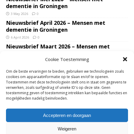
dementie in Groningen
3 May 2026
0
Nieuwsbrief April 2026 – Mensen met
dementie in Groningen
6 April 2026
0
Nieuwsbrief Maart 2026 – Mensen met
dementie in Groningen
Cookie Toestemming
7 March 2026
0
Nieuwsbrief Januari – Februari 2026 – Mensen
Om de beste ervaringen te bieden, gebruiken we technologieën zoals
met dementie in Groningen
cookies om apparaatinformatie op te slaan en/of te openen.
Toestemmen met deze technologieën stelt ons in staat om gegevens te
7 February 2026
0
verwerken, zoals surfgedrag of unieke ID's op deze site. Geen
Ondersteun mantelzorgers – gun hun een
toestemming geven of toestemming intrekken kan bepaalde functies en
mogelijkheden nadelig beïnvloeden.
adempauze in De Opstap. Inzamelingsactie
voor De Opstap gestart op GoFundMe
Accepteren en doorgaan
25 January 2026
0
Weigeren