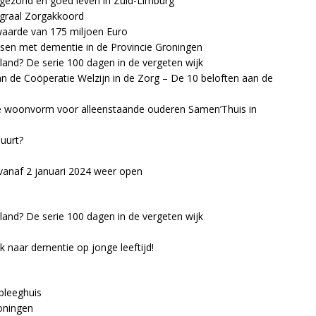
gezond en goed leven in Zuid-Limburg
egraal Zorgakkoord
arde van 175 miljoen Euro
sen met dementie in de Provincie Groningen
land? De serie 100 dagen in de vergeten wijk
van de Coöperatie Welzijn in de Zorg – De 10 beloften aan de
lige woonvorm voor alleenstaande ouderen Samen’Thuis in
uurt?
 vanaf 2 januari 2024 weer open
land? De serie 100 dagen in de vergeten wijk
 naar dementie op jonge leeftijd!
rpleeghuis
oningen