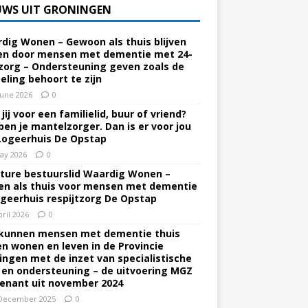
UWS UIT GRONINGEN
dig Wonen – Gewoon als thuis blijven
n door mensen met dementie met 24-
zorg – Ondersteuning geven zoals de
eling behoort te zijn
June 2026
0
jij voor een familielid, buur of vriend?
ben je mantelzorger. Dan is er voor jou
Logeerhuis De Opstap
ay 2026
0
ture bestuurslid Waardig Wonen –
n als thuis voor mensen met dementie
ogeerhuis respijtzorg De Opstap
pril 2026
0
kunnen mensen met dementie thuis
ven wonen en leven in de Provincie
ingen met de inzet van specialistische
 en ondersteuning – de uitvoering MGZ
enant uit november 2024
December 2025
0