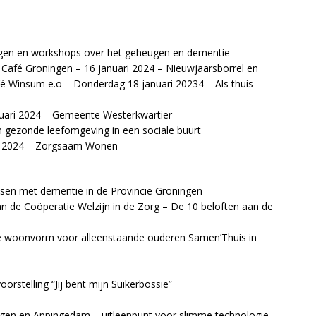
zingen en workshops over het geheugen en dementie
 Café Groningen – 16 januari 2024 – Nieuwjaarsborrel en
fé Winsum e.o – Donderdag 18 januari 20234 – Als thuis
ari 2024 – Gemeente Westerkwartier
gezonde leefomgeving in een sociale buurt
ri 2024 – Zorgsaam Wonen
sen met dementie in de Provincie Groningen
van de Coöperatie Welzijn in de Zorg – De 10 beloften aan de
lige woonvorm voor alleenstaande ouderen Samen’Thuis in
orstelling “Jij bent mijn Suikerbossie”
ngen en Appingedam – uitleenpunt voor slimme technologie