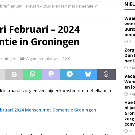
NIE
rief Januari Februari – 2024 Mensen met dementie in
Waar
 voor een familielid, buur of vriend? Dan ben je mantelzorger. Dan
wone
i Februari – 2024
uurs
eerhuis De Opstap
GRONINGEN
bedo
tie in Groningen
rief Mei 2026 – Mensen met dementie in Groningen
ALGEMEEN
11 
Zorg 
Dan 
roningen
Algemeen nieuws
0
rief April 2026 – Mensen met dementie in Groningen
het 
6 M
Vaca
brief Juni-Juli 2026 – Mensen met dementie in Groningen
Wone
en l
eleid, mantelzorg en veel bijeenkomsten om met elkaar in
3 A
Hoe 
blij
Februari 2024 Mensen met Dementie Groningen
Gron
zorg
conv
11 