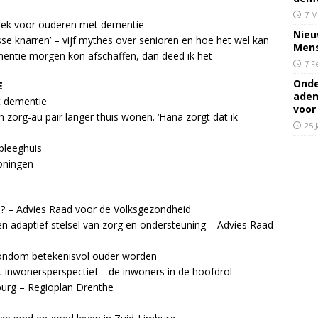
7 M
uziek voor ouderen met dementie
Nieu
sse knarren’ – vijf mythes over senioren en hoe het wel kan
Mens
ementie morgen kon afschaffen, dan deed ik het
7 F
Onde
E
adem
t dementie
voor
zorg-au pair langer thuis wonen. ‘Hana zorgt dat ik
25 
rpleeghuis
oningen
rd? – Advies Raad voor de Volksgezondheid
 adaptief stelsel van zorg en ondersteuning – Advies Raad
rondom betekenisvol ouder worden
het inwonersperspectief—de inwoners in de hoofdrol
burg – Regioplan Drenthe