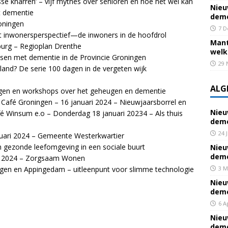
sse knarren’ – vijf mythes over senioren en hoe het wel kan
Nieu
t dementie
deme
oningen
7 D
het inwonersperspectief—de inwoners in de hoofdrol
Mant
burg – Regioplan Drenthe
welk
sen met dementie in de Provincie Groningen
29 
land? De serie 100 dagen in de vergeten wijk
ALG
zingen en workshops over het geheugen en dementie
 Café Groningen – 16 januari 2024 – Nieuwjaarsborrel en
Nieu
fé Winsum e.o – Donderdag 18 januari 20234 – Als thuis
deme
24 
ari 2024 – Gemeente Westerkwartier
gezonde leefomgeving in een sociale buurt
Nieu
deme
ri 2024 – Zorgsaam Wonen
ngen en Appingedam – uitleenpunt voor slimme technologie
3 M
Nieu
deme
6 A
Nieu
deme