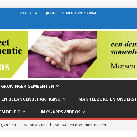
RIEF
MAATSCHAPPELIJK ONDERNEMEN ADVERTORIAL
E GRONINGER GEMEENTEN
 EN BELANGENBEHARTIGING
MANTELZORG EN ONDERS
N BELEID
LINKS-APPS-VIDEOS
g Wonen – Gewoon als thuis blijven wonen door mensen met
rg – Ondersteuning geven zoals de bedoeling behoort te zijn