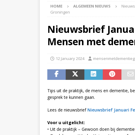
HOME
ALGEMEEN NIEUWS
Nieuwsb
APPINGEDAM
Groningen
[ 6 May 2026 ]
Zorg jij
Nieuwsbrief Januar
is er voor jou het Log
Mensen met demen
[ 3 May 2026 ]
Nieuwsb
NIEUWS
12 January 2024
mensenmetdementieg
[ 6 April 2026 ]
Nieuwsb
ALGEMEEN NIEUWS
[ 24 June 2026 ]
Nieuws
Tips uit de praktijk, de mens en dementie, b
ALGEMEEN NIEUWS
gesprek te kunnen gaan.
Lees de nieuwsbrief
Nieuwsbrief Januari 
Voor u uitgelicht:
• Uit de praktijk – Gewoon doen bij dementie