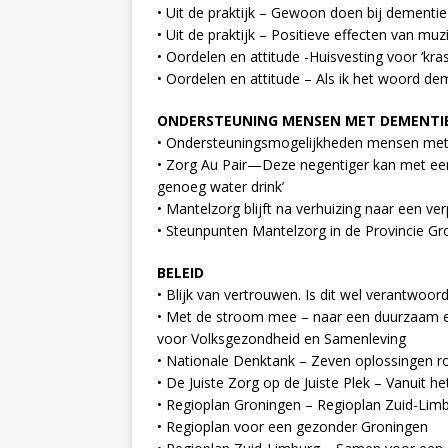
• Uit de praktijk – Gewoon doen bij dementie
• Uit de praktijk – Positieve effecten van m
• Oordelen en attitude -Huisvesting voor ‘kra
• Oordelen en attitude – Als ik het woord d
ONDERSTEUNING MENSEN MET DEMENTI
• Ondersteuningsmogelijkheden mensen me
• Zorg Au Pair—Deze negentiger kan met een 
genoeg water drink’
• Mantelzorg blijft na verhuizing naar een ve
• Steunpunten Mantelzorg in de Provincie Gr
BELEID
• Blijk van vertrouwen. Is dit wel verantwoo
• Met de stroom mee – naar een duurzaam en
voor Volksgezondheid en Samenleving
• Nationale Denktank – Zeven oplossingen 
• De Juiste Zorg op de Juiste Plek – Vanuit 
• Regioplan Groningen – Regioplan Zuid-Lim
• Regioplan voor een gezonder Groningen