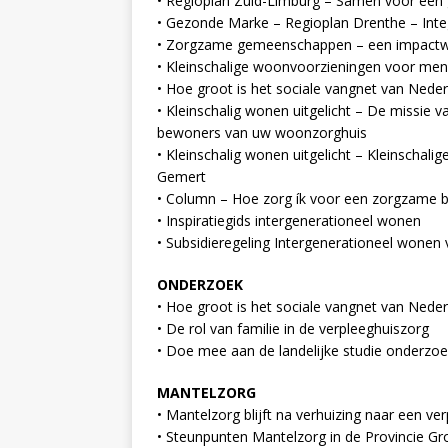
• Regioplan Zuid-Limburg – Samen voor een 
• Gezonde Marke – Regioplan Drenthe – Int
• Zorgzame gemeenschappen – een impactwa
• Kleinschalige woonvoorzieningen voor men
• Hoe groot is het sociale vangnet van Neder
• Kleinschalig wonen uitgelicht – De missie 
bewoners van uw woonzorghuis
• Kleinschalig wonen uitgelicht – Kleinscha
Gemert
• Column – Hoe zorg ík voor een zorgzame b
• Inspiratiegids intergenerationeel wonen
• Subsidieregeling Intergenerationeel wonen
ONDERZOEK
• Hoe groot is het sociale vangnet van Neder
• De rol van familie in de verpleeghuiszorg
• Doe mee aan de landelijke studie onderzoek
MANTELZORG
• Mantelzorg blijft na verhuizing naar een ve
• Steunpunten Mantelzorg in de Provincie Gr