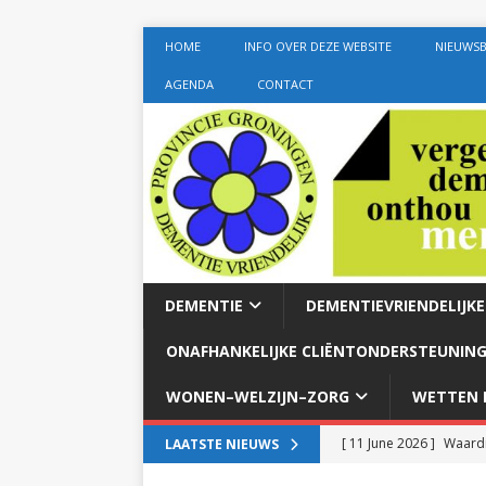
HOME
INFO OVER DEZE WEBSITE
NIEUWSB
AGENDA
CONTACT
DEMENTIE
DEMENTIEVRIENDELIJK
ONAFHANKELIJKE CLIËNTONDERSTEUNING
WONEN–WELZIJN–ZORG
WETTEN E
[ 11 June 2026 ]
Waardi
LAATSTE NIEUWS
dementie met 24-uurszo