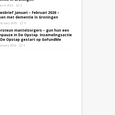
arch 2026
0
wsbrief Januari – Februari 2026 –
en met dementie in Groningen
ebruary 2026
0
rsteun mantelzorgers – gun hun een
pauze in De Opstap. Inzamelingsactie
 De Opstap gestart op GoFundMe
January 2026
0