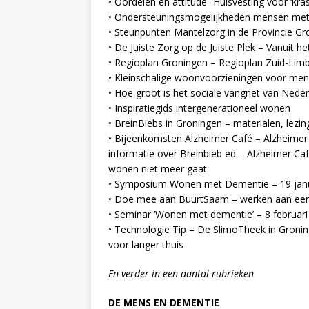
• Oordelen en attitude -Huisvesting voor ‘kra
• Ondersteuningsmogelijkheden mensen me
• Steunpunten Mantelzorg in de Provincie Gr
• De Juiste Zorg op de Juiste Plek – Vanuit 
• Regioplan Groningen – Regioplan Zuid-Lim
• Kleinschalige woonvoorzieningen voor men
• Hoe groot is het sociale vangnet van Neder
• Inspiratiegids intergenerationeel wonen
• BreinBiebs in Groningen – materialen, le
• Bijeenkomsten Alzheimer Café – Alzheimer
informatie over Breinbieb ed – Alzheimer Ca
wonen niet meer gaat
• Symposium Wonen met Dementie – 19 janu
• Doe mee aan BuurtSaam – werken aan een 
• Seminar ‘Wonen met dementie’ – 8 februa
• Technologie Tip – De SlimoTheek in Groni
voor langer thuis
En verder in een aantal rubrieken
DE MENS EN DEMENTIE