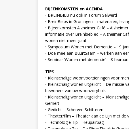
BIJEENKOMSTEN en AGENDA
• BREINBIEB nu ook in Forum Selwerd
• BreinBiebs in Groningen – materialen, le
• Bijeenkomsten Alzheimer Café – Alzheimer
informatie over Breinbieb ed – Alzheimer Ca
wonen niet meer gaat
• Symposium Wonen met Dementie – 19 janu
• Doe mee aan BuurtSaam – werken aan een 
• Seminar ‘Wonen met dementie’ – 8 februa
TIP
S
• Kleinschalige woonvoorzieningen voor men
• Kleinschalig wonen uitgelicht – De missie 
bewoners van uw woonzorghuis
• Kleinschalig wonen uitgelicht – Kleinscha
Gemert
• Gedicht – Scherven Schitteren
• Theater/film – Theater aan de Lijn met de vo
• Technologie Tip – Heupairbag
• Technologie Tip – De SlimoTheek in Groni