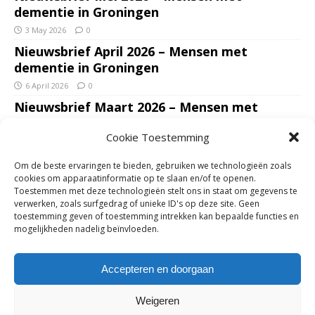
dementie in Groningen
3 May 2026
0
Nieuwsbrief April 2026 – Mensen met
dementie in Groningen
6 April 2026
0
Nieuwsbrief Maart 2026 – Mensen met
dementie in Groningen
Cookie Toestemming
7 March 2026
0
Nieuwsbrief Januari – Februari 2026 – Mensen
Om de beste ervaringen te bieden, gebruiken we technologieën zoals
met dementie in Groningen
cookies om apparaatinformatie op te slaan en/of te openen.
Toestemmen met deze technologieën stelt ons in staat om gegevens te
7 February 2026
0
verwerken, zoals surfgedrag of unieke ID's op deze site. Geen
Ondersteun mantelzorgers – gun hun een
toestemming geven of toestemming intrekken kan bepaalde functies en
mogelijkheden nadelig beïnvloeden.
adempauze in De Opstap. Inzamelingsactie
voor De Opstap gestart op GoFundMe
Accepteren en doorgaan
25 January 2026
0
Weigeren