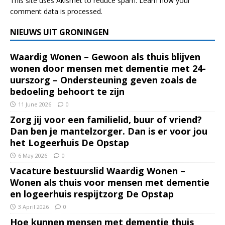
This site uses Akismet to reduce spam.
Learn how your
comment data is processed.
NIEUWS UIT GRONINGEN
Waardig Wonen – Gewoon als thuis blijven
wonen door mensen met dementie met 24-
uurszorg – Ondersteuning geven zoals de
bedoeling behoort te zijn
11 June 2026
0
Zorg jij voor een familielid, buur of vriend?
Dan ben je mantelzorger. Dan is er voor jou
het Logeerhuis De Opstap
6 May 2026
0
Vacature bestuurslid Waardig Wonen –
Wonen als thuis voor mensen met dementie
en logeerhuis respijtzorg De Opstap
3 April 2026
0
Hoe kunnen mensen met dementie thuis