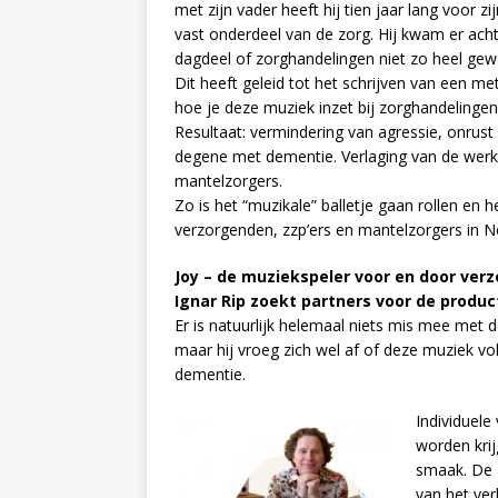
met zijn vader heeft hij tien jaar lang voor
vast onderdeel van de zorg. Hij kwam er achte
dagdeel of zorghandelingen niet zo heel gew
Dit heeft geleid tot het schrijven van een 
hoe je deze muziek inzet bij zorghandelinge
Resultaat: vermindering van agressie, onrus
degene met dementie. Verlaging van de werk
mantelzorgers.
Zo is het “muzikale” balletje gaan rollen en h
verzorgenden, zzp’ers en mantelzorgers in Ne
Joy – de muziekspeler voor en door ver
Ignar Rip zoekt partners voor de produc
Er is natuurlijk helemaal niets mis mee met
maar hij vroeg zich wel af of deze muziek 
dementie.
Individuele 
worden kri
smaak. De 
van het ve