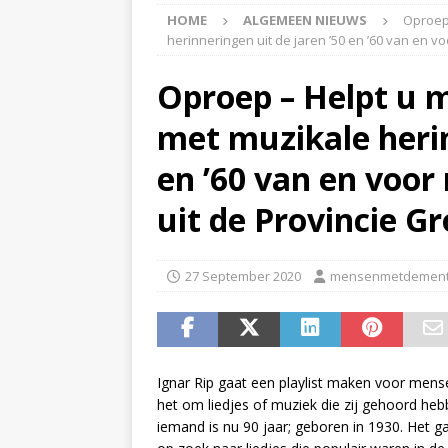
HOME
ALGEMEEN NIEUWS
Oproep 
APPINGEDAM
herinneringen uit de jaren ’50 en ’60 van en 
[ 6 May 2026 ]
Zorg jij
Oproep – Helpt u m
is er voor jou het Log
met muzikale herin
[ 3 May 2026 ]
Nieuwsb
NIEUWS
en ’60 van en voo
[ 6 April 2026 ]
Nieuwsb
uit de Provincie G
ALGEMEEN NIEUWS
[ 24 June 2026 ]
Nieuws
27 September 2020
mensenmetdement
ALGEMEEN NIEUWS
Ignar Rip gaat een playlist maken voor mens
het om liedjes of muziek die zij gehoord he
iemand is nu 90 jaar; geboren in 1930. Het g