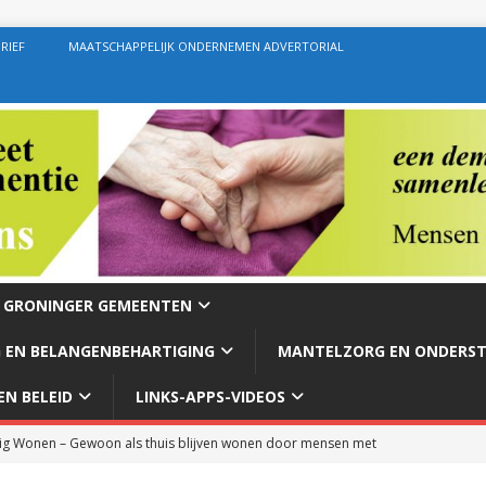
RIEF
MAATSCHAPPELIJK ONDERNEMEN ADVERTORIAL
E GRONINGER GEMEENTEN
 EN BELANGENBEHARTIGING
MANTELZORG EN ONDERS
N BELEID
LINKS-APPS-VIDEOS
g Wonen – Gewoon als thuis blijven wonen door mensen met
rg – Ondersteuning geven zoals de bedoeling behoort te zijn