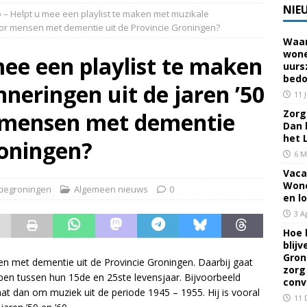
NIE
– Helpt u mee een playlist te maken met muzikale
voor mensen met dementie uit de Provincie Groningen?
Waar
 voor een familielid, buur of vriend? Dan ben je mantelzorger. Dan
wone
ee een playlist te maken
uurs
eerhuis De Opstap
GRONINGEN
bedo
neringen uit de jaren ’50
rief Mei 2026 – Mensen met dementie in Groningen
ALGEMEEN
11 
Zorg 
r mensen met dementie
Dan 
rief April 2026 – Mensen met dementie in Groningen
het 
roningen?
6 M
Vaca
brief Juni-Juli 2026 – Mensen met dementie in Groningen
Wone
iegroningen
Algemeen nieuws
0
en l
3 A
Hoe 
blij
Gron
en met dementie uit de Provincie Groningen. Daarbij gaat
zorg
bben tussen hun 15de en 25ste levensjaar. Bijvoorbeeld
conv
aat dan om muziek uit de periode 1945 – 1955. Hij is vooral
11 