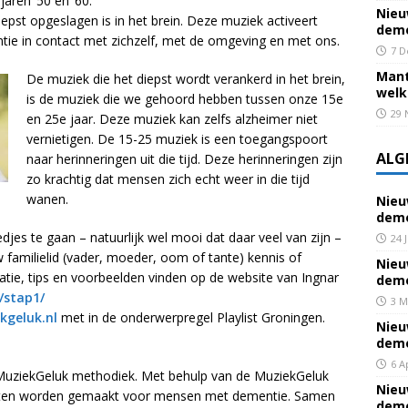
jaren ’50 en ’60.
Nieu
pst opgeslagen is in het brein. Deze muziek activeert
deme
tie in contact met zichzelf, met de omgeving en met ons.
7 D
Mant
De muziek die het diepst wordt verankerd in het brein,
welk
is de muziek die we gehoord hebben tussen onze 15e
29 
en 25e jaar. Deze muziek kan zelfs alzheimer niet
vernietigen. De 15-25 muziek is een toegangspoort
ALG
naar herinneringen uit die tijd. Deze herinneringen zijn
zo krachtig dat mensen zich echt weer in die tijd
wanen.
Nieu
deme
edjes te gaan – natuurlijk wel mooi dat daar veel van zijn –
24 
familielid (vader, moeder, oom of tante) kennis of
Nieu
atie, tips en voorbeelden vinden op de website van Ingnar
deme
/stap1/
3 M
kgeluk.nl
met in de onderwerpregel Playlist Groningen.
Nieu
deme
6 A
e MuziekGeluk methodiek. Met behulp van de MuziekGeluk
Nieu
isten worden gemaakt voor mensen met dementie. Samen
deme