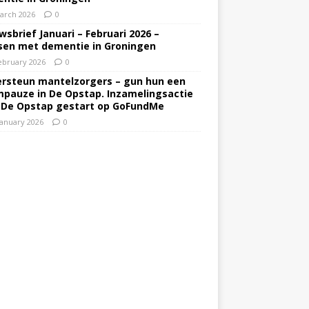
arch 2026
0
wsbrief Januari – Februari 2026 –
en met dementie in Groningen
ebruary 2026
0
rsteun mantelzorgers – gun hun een
pauze in De Opstap. Inzamelingsactie
 De Opstap gestart op GoFundMe
January 2026
0