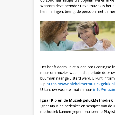
op zoek naar liedjes die populair waren in de 
Waarom deze periode? Deze muziek is het die
herinneringen, brengt de persoon met demen
Het hoeft daarbij niet alleen om Groningse li
maar om muziek waar in die periode door uw 
buurman naar geluisterd werd. U kunt inform
Rip
https://www.alzheimermuziekgeluk.nl
U kunt uw voorstel mailen naar
info@muzie
Ignar Rip en de MuziekgelukMethodiek
Ignar Rip is de bedenker en schrijver van d
methodiek kunnen gepersonaliseerde Playl