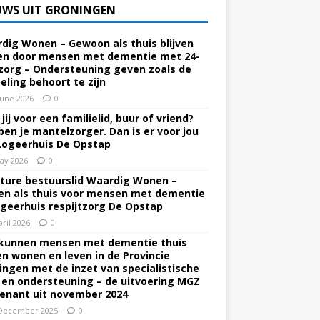
UWS UIT GRONINGEN
dig Wonen – Gewoon als thuis blijven
n door mensen met dementie met 24-
zorg – Ondersteuning geven zoals de
eling behoort te zijn
June 2026
0
jij voor een familielid, buur of vriend?
ben je mantelzorger. Dan is er voor jou
Logeerhuis De Opstap
ay 2026
0
ture bestuurslid Waardig Wonen –
n als thuis voor mensen met dementie
ogeerhuis respijtzorg De Opstap
pril 2026
0
kunnen mensen met dementie thuis
ven wonen en leven in de Provincie
ingen met de inzet van specialistische
 en ondersteuning – de uitvoering MGZ
enant uit november 2024
December 2025
0