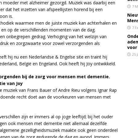
 zijn moeder met alzheimer gezorgd. Muziek was daarbij een
7 M
r dat het inzetten van afspeellijsten horend bij een
Nieu
oon is.
Mens
methodiek waarmee men de juiste muziek kan achterhalen en
7 F
n en op de verschillenden momenten van de dag.
Onde
t en onbegrepen gedrag. Verhoging van het welzijn van
adem
druk en zorgzwaarte voor zowel verzorgenden als
voor
25 
eeft hij nu een Nederlandse & Engelse site en traint hij
derland, België en Engeland. Ook heeft hij Joy ontwikkeld.
zorgenden bij de zorg voor mensen met dementie.
tie van Joy
 de muziek van Frans Bauer of Andre Rieu volgens Ignar Rap
voldoende recht doet aan de voorkeuren van mensen met
verschillen zijn er immers al op joge leeftijd; bij het ouder
jgen ook mensen met dementie niet allemaal dezelfde
algemene gezelligheidsmuziek maakte ook geen onderdeel
rlenen van de zorg gedurende de dag en avond. Immers,