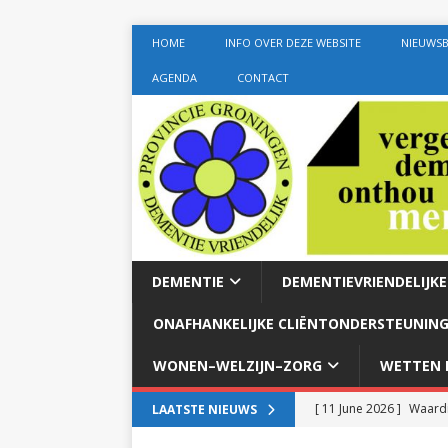
HOME
INFO OVER DEZE WEBSITE
NIEUWSB
AGENDA
CONTACT
DEMENTIE
DEMENTIEVRIENDELIJK
ONAFHANKELIJKE CLIËNTONDERSTEUNING
WONEN–WELZIJN–ZORG
WETTEN E
[ 11 June 2026 ]
Waardi
LAATSTE NIEUWS
dementie met 24-uurszo