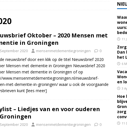
NIE
Waar
 voor een familielid, buur of vriend? Dan ben je mantelzorger. Dan
020
wone
uurs
eerhuis De Opstap
GRONINGEN
bedo
uwsbrief Oktober – 2020 Mensen met
rief Mei 2026 – Mensen met dementie in Groningen
ALGEMEEN
11 
entie in Groningen
Zorg 
 September 2020
mensenmetdementiegroningen
0
Dan 
rief April 2026 – Mensen met dementie in Groningen
het 
de nieuwsbrief door een klik op de titel Nieuwsbrief 2020
6 M
er Mensen met dementie in Groningen Nieuwsbrief 2020
Vaca
er Mensen met dementie in Groningen of op
brief Juni-Juli 2026 – Mensen met dementie in Groningen
Wone
://www.mensenmetdementiegroningen.nl/nieuwsbrief-
en l
en-met-dementie-in-groningen/ waar u ook de voorgaande
3 A
sbrieven kunt
[lees meer]
Hoe 
blij
Gron
ylist – Liedjes van en voor ouderen
zorg
 Groningen
conv
11 
 September 2020
mensenmetdementiegroningen
0