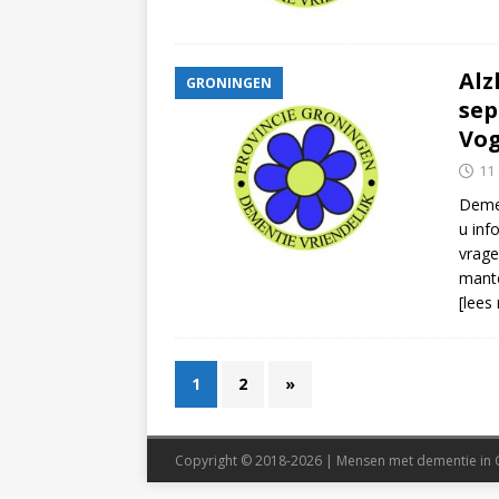
Alz
GRONINGEN
sep
Vog
11
Demen
u inf
vrage
mante
[lees
1
2
»
Copyright © 2018-2026 | Mensen met dementie in 