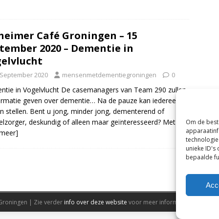
heimer Café Groningen – 15
tember 2020 – Dementie in
elvlucht
 September 2020
mensenmetdementiegroningen
0
tie in Vogelvlucht De casemanagers van Team 290 zullen
ormatie geven over dementie… Na de pauze kan iedereen
n stellen. Bent u jong, minder jong, dementerend of
lzorger, deskundig of alleen maar geïnteresseerd? Met
Om de beste
apparaatinf
 meer]
technologie
unieke ID's
bepaalde fu
Acc
Groningen | Zie verder
info over deze website
voor meer informatie.