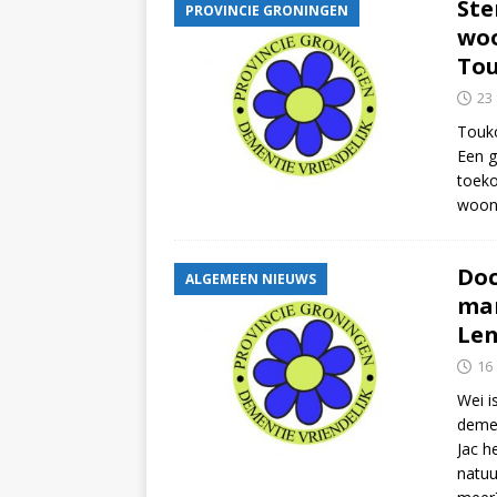
Ste
PROVINCIE GRONINGEN
woo
Tou
23
Touko
Een g
toeko
woonv
Doc
ALGEMEEN NIEUWS
man
Len
16
Wei i
demen
Jac h
natuu