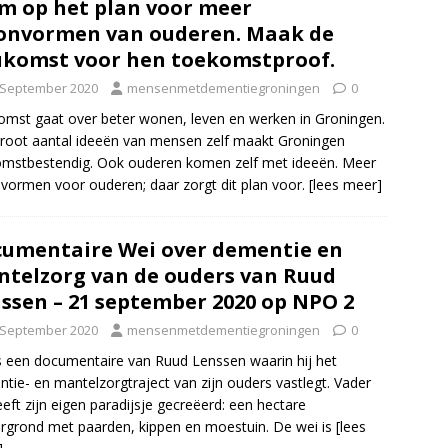
m op het plan voor meer
nvormen van ouderen. Maak de
komst voor hen toekomstproof.
 September 2020
mensenmetdementiegroningen
0
mst gaat over beter wonen, leven en werken in Groningen.
root aantal ideeën van mensen zelf maakt Groningen
mstbestendig. Ook ouderen komen zelf met ideeën. Meer
ormen voor ouderen; daar zorgt dit plan voor.
[lees meer]
umentaire Wei over dementie en
telzorg van de ouders van Ruud
ssen – 21 september 2020 op NPO 2
 September 2020
mensenmetdementiegroningen
0
s een documentaire van Ruud Lenssen waarin hij het
tie- en mantelzorgtraject van zijn ouders vastlegt. Vader
eeft zijn eigen paradijsje gecreëerd: een hectare
rgrond met paarden, kippen en moestuin. De wei is
[lees