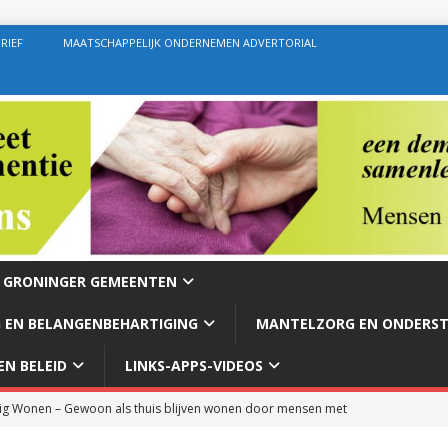
RIEF
MAATSCHAPPELIJK ONDERNEMEN ADVERTORIAL
E GRONINGER GEMEENTEN
 EN BELANGENBEHARTIGING
MANTELZORG EN ONDERS
N BELEID
LINKS-APPS-VIDEOS
g Wonen – Gewoon als thuis blijven wonen door mensen met
rg – Ondersteuning geven zoals de bedoeling behoort te zijn