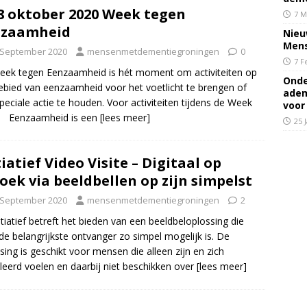
 8 oktober 2020 Week tegen
7 M
nzaamheid
Nieu
Mens
 September 2020
mensenmetdementiegroningen
0
7 F
ek tegen Eenzaamheid is hét moment om activiteiten op
Onde
ebied van eenzaamheid voor het voetlicht te brengen of
adem
peciale actie te houden. Voor activiteiten tijdens de Week
voor
n Eenzaamheid is een
[lees meer]
25 
tiatief Video Visite – Digitaal op
oek via beeldbellen op zijn simpelst
 September 2020
mensenmetdementiegroningen
2
nitiatief betreft het bieden van een beeldbeloplossing die
de belangrijkste ontvanger zo simpel mogelijk is. De
sing is geschikt voor mensen die alleen zijn en zich
leerd voelen en daarbij niet beschikken over
[lees meer]