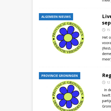
meer
Liv
ALGEMEEN NIEUWS
sep
15
Het o
voora
(Rest
demen
meer
Reg
PROVINCIE GRONINGEN
12
In de
heeft
parti
Gron