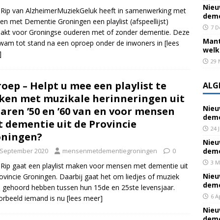
Nieu
 Rip van AlzheimerMuziekGeluk heeft in samenwerking met
deme
n met Dementie Groningen een playlist (afspeellijst)
7 D
kt voor Groningse ouderen met of zonder dementie. Deze
Mant
 kwam tot stand na een oproep onder de inwoners in
[lees
welk
]
29 
oep – Helpt u mee een playlist te
ALG
en met muzikale herinneringen uit
Nieu
jaren ’50 en ’60 van en voor mensen
deme
 dementie uit de Provincie
24 
oningen?
Nieu
 September 2020
mensenmetdementiegroningen
0
deme
3 M
 Rip gaat een playlist maken voor mensen met dementie uit
Nieu
ovincie Groningen. Daarbij gaat het om liedjes of muziek
deme
ij gehoord hebben tussen hun 15de en 25ste levensjaar.
6 A
orbeeld iemand is nu
[lees meer]
Nieu
deme