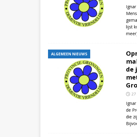
Ignar
Mense
gemaa
lijst
meer
Opr
ALGEMEEN NIEUWS
mak
de 
met
Gr
27
Ignar
de Pr
die z
Bijvo