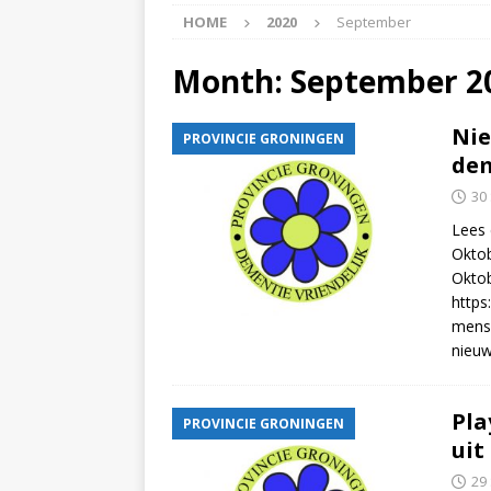
HOME
2020
September
APPINGEDAM
[ 6 May 2026 ]
Zorg jij
Month:
September 2
is er voor jou het Log
Nie
PROVINCIE GRONINGEN
[ 3 May 2026 ]
Nieuwsb
dem
NIEUWS
30
[ 6 April 2026 ]
Nieuwsb
Lees 
Oktob
ALGEMEEN NIEUWS
Oktob
[ 24 June 2026 ]
Nieuws
https
mens
ALGEMEEN NIEUWS
nieuw
Pla
PROVINCIE GRONINGEN
uit
29