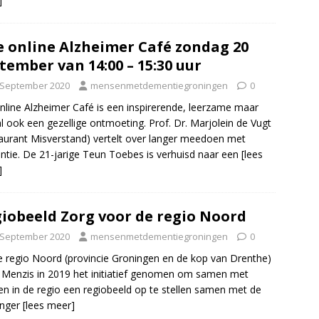
]
e online Alzheimer Café zondag 20
tember van 14:00 – 15:30 uur
 September 2020
mensenmetdementiegroningen
0
nline Alzheimer Café is een inspirerende, leerzame maar
l ook een gezellige ontmoeting. Prof. Dr. Marjolein de Vugt
aurant Misverstand) vertelt over langer meedoen met
tie. De 21-jarige Teun Toebes is verhuisd naar een
[lees
]
iobeeld Zorg voor de regio Noord
 September 2020
mensenmetdementiegroningen
0
 regio Noord (provincie Groningen en de kop van Drenthe)
 Menzis in 2019 het initiatief genomen om samen met
jen in de regio een regiobeeld op te stellen samen met de
inger
[lees meer]