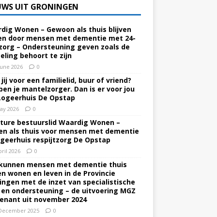
UWS UIT GRONINGEN
dig Wonen – Gewoon als thuis blijven
n door mensen met dementie met 24-
zorg – Ondersteuning geven zoals de
eling behoort te zijn
June 2026
0
jij voor een familielid, buur of vriend?
ben je mantelzorger. Dan is er voor jou
Logeerhuis De Opstap
ay 2026
0
ture bestuurslid Waardig Wonen –
n als thuis voor mensen met dementie
ogeerhuis respijtzorg De Opstap
pril 2026
0
kunnen mensen met dementie thuis
ven wonen en leven in de Provincie
ingen met de inzet van specialistische
 en ondersteuning – de uitvoering MGZ
enant uit november 2024
December 2025
0