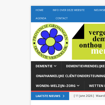
HOME
INFO OVER DEZE WEBSITE
NIEUWSB
AGENDA
CONTACT
DEMENTIE
DEMENTIEVRIENDELIJK
ONAFHANKELIJKE CLIËNTONDERSTEUNING
WONEN–WELZIJN–ZORG
WETTEN E
[ 11 June 2026 ]
Waardi
LAATSTE NIEUWS
dementie met 24-uurszo