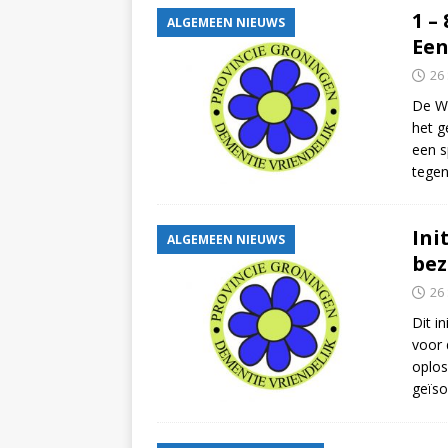
1 –
ALGEMEEN NIEUWS
Ee
26
De We
het g
een s
tege
Ini
ALGEMEEN NIEUWS
bez
26
Dit i
voor 
oplos
geïso