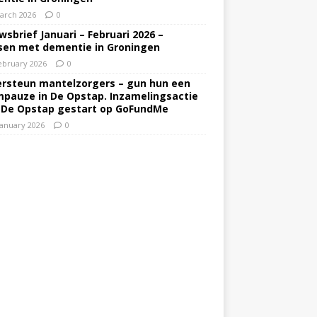
arch 2026
0
wsbrief Januari – Februari 2026 –
en met dementie in Groningen
ebruary 2026
0
rsteun mantelzorgers – gun hun een
pauze in De Opstap. Inzamelingsactie
 De Opstap gestart op GoFundMe
January 2026
0