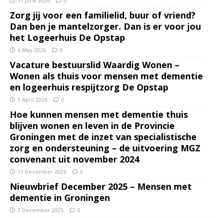
11 June 2026
0
Zorg jij voor een familielid, buur of vriend?
Dan ben je mantelzorger. Dan is er voor jou
het Logeerhuis De Opstap
6 May 2026
0
Vacature bestuurslid Waardig Wonen –
Wonen als thuis voor mensen met dementie
en logeerhuis respijtzorg De Opstap
3 April 2026
0
Hoe kunnen mensen met dementie thuis
blijven wonen en leven in de Provincie
Groningen met de inzet van specialistische
zorg en ondersteuning – de uitvoering MGZ
convenant uit november 2024
11 December 2025
0
Nieuwbrief December 2025 – Mensen met
dementie in Groningen
7 December 2025
0