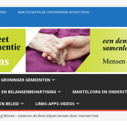
RIEF
MAATSCHAPPELIJK ONDERNEMEN ADVERTORIAL
E GRONINGER GEMEENTEN
 EN BELANGENBEHARTIGING
MANTELZORG EN ONDERS
N BELEID
LINKS-APPS-VIDEOS
g Wonen – Gewoon als thuis blijven wonen door mensen met
rg – Ondersteuning geven zoals de bedoeling behoort te zijn