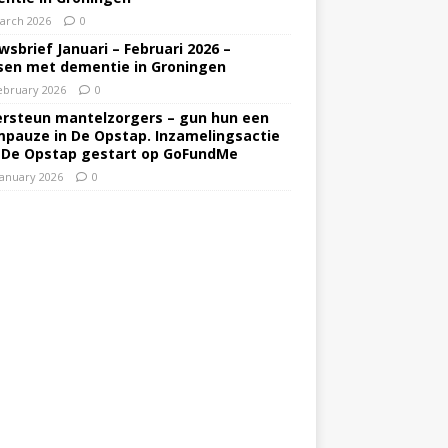
arch 2026
0
wsbrief Januari – Februari 2026 –
en met dementie in Groningen
ebruary 2026
0
rsteun mantelzorgers – gun hun een
pauze in De Opstap. Inzamelingsactie
 De Opstap gestart op GoFundMe
January 2026
0