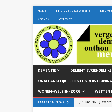
HOME
INFO OVER DEZE WEBSITE
NIEUWSB
AGENDA
CONTACT
DEMENTIE
DEMENTIEVRIENDELIJK
ONAFHANKELIJKE CLIËNTONDERSTEUNING
WONEN–WELZIJN–ZORG
WETTEN E
[ 11 June 2026 ]
Waardi
LAATSTE NIEUWS
dementie met 24-uurszo