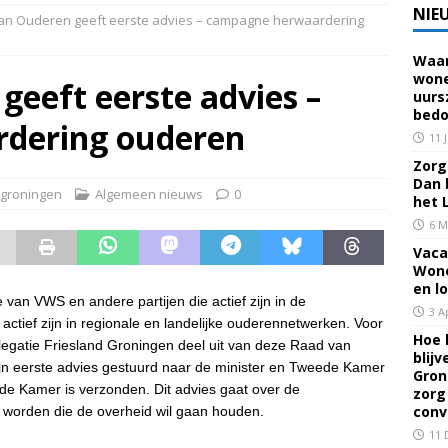
NIE
an Ouderen geeft eerste advies – campagne herwaardering
Waar
 voor een familielid, buur of vriend? Dan ben je mantelzorger. Dan
wone
eeft eerste advies –
uurs
eerhuis De Opstap
GRONINGEN
bedo
dering ouderen
rief Mei 2026 – Mensen met dementie in Groningen
ALGEMEEN
11 
Zorg 
Dan 
groningen
Algemeen nieuws
0
rief April 2026 – Mensen met dementie in Groningen
het 
6 M
Vaca
brief Juni-Juli 2026 – Mensen met dementie in Groningen
Wone
en l
van VWS en andere partijen die actief zijn in de
3 A
actief zijn in regionale en landelijke ouderennetwerken. Voor
Hoe 
gatie Friesland Groningen deel uit van deze Raad van
blij
ijn eerste advies gestuurd naar de minister en Tweede Kamer
Gron
de Kamer is verzonden. Dit advies gaat over de
zorg
conv
worden die de overheid wil gaan houden.
11 