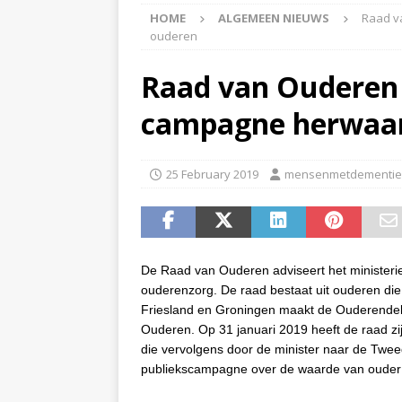
HOME
ALGEMEEN NIEUWS
Raad v
APPINGEDAM
ouderen
[ 6 May 2026 ]
Zorg jij
Raad van Ouderen g
is er voor jou het Log
campagne herwaar
[ 3 May 2026 ]
Nieuwsb
NIEUWS
25 February 2019
mensenmetdementie
[ 6 April 2026 ]
Nieuwsb
ALGEMEEN NIEUWS
[ 24 June 2026 ]
Nieuws
ALGEMEEN NIEUWS
De Raad van Ouderen adviseert het ministerie 
ouderenzorg. De raad bestaat uit ouderen die 
Friesland en Groningen maakt de Ouderendele
Ouderen. Op 31 januari 2019 heeft de raad z
die vervolgens door de minister naar de Twee
publiekscampagne over de waarde van ouder 