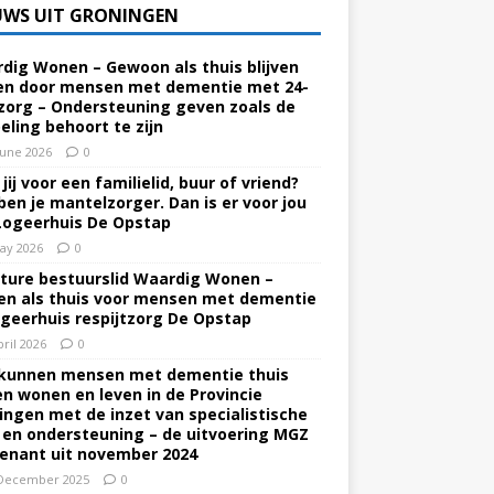
UWS UIT GRONINGEN
dig Wonen – Gewoon als thuis blijven
n door mensen met dementie met 24-
zorg – Ondersteuning geven zoals de
eling behoort te zijn
June 2026
0
jij voor een familielid, buur of vriend?
ben je mantelzorger. Dan is er voor jou
Logeerhuis De Opstap
ay 2026
0
ture bestuurslid Waardig Wonen –
n als thuis voor mensen met dementie
ogeerhuis respijtzorg De Opstap
pril 2026
0
kunnen mensen met dementie thuis
ven wonen en leven in de Provincie
ingen met de inzet van specialistische
 en ondersteuning – de uitvoering MGZ
enant uit november 2024
December 2025
0