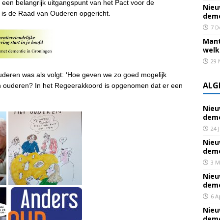
 een belangrijk uitgangspunt van het Pact voor de
Nieu
 is de Raad van Ouderen opgericht.
deme
7 D
Mant
welk
29 
deren was als volgt: ‘Hoe geven we zo goed mogelijk
ALG
n ouderen? In het Regeerakkoord is opgenomen dat er een
Nieu
deme
24 
Nieu
deme
3 M
Nieu
deme
6 A
Nieu
deme