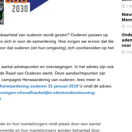
7 M
Nieu
Mens
7 F
Onde
etsbaarheid van ouderen wordt gezien? Ouderen passen op
adem
tten zich in voor de samenleving. Hoe zorgen we ervoor dat die
voor
oor dat ouderen (en hun omgeving) zich voorbereiden op het
25 
aantal adviespunten en overwegingen. In het advies zijn ook
 de Raad van Ouderen werkt. Deze aandachtspunten zijn
de campagne Herwaardering van ouderen; lees meer in
erwaardering ouderen 31 januari 2019
U vindt dit advies
ingen.nl/onafhankelijke-clientondersteuning-
/
e en hun mantelzorgers vindt plaats door een aantal
ementie en hun mantelzorgers worden behartigd door