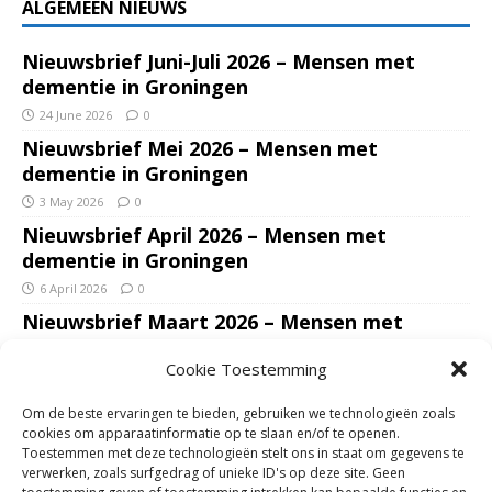
ALGEMEEN NIEUWS
Nieuwsbrief Juni-Juli 2026 – Mensen met
dementie in Groningen
24 June 2026
0
Nieuwsbrief Mei 2026 – Mensen met
dementie in Groningen
3 May 2026
0
Nieuwsbrief April 2026 – Mensen met
dementie in Groningen
6 April 2026
0
Nieuwsbrief Maart 2026 – Mensen met
dementie in Groningen
Cookie Toestemming
7 March 2026
0
Nieuwsbrief Januari – Februari 2026 – Mensen
Om de beste ervaringen te bieden, gebruiken we technologieën zoals
met dementie in Groningen
cookies om apparaatinformatie op te slaan en/of te openen.
Toestemmen met deze technologieën stelt ons in staat om gegevens te
7 February 2026
0
verwerken, zoals surfgedrag of unieke ID's op deze site. Geen