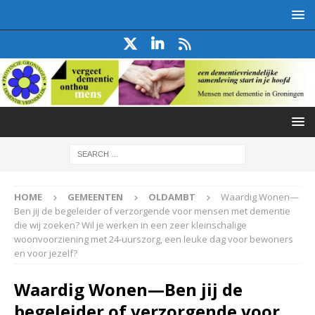
HOME
GEMEENTEN
OLDAMBT
Waardig Wonen—
Ben jij de begeleider of verzorgende voor mensen met dementie
die wij zoeken? Wil je werken in een zeer kleinschalige
woonvoorziening met 24-uurszorg, een leuke dag voor bewoners
en voor jezelf?
Waardig Wonen—Ben jij de
begeleider of verzorgende voor