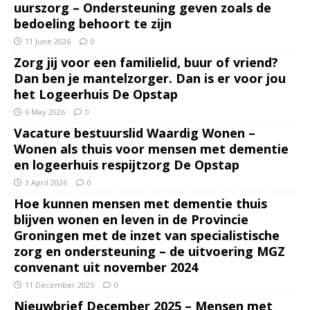
uurszorg – Ondersteuning geven zoals de
bedoeling behoort te zijn
11 June 2026
0
Zorg jij voor een familielid, buur of vriend?
Dan ben je mantelzorger. Dan is er voor jou
het Logeerhuis De Opstap
6 May 2026
0
Vacature bestuurslid Waardig Wonen –
Wonen als thuis voor mensen met dementie
en logeerhuis respijtzorg De Opstap
3 April 2026
0
Hoe kunnen mensen met dementie thuis
blijven wonen en leven in de Provincie
Groningen met de inzet van specialistische
zorg en ondersteuning – de uitvoering MGZ
convenant uit november 2024
11 December 2025
0
Nieuwbrief December 2025 – Mensen met