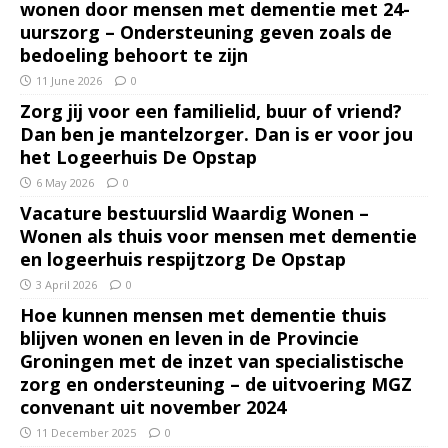
wonen door mensen met dementie met 24-
uurszorg – Ondersteuning geven zoals de
bedoeling behoort te zijn
11 June 2026
0
Zorg jij voor een familielid, buur of vriend?
Dan ben je mantelzorger. Dan is er voor jou
het Logeerhuis De Opstap
6 May 2026
0
Vacature bestuurslid Waardig Wonen –
Wonen als thuis voor mensen met dementie
en logeerhuis respijtzorg De Opstap
3 April 2026
0
Hoe kunnen mensen met dementie thuis
blijven wonen en leven in de Provincie
Groningen met de inzet van specialistische
zorg en ondersteuning – de uitvoering MGZ
convenant uit november 2024
11 December 2025
0