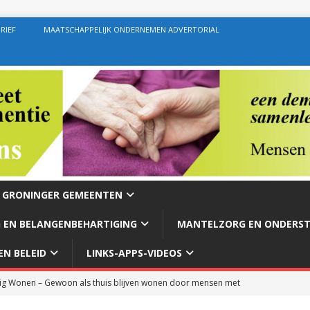
RIEF
MAATSCHAPPELIJK ONDERNEMEN ADVERTORIAL
E GRONINGER GEMEENTEN
 EN BELANGENBEHARTIGING
MANTELZORG EN ONDERS
N BELEID
LINKS-APPS-VIDEOS
g Wonen – Gewoon als thuis blijven wonen door mensen met
rg – Ondersteuning geven zoals de bedoeling behoort te zijn