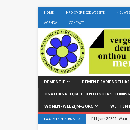
HOME
INFO OVER DEZE WEBSITE
NIEUWSB
AGENDA
CONTACT
DEMENTIE
DEMENTIEVRIENDELIJK
ONAFHANKELIJKE CLIËNTONDERSTEUNING
WONEN–WELZIJN–ZORG
WETTEN E
[ 11 June 2026 ]
Waardi
LAATSTE NIEUWS
dementie met 24-uurszo