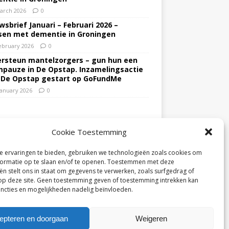
arch 2026
0
wsbrief Januari – Februari 2026 –
en met dementie in Groningen
ebruary 2026
0
rsteun mantelzorgers – gun hun een
pauze in De Opstap. Inzamelingsactie
 De Opstap gestart op GoFundMe
January 2026
0
Cookie Toestemming
 ervaringen te bieden, gebruiken we technologieën zoals cookies om
ormatie op te slaan en/of te openen. Toestemmen met deze
ën stelt ons in staat om gegevens te verwerken, zoals surfgedrag of
 op deze site. Geen toestemming geven of toestemming intrekken kan
ncties en mogelijkheden nadelig beïnvloeden.
epteren en doorgaan
Weigeren