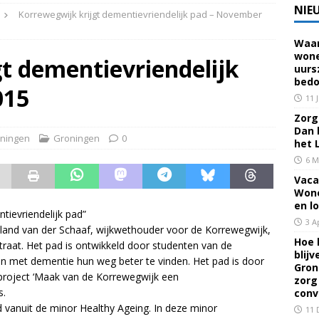
NIE
Korrewegwijk krijgt dementievriendelijk pad – November
Waar
 voor een familielid, buur of vriend? Dan ben je mantelzorger. Dan
wone
t dementievriendelijk
uurs
eerhuis De Opstap
GRONINGEN
bedo
015
rief Mei 2026 – Mensen met dementie in Groningen
ALGEMEEN
11 
Zorg 
Dan 
ningen
Groningen
0
rief April 2026 – Mensen met dementie in Groningen
het 
6 M
Vaca
brief Juni-Juli 2026 – Mensen met dementie in Groningen
Wone
en l
ievriendelijk pad”
3 A
and van der Schaaf, wijkwethouder voor de Korrewegwijk,
Hoe 
traat. Het pad is ontwikkeld door studenten van de
blij
 met dementie hun weg beter te vinden. Het pad is door
Gron
 project ‘Maak van de Korrewegwijk een
zorg
s.
conv
 vanuit de minor Healthy Ageing. In deze minor
11 