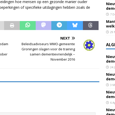
pleidingen hoe mensen op een gezonde manier ouder
Nieu
perkingen of specifieke uitdagingen hebben zoals de
deme
7 D
Mant
welk
29 
NEXT
gedam
Beleidsadviseurs WMO-gemeente
ALG
Groningen slagen voor de training
tober
samen dementievriendelijk –
Nieu
November 2016
deme
24 
Nieu
deme
3 M
Nieu
deme
6 A
Nieu
deme