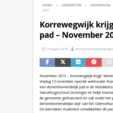
HOME
GEMEENTEN
GRONINGEN
APPINGEDAM
2015
[ 6 May 2026 ]
Zorg jij
Korrewegwijk krijg
is er voor jou het Log
pad – November 2
[ 3 May 2026 ]
Nieuwsb
NIEUWS
7 August 2018
mensenmetdementiegro
[ 6 April 2026 ]
Nieuwsb
ALGEMEEN NIEUWS
[ 24 June 2026 ]
Nieuws
November 2015 – Korrewegwijk krijgt “dement
ALGEMEEN NIEUWS
Vrijdag 13 november opende wethouder Roel
een dementievriendelijk pad in de Molukkens
Hanzehogeschool Groningen en helpt mensen
de gemeente gefinancierd en valt onder het
dementievriendelijke wijk’ van het Odensehui
De betrokken studenten ontwikkelden dit pad