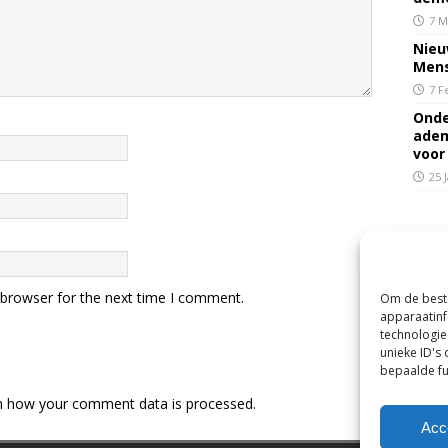
7 M
Nieu
Mens
7 F
Onde
adem
voor
25 
 browser for the next time I comment.
Om de beste
apparaatinf
technologie
unieke ID's
bepaalde fu
n how your comment data is processed.
Acc