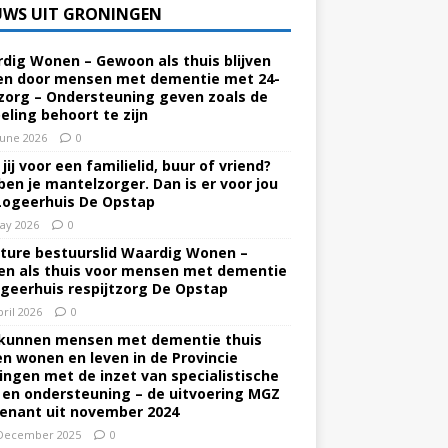
UWS UIT GRONINGEN
dig Wonen – Gewoon als thuis blijven
n door mensen met dementie met 24-
zorg – Ondersteuning geven zoals de
eling behoort te zijn
June 2026
0
jij voor een familielid, buur of vriend?
ben je mantelzorger. Dan is er voor jou
Logeerhuis De Opstap
ay 2026
0
ture bestuurslid Waardig Wonen –
n als thuis voor mensen met dementie
ogeerhuis respijtzorg De Opstap
pril 2026
0
kunnen mensen met dementie thuis
ven wonen en leven in de Provincie
ingen met de inzet van specialistische
 en ondersteuning – de uitvoering MGZ
enant uit november 2024
December 2025
0