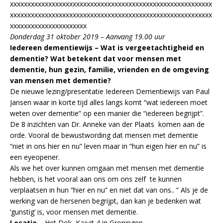
xxxxxxxxxxxxxxxxxxxxxxxxxxxxxxxxxxxxxxxxxxxxxxxxxxxxxxxxxx
xxxxxxxxxxxxxxxxxxxxxxxxxxxxxxxxxxxxxxxxxxxxxxxxxxxxxxxxxx
xxxxxxxxxxxxxxxxxxxxxx
Donderdag 31 oktober 2019 – Aanvang 19.00 uur
Iedereen dementiewijs – Wat is vergeetachtigheid en
dementie? Wat betekent dat voor mensen met
dementie, hun gezin, familie, vrienden en de omgeving
van mensen met dementie?
De nieuwe lezing/presentatie Iedereen Dementiewijs van Paul
Jansen waar in korte tijd alles langs komt “wat iedereen moet
weten over dementie” op een manier die “iedereen begrijpt”.
De 8 inzichten van Dr. Anneke van der Plaats komen aan de
orde. Vooral de bewustwording dat mensen met dementie
“niet in ons hier en nu” leven maar in “hun eigen hier en nu” is
een eyeopener.
Als we het over kunnen omgaan met mensen met dementie
hebben, is het vooral aan ons om ons zelf te kunnen
verplaatsen in hun “hier en nu” en niet dat van ons.. “ Als je de
werking van de hersenen begrijpt, dan kan je bedenken wat
‘gunstig’ is, voor mensen met dementie.
Locatie
– Het Dok, Kajuit 4 in Groningen