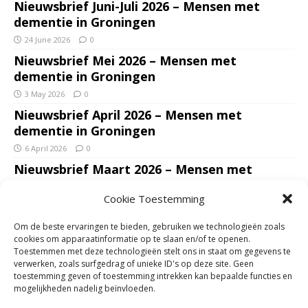
Nieuwsbrief Juni-Juli 2026 – Mensen met
dementie in Groningen
24 June 2026
0
Nieuwsbrief Mei 2026 – Mensen met
dementie in Groningen
3 May 2026
0
Nieuwsbrief April 2026 – Mensen met
dementie in Groningen
6 April 2026
0
Nieuwsbrief Maart 2026 – Mensen met
dementie in Groningen
Cookie Toestemming
7 March 2026
0
Nieuwsbrief Januari – Februari 2026 – Mensen
Om de beste ervaringen te bieden, gebruiken we technologieën zoals
met dementie in Groningen
cookies om apparaatinformatie op te slaan en/of te openen.
Toestemmen met deze technologieën stelt ons in staat om gegevens te
7 February 2026
0
verwerken, zoals surfgedrag of unieke ID's op deze site. Geen
Ondersteun mantelzorgers – gun hun een
toestemming geven of toestemming intrekken kan bepaalde functies en
mogelijkheden nadelig beïnvloeden.
adempauze in De Opstap. Inzamelingsactie