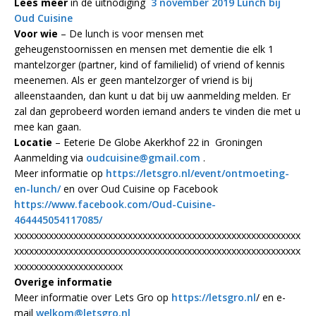
Lees meer
in de uitnodiging
3 november 2019 Lunch bij
Oud Cuisine
Voor wie
– De lunch is voor mensen met
geheugenstoornissen en mensen met dementie die elk 1
mantelzorger (partner, kind of familielid) of vriend of kennis
meenemen. Als er geen mantelzorger of vriend is bij
alleenstaanden, dan kunt u dat bij uw aanmelding melden. Er
zal dan geprobeerd worden iemand anders te vinden die met u
mee kan gaan.
Locatie
– Eeterie De Globe Akerkhof 22 in Groningen
Aanmelding via
oudcuisine@gmail.com
.
Meer informatie op
https://letsgro.nl/event/ontmoeting-
en-lunch/
en over Oud Cuisine op Facebook
https://www.facebook.com/Oud-Cuisine-
464445054117085/
xxxxxxxxxxxxxxxxxxxxxxxxxxxxxxxxxxxxxxxxxxxxxxxxxxxxxxxxxx
xxxxxxxxxxxxxxxxxxxxxxxxxxxxxxxxxxxxxxxxxxxxxxxxxxxxxxxxxx
xxxxxxxxxxxxxxxxxxxxxx
Overige informatie
Meer informatie over Lets Gro op
https://letsgro.nl
/ en e-
mail
welkom@letsgro.nl