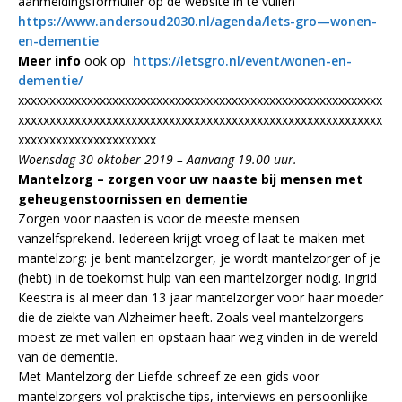
aanmeldingsformulier op de website in te vullen
https://www.andersoud2030.nl/agenda/lets-gro—wonen-
en-dementie
Meer info
ook op
https://letsgro.nl/event/wonen-en-
dementie/
xxxxxxxxxxxxxxxxxxxxxxxxxxxxxxxxxxxxxxxxxxxxxxxxxxxxxxxxxx
xxxxxxxxxxxxxxxxxxxxxxxxxxxxxxxxxxxxxxxxxxxxxxxxxxxxxxxxxx
xxxxxxxxxxxxxxxxxxxxxx
Woensdag 30 oktober 2019 – Aanvang 19.00 uur.
Mantelzorg – zorgen voor uw naaste bij mensen met
geheugenstoornissen en dementie
Zorgen voor naasten is voor de meeste mensen
vanzelfsprekend. Iedereen krijgt vroeg of laat te maken met
mantelzorg: je bent mantelzorger, je wordt mantelzorger of je
(hebt) in de toekomst hulp van een mantelzorger nodig. Ingrid
Keestra is al meer dan 13 jaar mantelzorger voor haar moeder
die de ziekte van Alzheimer heeft. Zoals veel mantelzorgers
moest ze met vallen en opstaan haar weg vinden in de wereld
van de dementie.
Met Mantelzorg der Liefde schreef ze een gids voor
mantelzorgers vol praktische tips, interviews en persoonlijke