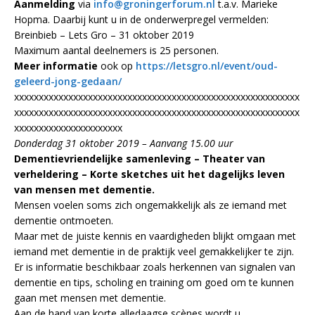
Aanmelding
via
info@groningerforum.nl
t.a.v. Marieke
Hopma. Daarbij kunt u in de onderwerpregel vermelden:
Breinbieb – Lets Gro – 31 oktober 2019
Maximum aantal deelnemers is 25 personen.
Meer informatie
ook op
https://letsgro.nl/event/oud-
geleerd-jong-gedaan/
xxxxxxxxxxxxxxxxxxxxxxxxxxxxxxxxxxxxxxxxxxxxxxxxxxxxxxxxxx
xxxxxxxxxxxxxxxxxxxxxxxxxxxxxxxxxxxxxxxxxxxxxxxxxxxxxxxxxx
xxxxxxxxxxxxxxxxxxxxxx
Donderdag 31 oktober 2019 – Aanvang 15.00 uur
Dementievriendelijke samenleving – Theater van
verheldering – Korte sketches uit het dagelijks leven
van mensen met dementie.
Mensen voelen soms zich ongemakkelijk als ze iemand met
dementie ontmoeten.
Maar met de juiste kennis en vaardigheden blijkt omgaan met
iemand met dementie in de praktijk veel gemakkelijker te zijn.
Er is informatie beschikbaar zoals herkennen van signalen van
dementie en tips, scholing en training om goed om te kunnen
gaan met mensen met dementie.
Aan de hand van korte alledaagse scènes wordt u