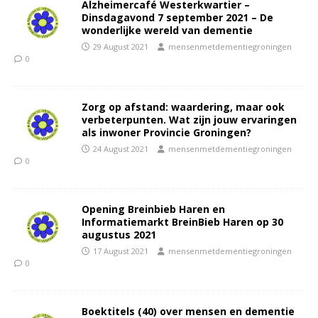
Alzheimercafé Westerkwartier –
Dinsdagavond 7 september 2021 – De
wonderlijke wereld van dementie
29 August 2021
mensenmetdementiegroningen
0
Zorg op afstand: waardering, maar ook
verbeterpunten. Wat zijn jouw ervaringen
als inwoner Provincie Groningen?
24 August 2021
mensenmetdementiegroningen
0
Opening Breinbieb Haren en
Informatiemarkt BreinBieb Haren op 30
augustus 2021
17 August 2021
mensenmetdementiegroningen
0
Boektitels (40) over mensen en dementie