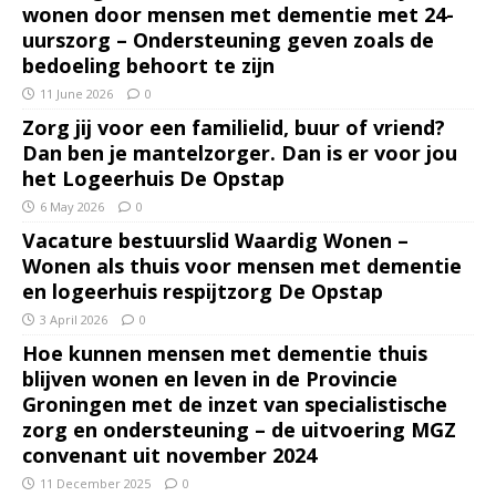
wonen door mensen met dementie met 24-
uurszorg – Ondersteuning geven zoals de
bedoeling behoort te zijn
11 June 2026
0
Zorg jij voor een familielid, buur of vriend?
Dan ben je mantelzorger. Dan is er voor jou
het Logeerhuis De Opstap
6 May 2026
0
Vacature bestuurslid Waardig Wonen –
Wonen als thuis voor mensen met dementie
en logeerhuis respijtzorg De Opstap
3 April 2026
0
Hoe kunnen mensen met dementie thuis
blijven wonen en leven in de Provincie
Groningen met de inzet van specialistische
zorg en ondersteuning – de uitvoering MGZ
convenant uit november 2024
11 December 2025
0