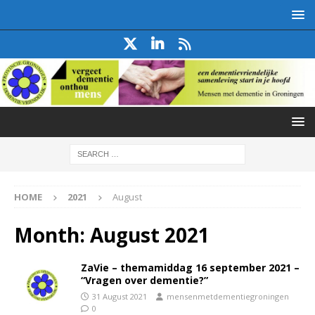
HOME
2021
August
Month:
August 2021
ZaVie – themamiddag 16 september 2021 –
“Vragen over dementie?”
31 August 2021
mensenmetdementiegroningen
0