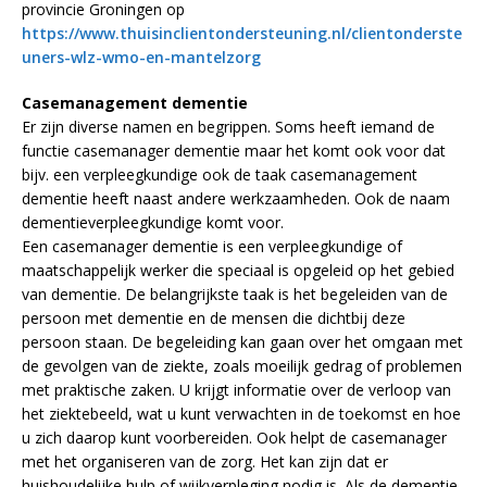
provincie Groningen op
https://www.thuisinclientondersteuning.nl/clientonderste
uners-wlz-wmo-en-mantelzorg
Casemanagement dementie
Er zijn diverse namen en begrippen. Soms heeft iemand de
functie casemanager dementie maar het komt ook voor dat
bijv. een verpleegkundige ook de taak casemanagement
dementie heeft naast andere werkzaamheden. Ook de naam
dementieverpleegkundige komt voor.
Een casemanager dementie is een verpleegkundige of
maatschappelijk werker die speciaal is opgeleid op het gebied
van dementie. De belangrijkste taak is het begeleiden van de
persoon met dementie en de mensen die dichtbij deze
persoon staan. De begeleiding kan gaan over het omgaan met
de gevolgen van de ziekte, zoals moeilijk gedrag of problemen
met praktische zaken. U krijgt informatie over de verloop van
het ziektebeeld, wat u kunt verwachten in de toekomst en hoe
u zich daarop kunt voorbereiden. Ook helpt de casemanager
met het organiseren van de zorg. Het kan zijn dat er
huishoudelijke hulp of wijkverpleging nodig is. Als de dementie