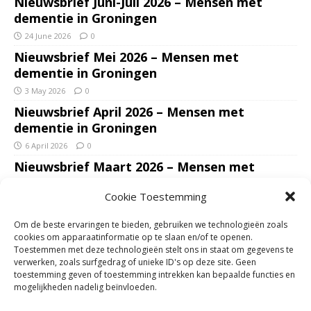
Nieuwsbrief Juni-Juli 2026 – Mensen met
dementie in Groningen
24 June 2026
0
Nieuwsbrief Mei 2026 – Mensen met
dementie in Groningen
3 May 2026
0
Nieuwsbrief April 2026 – Mensen met
dementie in Groningen
6 April 2026
0
Nieuwsbrief Maart 2026 – Mensen met
dementie in Groningen
Cookie Toestemming
7 March 2026
0
Nieuwsbrief Januari – Februari 2026 – Mensen
Om de beste ervaringen te bieden, gebruiken we technologieën zoals
met dementie in Groningen
cookies om apparaatinformatie op te slaan en/of te openen.
Toestemmen met deze technologieën stelt ons in staat om gegevens te
7 February 2026
0
verwerken, zoals surfgedrag of unieke ID's op deze site. Geen
Ondersteun mantelzorgers – gun hun een
toestemming geven of toestemming intrekken kan bepaalde functies en
mogelijkheden nadelig beïnvloeden.
adempauze in De Opstap. Inzamelingsactie
voor De Opstap gestart op GoFundMe