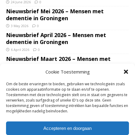
24 June 2026
0
Nieuwsbrief Mei 2026 – Mensen met
dementie in Groningen
3 May 2026
0
Nieuwsbrief April 2026 – Mensen met
dementie in Groningen
6 April 2026
0
Nieuwsbrief Maart 2026 – Mensen met
dementie in Groningen
Cookie Toestemming
7 March 2026
0
Nieuwsbrief Januari – Februari 2026 – Mensen
Om de beste ervaringen te bieden, gebruiken we technologieën zoals
met dementie in Groningen
cookies om apparaatinformatie op te slaan en/of te openen.
Toestemmen met deze technologieën stelt ons in staat om gegevens te
7 February 2026
0
verwerken, zoals surfgedrag of unieke ID's op deze site. Geen
Ondersteun mantelzorgers – gun hun een
toestemming geven of toestemming intrekken kan bepaalde functies en
mogelijkheden nadelig beïnvloeden.
adempauze in De Opstap. Inzamelingsactie
voor De Opstap gestart op GoFundMe
Accepteren en doorgaan
25 January 2026
0