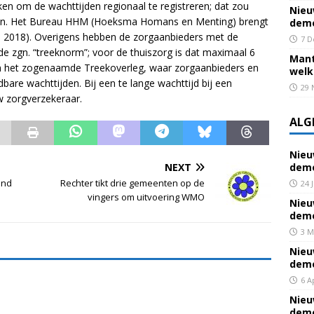
en om de wachttijden regionaal te registreren; dat zou
Nieu
elen. Het Bureau HHM (Hoeksma Homans en Menting) brengt
deme
juli 2018). Overigens hebben de zorgaanbieders met de
7 D
e zgn. “treeknorm”; voor de thuiszorg is dat maximaal 6
Mant
 het zogenaamde Treekoverleg, waar zorgaanbieders en
welk
are wachttijden. Bij een te lange wachttijd bij een
29 
 zorgverzekeraar.
ALG
Nieu
NEXT
deme
and
Rechter tikt drie gemeenten op de
24 
vingers om uitvoering WMO
Nieu
deme
3 M
Nieu
deme
6 A
Nieu
deme