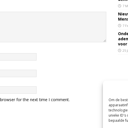
7 M
Nieu
Mens
7 F
Onde
adem
voor
25 
 browser for the next time I comment.
Om de beste
apparaatinf
technologie
unieke ID's
bepaalde fu