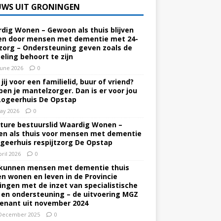
UWS UIT GRONINGEN
dig Wonen – Gewoon als thuis blijven
n door mensen met dementie met 24-
zorg – Ondersteuning geven zoals de
eling behoort te zijn
June 2026
0
jij voor een familielid, buur of vriend?
ben je mantelzorger. Dan is er voor jou
Logeerhuis De Opstap
ay 2026
0
ture bestuurslid Waardig Wonen –
n als thuis voor mensen met dementie
ogeerhuis respijtzorg De Opstap
pril 2026
0
kunnen mensen met dementie thuis
ven wonen en leven in de Provincie
ingen met de inzet van specialistische
 en ondersteuning – de uitvoering MGZ
enant uit november 2024
December 2025
0