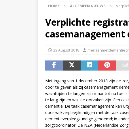
HOME
ALGEMEEN NIEUWS
Verplic
APPINGEDAM
[ 6 May 2026 ]
Zorg jij
Verplichte registra
is er voor jou het Log
casemanagement 
[ 3 May 2026 ]
Nieuwsb
NIEUWS
29 August 2018
mensenmetdementiegr
[ 6 April 2026 ]
Nieuwsb
ALGEMEEN NIEUWS
[ 24 June 2026 ]
Nieuws
Met ingang van 1 december 2018 zijn de zorg
ALGEMEEN NIEUWS
door te geven als zij casemanagement demen
wachttijden te langen zijn maar tot nu toe 
te lang zijn en wat de oorzaken zijn. Een c
dementie. De taak casemanagement kan ui
door wijkverpleegkundigen met de taak ca
dementieverpleegkundige genoemd; in andere
zorgcoördinator. De NZA (Nederlandse Zorgauto