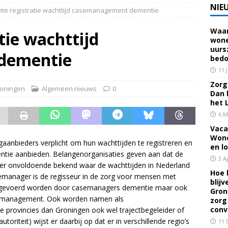
NIE
hte registratie wachttijd casemanagement dementie
Waar
 voor een familielid, buur of vriend? Dan ben je mantelzorger. Dan
tie wachttijd
wone
uurs
eerhuis De Opstap
GRONINGEN
dementie
bedo
rief Mei 2026 – Mensen met dementie in Groningen
ALGEMEEN
11 
Zorg 
oningen
Algemeen nieuws
0
Dan 
rief April 2026 – Mensen met dementie in Groningen
het 
6 M
Vaca
brief Juni-Juli 2026 – Mensen met dementie in Groningen
Wone
aanbieders verplicht om hun wachttijden te registreren en
en l
tie aanbieden. Belangenorganisaties geven aan dat de
3 A
is er onvoldoende bekend waar de wachttijden in Nederland
Hoe 
asemanager is de regisseur in de zorg voor mensen met
blij
tgevoerd worden door casemanagers dementie maar ook
Gron
semanagement. Ook worden namen als
zorg
conv
 provincies dan Groningen ook wel trajectbegeleider of
riteit) wijst er daarbij op dat er in verschillende regio’s
11 