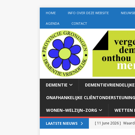
HOME
INFO OVER DEZE WEBSITE
NIEUWSB
AGENDA
CONTACT
DEMENTIE
DEMENTIEVRIENDELIJK
ONAFHANKELIJKE CLIËNTONDERSTEUNING
WONEN–WELZIJN–ZORG
WETTEN E
[ 11 June 2026 ]
Waardi
LAATSTE NIEUWS
dementie met 24-uurszo