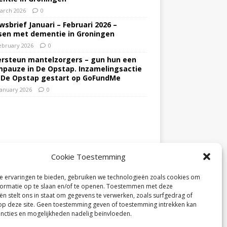
arch 2026
0
wsbrief Januari – Februari 2026 –
en met dementie in Groningen
ebruary 2026
0
rsteun mantelzorgers – gun hun een
pauze in De Opstap. Inzamelingsactie
 De Opstap gestart op GoFundMe
January 2026
0
Cookie Toestemming
 ervaringen te bieden, gebruiken we technologieën zoals cookies om
ormatie op te slaan en/of te openen. Toestemmen met deze
ën stelt ons in staat om gegevens te verwerken, zoals surfgedrag of
 op deze site. Geen toestemming geven of toestemming intrekken kan
ncties en mogelijkheden nadelig beïnvloeden.