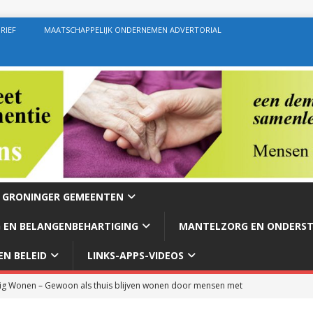
RIEF
MAATSCHAPPELIJK ONDERNEMEN ADVERTORIAL
E GRONINGER GEMEENTEN
 EN BELANGENBEHARTIGING
MANTELZORG EN ONDERS
N BELEID
LINKS-APPS-VIDEOS
g Wonen – Gewoon als thuis blijven wonen door mensen met
rg – Ondersteuning geven zoals de bedoeling behoort te zijn