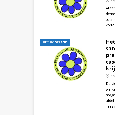
7 
Al ee
demen
toen 
korte
He
HET HOGELAND
sam
pra
cas
kri
7 
De v
werk
reage
afdel
[lees