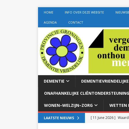
HOME
INFO OVER DEZE WEBSITE
NIEUWSB
AGENDA
CONTACT
DEMENTIE
DEMENTIEVRIENDELIJK
ONAFHANKELIJKE CLIËNTONDERSTEUNING
WONEN–WELZIJN–ZORG
WETTEN E
[ 11 June 2026 ]
Waardi
LAATSTE NIEUWS
dementie met 24-uurszo