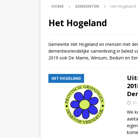
HOME
GEMEENTEN
Het Hogeland
APPINGEDAM
[ 6 May 2026 ]
Zorg jij
Het Hogeland
is er voor jou het Log
[ 3 May 2026 ]
Nieuwsb
Gemeente Het Hogeland en mensen met demen
dementievriendelijke samenleving in beleid va
NIEUWS
2019 ook De Marne, Winsum, Bedum en E
[ 6 April 2026 ]
Nieuwsb
ALGEMEEN NIEUWS
Uit
HET HOGELAND
[ 24 June 2026 ]
Nieuws
201
Dem
ALGEMEEN NIEUWS
21
We k
aanta
eigen
komen