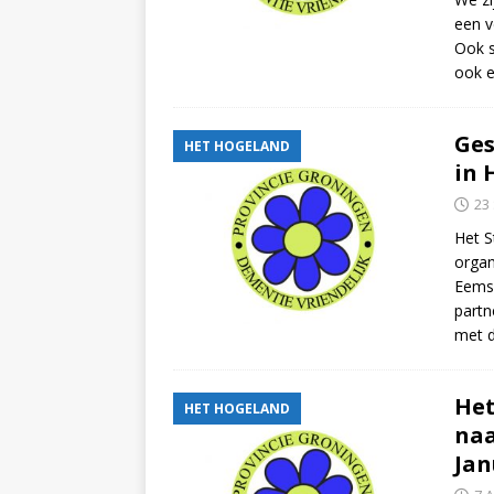
een v
Ook s
ook e
Ge
HET HOGELAND
in 
23
Het S
orga
Eems
partn
met 
He
HET HOGELAND
naa
Jan