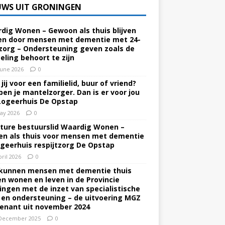
UWS UIT GRONINGEN
dig Wonen – Gewoon als thuis blijven
n door mensen met dementie met 24-
zorg – Ondersteuning geven zoals de
eling behoort te zijn
June 2026
0
jij voor een familielid, buur of vriend?
ben je mantelzorger. Dan is er voor jou
Logeerhuis De Opstap
ay 2026
0
ture bestuurslid Waardig Wonen –
n als thuis voor mensen met dementie
ogeerhuis respijtzorg De Opstap
pril 2026
0
kunnen mensen met dementie thuis
ven wonen en leven in de Provincie
ingen met de inzet van specialistische
 en ondersteuning – de uitvoering MGZ
enant uit november 2024
December 2025
0