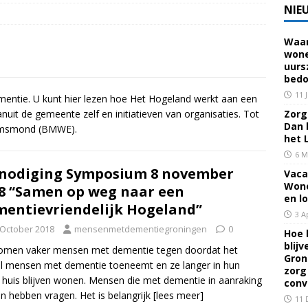
NIE
Waar
 voor een familielid, buur of vriend? Dan ben je mantelzorger. Dan
wone
uurs
eerhuis De Opstap
GRONINGEN
bedo
rief Mei 2026 – Mensen met dementie in Groningen
ALGEMEEN
11 
tie. U kunt hier lezen hoe Het Hogeland werkt aan een
nuit de gemeente zelf en initiatieven van organisaties. Tot
Zorg 
Dan 
emsmond (BMWE).
rief April 2026 – Mensen met dementie in Groningen
het 
6 M
nodiging Symposium 8 november
Vaca
brief Juni-Juli 2026 – Mensen met dementie in Groningen
Wone
8 “Samen op weg naar een
en l
entievriendelijk Hogeland”
3 A
 October 2018
mensenmetdementiegroningen
0
Hoe 
blij
omen vaker mensen met dementie tegen doordat het
Gron
l mensen met dementie toeneemt en ze langer in hun
zorg
 huis blijven wonen. Mensen die met dementie in aanraking
conv
 hebben vragen. Het is belangrijk
[lees meer]
11 