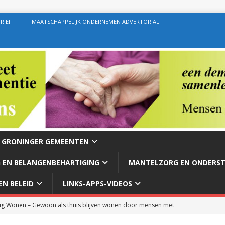
RIEF
MAATSCHAPPELIJK ONDERNEMEN ADVERTORIAL
E GRONINGER GEMEENTEN
 EN BELANGENBEHARTIGING
MANTELZORG EN ONDERS
N BELEID
LINKS-APPS-VIDEOS
g Wonen – Gewoon als thuis blijven wonen door mensen met
rg – Ondersteuning geven zoals de bedoeling behoort te zijn