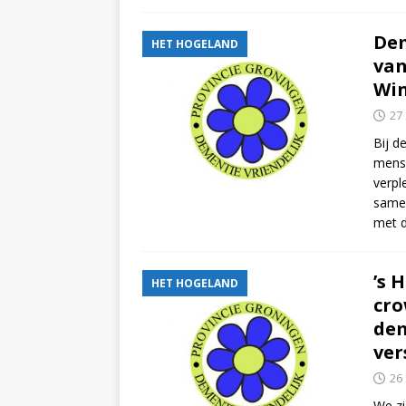
Dem
HET HOGELAND
van
Wi
27
Bij d
mense
verpl
samen
met 
’s 
HET HOGELAND
cro
de
ver
26
We zi