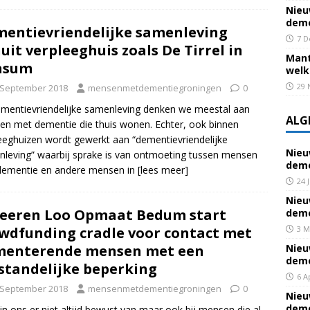
Nieu
deme
entievriendelijke samenleving
7 D
uit verpleeghuis zoals De Tirrel in
Mant
nsum
welk
29 
 September 2018
mensenmetdementiegroningen
0
ementievriendelijke samenleving denken we meestal aan
ALG
n met dementie die thuis wonen. Echter, ook binnen
eeghuizen wordt gewerkt aan “dementievriendelijke
Nieu
leving” waarbij sprake is van ontmoeting tussen mensen
deme
dementie en andere mensen in
[lees meer]
24 
Nieu
Heeren Loo Opmaat Bedum start
deme
wdfunding cradle voor contact met
3 M
menterende mensen met een
Nieu
deme
standelijke beperking
6 A
 September 2018
mensenmetdementiegroningen
0
Nieu
deme
jn ons er niet altijd bewust van maar ook bij mensen die al