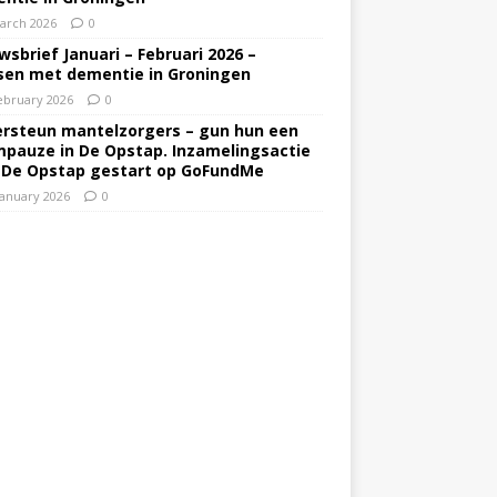
arch 2026
0
wsbrief Januari – Februari 2026 –
en met dementie in Groningen
ebruary 2026
0
rsteun mantelzorgers – gun hun een
pauze in De Opstap. Inzamelingsactie
 De Opstap gestart op GoFundMe
January 2026
0