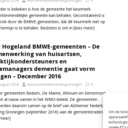
August 2018
mensenmetdementiegroningen
0
rder is bekeken is hoe de gemeente het keurmerk
tievriendelijke gemeente kan behalen. Geconstateerd is
ook door de BMWE-gemeenten, dat dit keurmerk niet op
 termijn is te behalen. Besloten is om in
[lees meer]
t Hogeland BMWE-gemeenten – De
enwerking van huisartsen,
ktijkondersteuners en
emanagers dementie gaat vorm
jgen – December 2016
August 2018
mensenmetdementiegroningen
0
ier gemeenten Bedum, De Marne, Winsum en Eemsmond
en al nauw samen in het WMO-beleid. De gemeenten
erden daarom samen op de brief van Alzheimer Nederland
ing Groningen (september 2016) aan de gemeenteraden van
Om de beste
apparaatinf
 meer]
technologie
unieke ID's