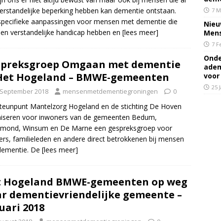
erstandelijke beperking hebben kan dementie ontstaan.
7 M
pecifieke aanpassingen voor mensen met dementie die
Nieu
en verstandelijke handicap hebben en
[lees meer]
Mens
7 F
Onde
spreksgroep Omgaan met dementie
adem
Het Hogeland – BMWE-gemeenten
voor
25 
 September 2018
mensenmetdementiegroningen
0
teunpunt Mantelzorg Hogeland en de stichting De Hoven
niseren voor inwoners van de gemeenten Bedum,
mond, Winsum en De Marne een gespreksgroep voor
ers, familieleden en andere direct betrokkenen bij mensen
dementie. De
[lees meer]
t Hogeland BMWE-gemeenten op weg
r dementievriendelijke gemeente –
uari 2018